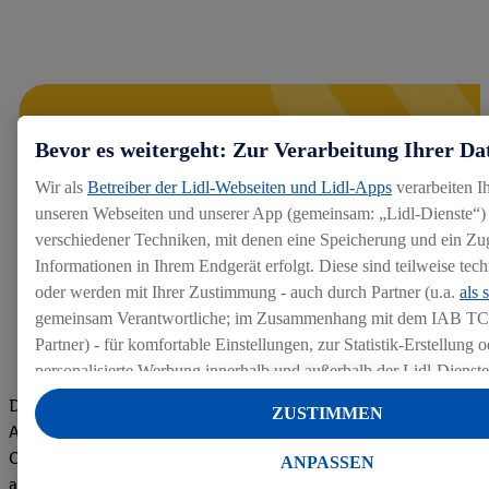
Bevor es weitergeht: Zur Verarbeitung Ihrer Da
Wir als
Betreiber der Lidl-Webseiten und Lidl-Apps
verarbeiten I
unseren Webseiten und unserer App (gemeinsam: „Lidl-Dienste“) 
verschiedener Techniken, mit denen eine Speicherung und ein Zug
Informationen in Ihrem Endgerät erfolgt. Diese sind teilweise te
oder werden mit Ihrer Zustimmung - auch durch Partner (u.a.
als 
gemeinsam Verantwortliche; im Zusammenhang mit dem IAB TC
Partner) - für komfortable Einstellungen, zur Statistik-Erstellung o
personalisierte Werbung innerhalb und außerhalb der Lidl-Dienst
Datenverarbeitungen für personalisierte Werbung werden durchge
Die Bewertungen von aktuellen und ehemaligen Mitarbeitern,
ZUSTIMMEN
Werbung auszusteuern und um Dritten die Ausspielung von Werb
Azubis und externen Bewerbern haben uns zu einer Top
Lidl-Dienste über die Ihnen und Ihren Haushaltsangehörigen zug
Company gemacht. Wir freuen uns über unseren guten Score
ANPASSEN
Endgeräte zu ermöglichen. Sofern Sie Teilnehmer des Lidl Plus-
auf dem Arbeitgeber-Bewertungsportal kununu.Hier geht's zu