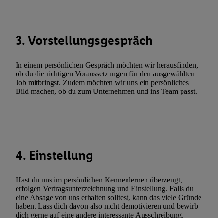
automatisch übermittelter Informationen, Messung des Erfolgs vo
Werbekampagnen durch TTD und Nutzung der Telekommunikatio
Utiq-Technologie für digitales Marketing, sowie:
3. Vorstellungsgespräch
Verwendung genauer Standortdaten. Erstellung von Profilen für 
Werbung. Speichern von oder Zugriff auf Informationen auf ei
In einem persönlichen Gespräch möchten wir herausfinden,
Entwicklung und Verbesserung der Angebote. Analyse von Zie
ob du die richtigen Voraussetzungen für den ausgewählten
Statistiken oder Kombinationen von Daten aus verschiedenen Q
Job mitbringst. Zudem möchten wir uns ein persönliches
Bild machen, ob du zum Unternehmen und ins Team passt.
Verwendung reduzierter Daten zur Auswahl von Werbeanzeige
Werbeleistung. Verwendung von Profilen zur Auswahl personali
Werbung.
Liste der Partner (Lieferanten)
4. Einstellung
Hast du uns im persönlichen Kennenlernen überzeugt,
erfolgen Vertragsunterzeichnung und Einstellung. Falls du
eine Absage von uns erhalten solltest, kann das viele Gründe
haben. Lass dich davon also nicht demotivieren und bewirb
dich gerne auf eine andere interessante Ausschreibung.