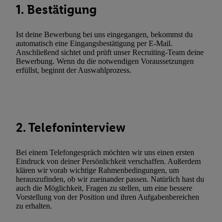
widerrufen - jederzeit auch über
das Datenschutzportal von Utiq
1. Bestätigung
(„consenthub“)
oder über „Anpassen“/„Nutzung der Telekommunik
Utiq-Technologie für digitales Marketing“ am unteren Ende diese
Ist deine Bewerbung bei uns eingegangen, bekommst du
(nur für die Lidl-Dienste) widerrufen. Weitere Informationen finde
automatisch eine Eingangsbestätigung per E-Mail.
den
Datenschutzbestimmungen von Utiq
.
Anschließend sichtet und prüft unser Recruiting-Team deine
Durch einen Klick auf „Ablehnen“ können Sie nur den Einsatz n
Bewerbung. Wenn du die notwendigen Voraussetzungen
erfüllst, beginnt der Auswahlprozess.
Techniken zulassen. Durch einen Klick auf „Zustimmen“ stimmen 
Verarbeitungen zu sämtlichen vorgenannten Zwecken unter Einbi
genannten Partner zu. Weitere Informationen, auch zur Speicherd
und zu Ihrem Recht, Ihre Einwilligung jederzeit mit Wirkung für 
widerrufen, finden Sie in unseren
Datenschutzbestimmungen
.
Die
2. Telefoninterview
Sie hier.
Unter „Anpassen“ können Sie einzelne Verwendungszwe
zulassen; das gilt auch für die nachfolgend schlagwortartig bena
Bei einem Telefongespräch möchten wir uns einen ersten
Funktionen im Rahmen des Einsatzes des IAB TCF für Werbung
Eindruck von deiner Persönlichkeit verschaffen. Außerdem
Erfolgsmessung:
klären wir vorab wichtige Rahmenbedingungen, um
herauszufinden, ob wir zueinander passen. Natürlich hast du
Gewährleistung der Sicherheit, Verhinderung und Aufdeckung v
auch die Möglichkeit, Fragen zu stellen, um eine bessere
Fehlerbehebung, Bereitstellung und Anzeige von Werbung und In
Vorstellung von der Position und ihren Aufgabenbereichen
Abgleichung und Kombination von Daten aus unterschiedlichen 
zu erhalten.
Verknüpfung verschiedener Endgeräte, Identifikation von Geräte