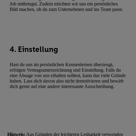
Werbung. Speichern von oder Zugriff auf Informationen auf ei
Job mitbringst. Zudem möchten wir uns ein persönliches
Bild machen, ob du zum Unternehmen und ins Team passt.
Entwicklung und Verbesserung der Angebote. Analyse von Zie
Statistiken oder Kombinationen von Daten aus verschiedenen Q
Verwendung reduzierter Daten zur Auswahl von Werbeanzeige
Werbeleistung. Verwendung von Profilen zur Auswahl personali
Werbung.
4. Einstellung
Liste der Partner (Lieferanten)
Hast du uns im persönlichen Kennenlernen überzeugt,
erfolgen Vertragsunterzeichnung und Einstellung. Falls du
eine Absage von uns erhalten solltest, kann das viele Gründe
haben. Lass dich davon also nicht demotivieren und bewirb
dich gerne auf eine andere interessante Ausschreibung.
Hinweis:
Aus Gründen der leichteren Lesbarkeit verwenden