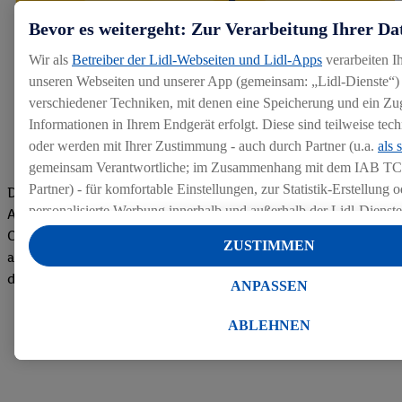
Bevor es weitergeht: Zur Verarbeitung Ihrer Da
Wir als
Betreiber der Lidl-Webseiten und Lidl-Apps
verarbeiten I
unseren Webseiten und unserer App (gemeinsam: „Lidl-Dienste“) 
verschiedener Techniken, mit denen eine Speicherung und ein Zug
Informationen in Ihrem Endgerät erfolgt. Diese sind teilweise te
oder werden mit Ihrer Zustimmung - auch durch Partner (u.a.
als 
gemeinsam Verantwortliche; im Zusammenhang mit dem IAB TC
Partner) - für komfortable Einstellungen, zur Statistik-Erstellung o
Die Bewertungen von aktuellen und ehemaligen Mitarbeitern,
personalisierte Werbung innerhalb und außerhalb der Lidl-Dienst
Azubis und externen Bewerbern haben uns zu einer Top
Datenverarbeitungen für personalisierte Werbung werden durchge
Company gemacht. Wir freuen uns über unseren guten Score
ZUSTIMMEN
Werbung auszusteuern und um Dritten die Ausspielung von Werb
auf dem Arbeitgeber-Bewertungsportal kununu.Hier geht's zu
Lidl-Dienste über die Ihnen und Ihren Haushaltsangehörigen zug
den Bewertungen
ANPASSEN
Endgeräte zu ermöglichen. Sofern Sie Teilnehmer des Lidl Plus-
werden für diese Zwecke auch Daten aus Ihrem Filial-Kaufverhalte
ABLEHNEN
Zudem werden einem der o.g. Partner Daten über Ihr Kaufverhalte
Diensten zur Verfügung gestellt, damit dieser als
eigenständig Ver
Erfolg von Werbekampagnen seiner Auftraggeber messen kann.