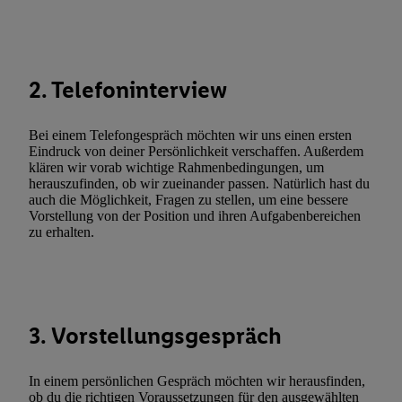
Durch einen Klick auf „Ablehnen“ können Sie nur den Einsatz n
Techniken zulassen. Durch einen Klick auf „Zustimmen“ stimmen 
Verarbeitungen zu sämtlichen vorgenannten Zwecken unter Einbi
genannten Partner zu. Weitere Informationen, auch zur Speicherd
2. Telefoninterview
und zu Ihrem Recht, Ihre Einwilligung jederzeit mit Wirkung für 
widerrufen, finden Sie in unseren
Datenschutzbestimmungen
.
Die
Bei einem Telefongespräch möchten wir uns einen ersten
Sie hier.
Unter „Anpassen“ können Sie einzelne Verwendungszwe
Eindruck von deiner Persönlichkeit verschaffen. Außerdem
zulassen; das gilt auch für die nachfolgend schlagwortartig bena
klären wir vorab wichtige Rahmenbedingungen, um
herauszufinden, ob wir zueinander passen. Natürlich hast du
Funktionen im Rahmen des Einsatzes des IAB TCF für Werbung
auch die Möglichkeit, Fragen zu stellen, um eine bessere
Erfolgsmessung:
Vorstellung von der Position und ihren Aufgabenbereichen
Gewährleistung der Sicherheit, Verhinderung und Aufdeckung v
zu erhalten.
Fehlerbehebung, Bereitstellung und Anzeige von Werbung und In
Abgleichung und Kombination von Daten aus unterschiedlichen 
Verknüpfung verschiedener Endgeräte, Identifikation von Geräte
automatisch übermittelter Informationen, Messung des Erfolgs vo
3. Vorstellungsgespräch
Werbekampagnen durch TTD und Nutzung der Telekommunikatio
Utiq-Technologie für digitales Marketing, sowie:
In einem persönlichen Gespräch möchten wir herausfinden,
Verwendung genauer Standortdaten. Erstellung von Profilen für 
ob du die richtigen Voraussetzungen für den ausgewählten