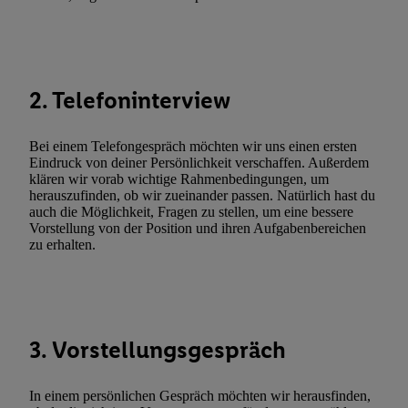
und zu Ihrem Recht, Ihre Einwilligung jederzeit mit Wirkung für 
widerrufen, finden Sie in unseren
Datenschutzbestimmungen
.
Die
Sie hier.
Unter „Anpassen“ können Sie einzelne Verwendungszwe
zulassen; das gilt auch für die nachfolgend schlagwortartig bena
2. Telefoninterview
Funktionen im Rahmen des Einsatzes des IAB TCF für Werbung
Erfolgsmessung:
Gewährleistung der Sicherheit, Verhinderung und Aufdeckung v
Bei einem Telefongespräch möchten wir uns einen ersten
Eindruck von deiner Persönlichkeit verschaffen. Außerdem
Fehlerbehebung, Bereitstellung und Anzeige von Werbung und In
klären wir vorab wichtige Rahmenbedingungen, um
Abgleichung und Kombination von Daten aus unterschiedlichen 
herauszufinden, ob wir zueinander passen. Natürlich hast du
Verknüpfung verschiedener Endgeräte, Identifikation von Geräte
auch die Möglichkeit, Fragen zu stellen, um eine bessere
Vorstellung von der Position und ihren Aufgabenbereichen
automatisch übermittelter Informationen, Messung des Erfolgs vo
zu erhalten.
Werbekampagnen durch TTD und Nutzung der Telekommunikatio
Utiq-Technologie für digitales Marketing, sowie:
Verwendung genauer Standortdaten. Erstellung von Profilen für 
Werbung. Speichern von oder Zugriff auf Informationen auf ei
3. Vorstellungsgespräch
Entwicklung und Verbesserung der Angebote. Analyse von Zie
Statistiken oder Kombinationen von Daten aus verschiedenen Q
Verwendung reduzierter Daten zur Auswahl von Werbeanzeige
In einem persönlichen Gespräch möchten wir herausfinden,