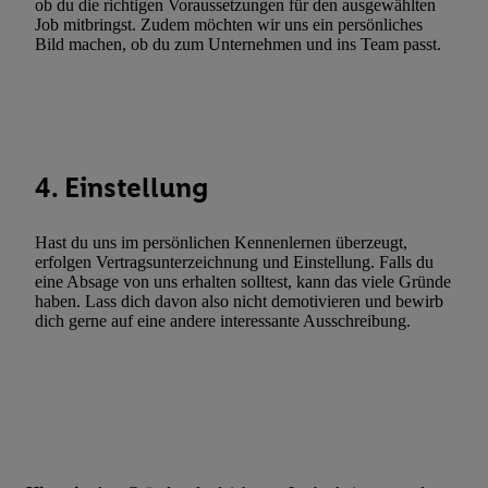
ob du die richtigen Voraussetzungen für den ausgewählten
Werbeleistung. Verwendung von Profilen zur Auswahl personali
Job mitbringst. Zudem möchten wir uns ein persönliches
Werbung.
Bild machen, ob du zum Unternehmen und ins Team passt.
Liste der Partner (Lieferanten)
4. Einstellung
Hast du uns im persönlichen Kennenlernen überzeugt,
erfolgen Vertragsunterzeichnung und Einstellung. Falls du
eine Absage von uns erhalten solltest, kann das viele Gründe
haben. Lass dich davon also nicht demotivieren und bewirb
dich gerne auf eine andere interessante Ausschreibung.