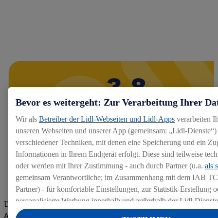
Bevor es weitergeht: Zur Verarbeitung Ihrer Da
Wir als
Betreiber der Lidl-Webseiten und Lidl-Apps
verarbeiten I
unseren Webseiten und unserer App (gemeinsam: „Lidl-Dienste“) 
verschiedener Techniken, mit denen eine Speicherung und ein Zug
Informationen in Ihrem Endgerät erfolgt. Diese sind teilweise te
oder werden mit Ihrer Zustimmung - auch durch Partner (u.a.
als 
gemeinsam Verantwortliche; im Zusammenhang mit dem IAB TC
Partner) - für komfortable Einstellungen, zur Statistik-Erstellung o
personalisierte Werbung innerhalb und außerhalb der Lidl-Dienst
Die Bewertungen von aktuellen und ehemaligen Mitarbeitern,
Datenverarbeitungen für personalisierte Werbung werden durchge
Azubis und externen Bewerbern haben uns zu einer Top