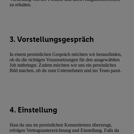
Fehlerbehebung, Bereitstellung und Anzeige von Werbung und In
zu erhalten.
Abgleichung und Kombination von Daten aus unterschiedlichen 
Verknüpfung verschiedener Endgeräte, Identifikation von Geräte
automatisch übermittelter Informationen, Messung des Erfolgs vo
Werbekampagnen durch TTD und Nutzung der Telekommunikatio
3. Vorstellungsgespräch
Utiq-Technologie für digitales Marketing, sowie:
Verwendung genauer Standortdaten. Erstellung von Profilen für 
In einem persönlichen Gespräch möchten wir herausfinden,
Werbung. Speichern von oder Zugriff auf Informationen auf ei
ob du die richtigen Voraussetzungen für den ausgewählten
Entwicklung und Verbesserung der Angebote. Analyse von Zie
Job mitbringst. Zudem möchten wir uns ein persönliches
Bild machen, ob du zum Unternehmen und ins Team passt.
Statistiken oder Kombinationen von Daten aus verschiedenen Q
Verwendung reduzierter Daten zur Auswahl von Werbeanzeige
Werbeleistung. Verwendung von Profilen zur Auswahl personali
Werbung.
Liste der Partner (Lieferanten)
4. Einstellung
Hast du uns im persönlichen Kennenlernen überzeugt,
erfolgen Vertragsunterzeichnung und Einstellung. Falls du