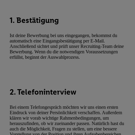
Dritten betrieben werden, damit wir Ihnen dort personalisierte W
können. Sie können Ihre Einwilligung speziell zur Nutzung der U
zusätzlich zur weiter unten erläuterten Möglichkeit, Ihre Einwilli
1. Bestätigung
widerrufen - jederzeit auch über
das Datenschutzportal von Utiq
(„consenthub“)
oder über „Anpassen“/„Nutzung der Telekommunik
Ist deine Bewerbung bei uns eingegangen, bekommst du
Utiq-Technologie für digitales Marketing“ am unteren Ende diese
automatisch eine Eingangsbestätigung per E-Mail.
(nur für die Lidl-Dienste) widerrufen. Weitere Informationen finde
Anschließend sichtet und prüft unser Recruiting-Team deine
Bewerbung. Wenn du die notwendigen Voraussetzungen
den
Datenschutzbestimmungen von Utiq
.
erfüllst, beginnt der Auswahlprozess.
Durch einen Klick auf „Ablehnen“ können Sie nur den Einsatz n
Techniken zulassen. Durch einen Klick auf „Zustimmen“ stimmen 
Verarbeitungen zu sämtlichen vorgenannten Zwecken unter Einbi
genannten Partner zu. Weitere Informationen, auch zur Speicherd
und zu Ihrem Recht, Ihre Einwilligung jederzeit mit Wirkung für 
2. Telefoninterview
widerrufen, finden Sie in unseren
Datenschutzbestimmungen
.
Die
Sie hier.
Unter „Anpassen“ können Sie einzelne Verwendungszwe
Bei einem Telefongespräch möchten wir uns einen ersten
zulassen; das gilt auch für die nachfolgend schlagwortartig bena
Eindruck von deiner Persönlichkeit verschaffen. Außerdem
Funktionen im Rahmen des Einsatzes des IAB TCF für Werbung
klären wir vorab wichtige Rahmenbedingungen, um
herauszufinden, ob wir zueinander passen. Natürlich hast du
Erfolgsmessung:
auch die Möglichkeit, Fragen zu stellen, um eine bessere
Gewährleistung der Sicherheit, Verhinderung und Aufdeckung v
Vorstellung von der Position und ihren Aufgabenbereichen