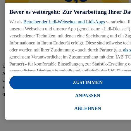
Bevor es weitergeht: Zur Verarbeitung Ihrer Da
Wir als
Betreiber der Lidl-Webseiten und Lidl-Apps
verarbeiten I
unseren Webseiten und unserer App (gemeinsam: „Lidl-Dienste“) 
verschiedener Techniken, mit denen eine Speicherung und ein Zug
Informationen in Ihrem Endgerät erfolgt. Diese sind teilweise te
oder werden mit Ihrer Zustimmung - auch durch Partner (u.a.
als 
gemeinsam Verantwortliche; im Zusammenhang mit dem IAB TC
Partner) - für komfortable Einstellungen, zur Statistik-Erstellung o
Die Bewertungen von aktuellen und ehemaligen Mitarbeitern,
personalisierte Werbung innerhalb und außerhalb der Lidl-Dienst
Azubis und externen Bewerbern haben uns zu einer Top
Datenverarbeitungen für personalisierte Werbung werden durchge
Company gemacht. Wir freuen uns über unseren guten Score
ZUSTIMMEN
Werbung auszusteuern und um Dritten die Ausspielung von Werb
auf dem Arbeitgeber-Bewertungsportal kununu.Hier geht's zu
Lidl-Dienste über die Ihnen und Ihren Haushaltsangehörigen zug
den Bewertungen
ANPASSEN
Endgeräte zu ermöglichen. Sofern Sie Teilnehmer des Lidl Plus-
werden für diese Zwecke auch Daten aus Ihrem Filial-Kaufverhalte
ABLEHNEN
Zudem werden einem der o.g. Partner Daten über Ihr Kaufverhalte
Diensten zur Verfügung gestellt, damit dieser als
eigenständig Ver
Erfolg von Werbekampagnen seiner Auftraggeber messen kann.