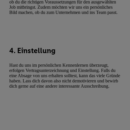
ob du die richtigen Voraussetzungen für den ausgewählten
Werbung. Speichern von oder Zugriff auf Informationen auf ei
Job mitbringst. Zudem möchten wir uns ein persönliches
Bild machen, ob du zum Unternehmen und ins Team passt.
Entwicklung und Verbesserung der Angebote. Analyse von Zie
Statistiken oder Kombinationen von Daten aus verschiedenen Q
Verwendung reduzierter Daten zur Auswahl von Werbeanzeige
Werbeleistung. Verwendung von Profilen zur Auswahl personali
Werbung.
4. Einstellung
Liste der Partner (Lieferanten)
Hast du uns im persönlichen Kennenlernen überzeugt,
erfolgen Vertragsunterzeichnung und Einstellung. Falls du
eine Absage von uns erhalten solltest, kann das viele Gründe
haben. Lass dich davon also nicht demotivieren und bewirb
dich gerne auf eine andere interessante Ausschreibung.