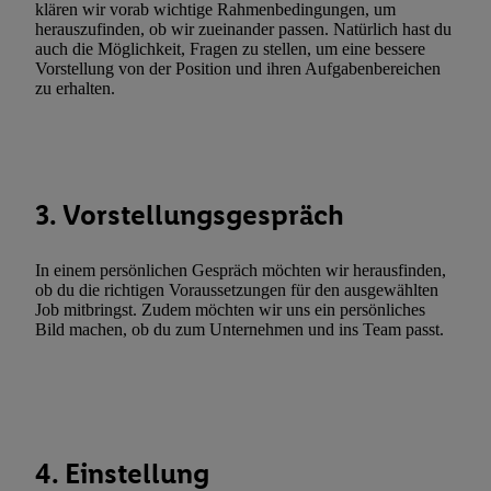
Erfolgsmessung:
klären wir vorab wichtige Rahmenbedingungen, um
herauszufinden, ob wir zueinander passen. Natürlich hast du
Gewährleistung der Sicherheit, Verhinderung und Aufdeckung v
auch die Möglichkeit, Fragen zu stellen, um eine bessere
Fehlerbehebung, Bereitstellung und Anzeige von Werbung und In
Vorstellung von der Position und ihren Aufgabenbereichen
Abgleichung und Kombination von Daten aus unterschiedlichen 
zu erhalten.
Verknüpfung verschiedener Endgeräte, Identifikation von Geräte
automatisch übermittelter Informationen, Messung des Erfolgs vo
Werbekampagnen durch TTD und Nutzung der Telekommunikatio
Utiq-Technologie für digitales Marketing, sowie:
3. Vorstellungsgespräch
Verwendung genauer Standortdaten. Erstellung von Profilen für 
Werbung. Speichern von oder Zugriff auf Informationen auf ei
In einem persönlichen Gespräch möchten wir herausfinden,
Entwicklung und Verbesserung der Angebote. Analyse von Zie
ob du die richtigen Voraussetzungen für den ausgewählten
Statistiken oder Kombinationen von Daten aus verschiedenen Q
Job mitbringst. Zudem möchten wir uns ein persönliches
Bild machen, ob du zum Unternehmen und ins Team passt.
Verwendung reduzierter Daten zur Auswahl von Werbeanzeige
Werbeleistung. Verwendung von Profilen zur Auswahl personali
Werbung.
Liste der Partner (Lieferanten)
4. Einstellung