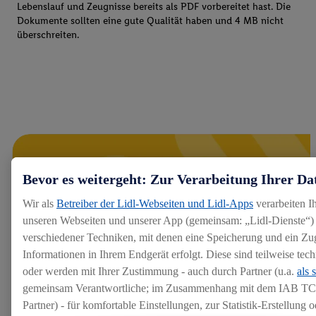
Lebenslauf und Zeugnisse bereits als PDF vorbereitet hast. Die
Dokumente sollten eine gute Qualität haben und 4 MB nicht
überschreiten.
Bevor es weitergeht: Zur Verarbeitung Ihrer Da
Wir als
Betreiber der Lidl-Webseiten und Lidl-Apps
verarbeiten I
unseren Webseiten und unserer App (gemeinsam: „Lidl-Dienste“) 
verschiedener Techniken, mit denen eine Speicherung und ein Zug
Informationen in Ihrem Endgerät erfolgt. Diese sind teilweise te
oder werden mit Ihrer Zustimmung - auch durch Partner (u.a.
als 
gemeinsam Verantwortliche; im Zusammenhang mit dem IAB TC
Partner) - für komfortable Einstellungen, zur Statistik-Erstellung o