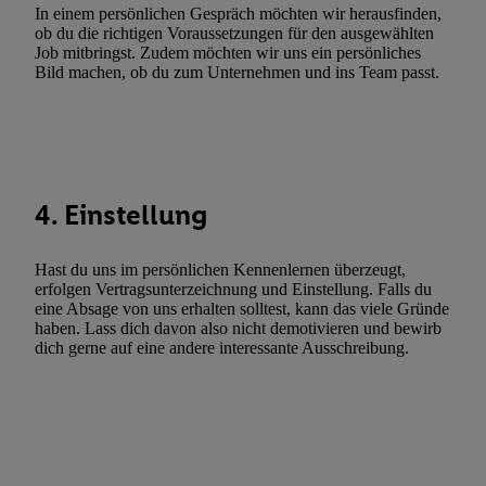
Verwendung genauer Standortdaten. Erstellung von Profilen für 
In einem persönlichen Gespräch möchten wir herausfinden,
ob du die richtigen Voraussetzungen für den ausgewählten
Werbung. Speichern von oder Zugriff auf Informationen auf ei
Job mitbringst. Zudem möchten wir uns ein persönliches
Entwicklung und Verbesserung der Angebote. Analyse von Zie
Bild machen, ob du zum Unternehmen und ins Team passt.
Statistiken oder Kombinationen von Daten aus verschiedenen Q
Verwendung reduzierter Daten zur Auswahl von Werbeanzeige
Werbeleistung. Verwendung von Profilen zur Auswahl personali
Werbung.
Liste der Partner (Lieferanten)
4. Einstellung
Hast du uns im persönlichen Kennenlernen überzeugt,
erfolgen Vertragsunterzeichnung und Einstellung. Falls du
eine Absage von uns erhalten solltest, kann das viele Gründe
haben. Lass dich davon also nicht demotivieren und bewirb
dich gerne auf eine andere interessante Ausschreibung.