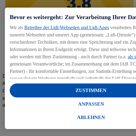
Bevor es weitergeht: Zur Verarbeitung Ihrer Da
Wir als
Betreiber der Lidl-Webseiten und Lidl-Apps
verarbeiten I
unseren Webseiten und unserer App (gemeinsam: „Lidl-Dienste“) 
verschiedener Techniken, mit denen eine Speicherung und ein Zug
Informationen in Ihrem Endgerät erfolgt. Diese sind teilweise te
oder werden mit Ihrer Zustimmung - auch durch Partner (u.a.
als 
gemeinsam Verantwortliche; im Zusammenhang mit dem IAB TC
Partner) - für komfortable Einstellungen, zur Statistik-Erstellung o
Die Bewertungen von aktuellen und ehemaligen Mitarbeitern,
personalisierte Werbung innerhalb und außerhalb der Lidl-Dienst
Azubis und externen Bewerbern haben uns zu einer Top
Datenverarbeitungen für personalisierte Werbung werden durchge
Company gemacht. Wir freuen uns über unseren guten Score
ZUSTIMMEN
Werbung auszusteuern und um Dritten die Ausspielung von Werb
auf dem Arbeitgeber-Bewertungsportal kununu.Hier geht's zu
Lidl-Dienste über die Ihnen und Ihren Haushaltsangehörigen zug
ANPASSEN
den Bewertungen
Endgeräte zu ermöglichen. Sofern Sie Teilnehmer des Lidl Plus-
werden für diese Zwecke auch Daten aus Ihrem Filial-Kaufverhalte
ABLEHNEN
Zudem werden einem der o.g. Partner Daten über Ihr Kaufverhalte
Diensten zur Verfügung gestellt, damit dieser als
eigenständig Ver