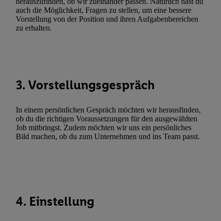
herauszufinden, ob wir zueinander passen. Natürlich hast du
Gewährleistung der Sicherheit, Verhinderung und Aufdeckung v
auch die Möglichkeit, Fragen zu stellen, um eine bessere
Vorstellung von der Position und ihren Aufgabenbereichen
Fehlerbehebung, Bereitstellung und Anzeige von Werbung und In
zu erhalten.
Abgleichung und Kombination von Daten aus unterschiedlichen 
Verknüpfung verschiedener Endgeräte, Identifikation von Geräte
automatisch übermittelter Informationen, Messung des Erfolgs vo
Werbekampagnen durch TTD und Nutzung der Telekommunikatio
Utiq-Technologie für digitales Marketing, sowie:
3. Vorstellungsgespräch
Verwendung genauer Standortdaten. Erstellung von Profilen für 
Werbung. Speichern von oder Zugriff auf Informationen auf ei
In einem persönlichen Gespräch möchten wir herausfinden,
ob du die richtigen Voraussetzungen für den ausgewählten
Entwicklung und Verbesserung der Angebote. Analyse von Zie
Job mitbringst. Zudem möchten wir uns ein persönliches
Statistiken oder Kombinationen von Daten aus verschiedenen Q
Bild machen, ob du zum Unternehmen und ins Team passt.
Verwendung reduzierter Daten zur Auswahl von Werbeanzeige
Werbeleistung. Verwendung von Profilen zur Auswahl personali
Werbung.
Liste der Partner (Lieferanten)
4. Einstellung