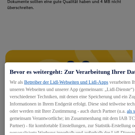
Dokumente sollten eine gute Qualität haben und 4 MB nicht
überschreiten.
Bevor es weitergeht: Zur Verarbeitung Ihrer Da
Wir als
Betreiber der Lidl-Webseiten und Lidl-Apps
verarbeiten I
unseren Webseiten und unserer App (gemeinsam: „Lidl-Dienste“) 
verschiedener Techniken, mit denen eine Speicherung und ein Zug
Informationen in Ihrem Endgerät erfolgt. Diese sind teilweise te
oder werden mit Ihrer Zustimmung - auch durch Partner (u.a.
als 
gemeinsam Verantwortliche; im Zusammenhang mit dem IAB TC
Partner) - für komfortable Einstellungen, zur Statistik-Erstellung o
personalisierte Werbung innerhalb und außerhalb der Lidl-Dienst