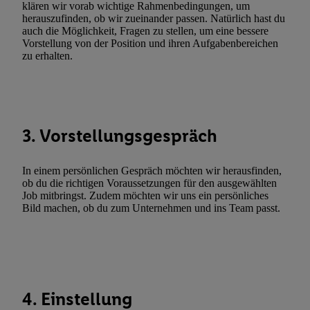
Erfolgsmessung:
klären wir vorab wichtige Rahmenbedingungen, um
herauszufinden, ob wir zueinander passen. Natürlich hast du
Gewährleistung der Sicherheit, Verhinderung und Aufdeckung v
auch die Möglichkeit, Fragen zu stellen, um eine bessere
Fehlerbehebung, Bereitstellung und Anzeige von Werbung und In
Vorstellung von der Position und ihren Aufgabenbereichen
Abgleichung und Kombination von Daten aus unterschiedlichen 
zu erhalten.
Verknüpfung verschiedener Endgeräte, Identifikation von Geräte
automatisch übermittelter Informationen, Messung des Erfolgs vo
Werbekampagnen durch TTD und Nutzung der Telekommunikatio
Utiq-Technologie für digitales Marketing, sowie:
3. Vorstellungsgespräch
Verwendung genauer Standortdaten. Erstellung von Profilen für 
Werbung. Speichern von oder Zugriff auf Informationen auf ei
In einem persönlichen Gespräch möchten wir herausfinden,
Entwicklung und Verbesserung der Angebote. Analyse von Zie
ob du die richtigen Voraussetzungen für den ausgewählten
Statistiken oder Kombinationen von Daten aus verschiedenen Q
Job mitbringst. Zudem möchten wir uns ein persönliches
Bild machen, ob du zum Unternehmen und ins Team passt.
Verwendung reduzierter Daten zur Auswahl von Werbeanzeige
Werbeleistung. Verwendung von Profilen zur Auswahl personali
Werbung.
Liste der Partner (Lieferanten)
4. Einstellung