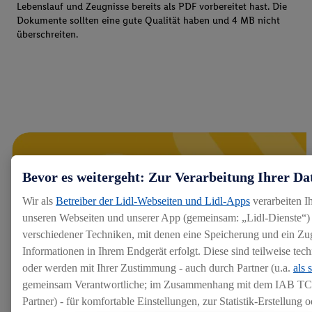
Lebenslauf und Zeugnisse bereits als PDF vorbereitet hast. Die
Dokumente sollten eine gute Qualität haben und 4 MB nicht
überschreiten.
Bevor es weitergeht: Zur Verarbeitung Ihrer Da
Wir als
Betreiber der Lidl-Webseiten und Lidl-Apps
verarbeiten I
unseren Webseiten und unserer App (gemeinsam: „Lidl-Dienste“) 
verschiedener Techniken, mit denen eine Speicherung und ein Zug
Informationen in Ihrem Endgerät erfolgt. Diese sind teilweise te
oder werden mit Ihrer Zustimmung - auch durch Partner (u.a.
als 
gemeinsam Verantwortliche; im Zusammenhang mit dem IAB TC
Partner) - für komfortable Einstellungen, zur Statistik-Erstellung o