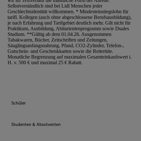
wir im Textverlauf die männliche Form der Anrede.
Selbstverständlich sind bei Lidl Menschen jeder
Geschlechtsidentität willkommen. * Mindesteinstiegslohn für
tarifl. Kollegen (auch ohne abgeschlossene Berufsausbildung),
je nach Erfahrung und Tarifgebiet deutlich mehr. Gilt nicht für
Praktikum, Ausbildung, Abiturientenprogramm sowie Duales
Studium. **Gültig ab dem 01.04.26. Ausgenommen
Tabakwaren, Bücher, Zeitschriften und Zeitungen,
Säuglingsanfangsnahrung, Pfand, CO2-Zylinder, Telefon-,
Gutschein- und Geschenkkarten sowie die Rettertüte.
Monatliche Begrenzung auf maximalen Gesamteinkaufswert i.
H. v. 500 € und maximal 25 € Rabatt.
Schüler
Studenten & Absolventen