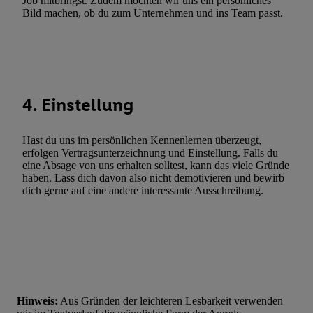
Job mitbringst. Zudem möchten wir uns ein persönliches
Bild machen, ob du zum Unternehmen und ins Team passt.
Verwendung genauer Standortdaten. Erstellung von Profilen für 
Werbung. Speichern von oder Zugriff auf Informationen auf ei
Entwicklung und Verbesserung der Angebote. Analyse von Zie
Statistiken oder Kombinationen von Daten aus verschiedenen Q
Verwendung reduzierter Daten zur Auswahl von Werbeanzeige
Werbeleistung. Verwendung von Profilen zur Auswahl personali
4. Einstellung
Werbung.
Liste der Partner (Lieferanten)
Hast du uns im persönlichen Kennenlernen überzeugt,
erfolgen Vertragsunterzeichnung und Einstellung. Falls du
eine Absage von uns erhalten solltest, kann das viele Gründe
haben. Lass dich davon also nicht demotivieren und bewirb
dich gerne auf eine andere interessante Ausschreibung.
Hinweis:
Aus Gründen der leichteren Lesbarkeit verwenden