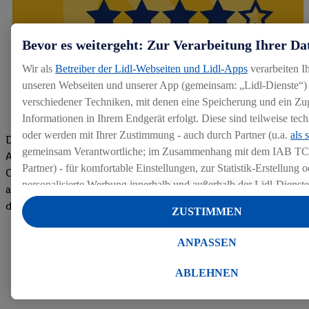
Bevor es weitergeht: Zur Verarbeitung Ihrer Da
Wir als
Betreiber der Lidl-Webseiten und Lidl-Apps
verarbeiten I
unseren Webseiten und unserer App (gemeinsam: „Lidl-Dienste“) 
verschiedener Techniken, mit denen eine Speicherung und ein Zug
Informationen in Ihrem Endgerät erfolgt. Diese sind teilweise te
oder werden mit Ihrer Zustimmung - auch durch Partner (u.a.
als 
Die Bewertungen von aktuellen und ehemaligen Mitarbeitern,
gemeinsam Verantwortliche; im Zusammenhang mit dem IAB TC
Azubis und externen Bewerbern haben uns zu einer Top
Partner) - für komfortable Einstellungen, zur Statistik-Erstellung o
Company gemacht. Wir freuen uns über unseren guten Score
personalisierte Werbung innerhalb und außerhalb der Lidl-Dienst
auf dem Arbeitgeber-Bewertungsportal kununu.Hier geht's zu
Datenverarbeitungen für personalisierte Werbung werden durchge
den Bewertungen
ZUSTIMMEN
Werbung auszusteuern und um Dritten die Ausspielung von Werb
Lidl-Dienste über die Ihnen und Ihren Haushaltsangehörigen zug
ANPASSEN
Endgeräte zu ermöglichen. Sofern Sie Teilnehmer des Lidl Plus-
werden für diese Zwecke auch Daten aus Ihrem Filial-Kaufverhalte
ABLEHNEN
Zudem werden einem der o.g. Partner Daten über Ihr Kaufverhalte
Diensten zur Verfügung gestellt, damit dieser als
eigenständig Ver