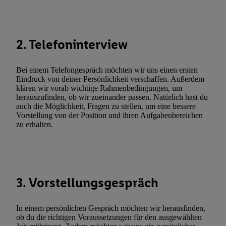
(nur für die Lidl-Dienste) widerrufen. Weitere Informationen finde
den
Datenschutzbestimmungen von Utiq
.
Durch einen Klick auf „Ablehnen“ können Sie nur den Einsatz n
Techniken zulassen. Durch einen Klick auf „Zustimmen“ stimmen 
2. Telefoninterview
Verarbeitungen zu sämtlichen vorgenannten Zwecken unter Einbi
genannten Partner zu. Weitere Informationen, auch zur Speicherd
Bei einem Telefongespräch möchten wir uns einen ersten
und zu Ihrem Recht, Ihre Einwilligung jederzeit mit Wirkung für 
Eindruck von deiner Persönlichkeit verschaffen. Außerdem
widerrufen, finden Sie in unseren
Datenschutzbestimmungen
.
Die
klären wir vorab wichtige Rahmenbedingungen, um
herauszufinden, ob wir zueinander passen. Natürlich hast du
Sie hier.
Unter „Anpassen“ können Sie einzelne Verwendungszwe
auch die Möglichkeit, Fragen zu stellen, um eine bessere
zulassen; das gilt auch für die nachfolgend schlagwortartig bena
Vorstellung von der Position und ihren Aufgabenbereichen
Funktionen im Rahmen des Einsatzes des IAB TCF für Werbung
zu erhalten.
Erfolgsmessung:
Gewährleistung der Sicherheit, Verhinderung und Aufdeckung v
Fehlerbehebung, Bereitstellung und Anzeige von Werbung und In
Abgleichung und Kombination von Daten aus unterschiedlichen 
3. Vorstellungsgespräch
Verknüpfung verschiedener Endgeräte, Identifikation von Geräte
automatisch übermittelter Informationen, Messung des Erfolgs vo
Werbekampagnen durch TTD und Nutzung der Telekommunikatio
In einem persönlichen Gespräch möchten wir herausfinden,
ob du die richtigen Voraussetzungen für den ausgewählten
Utiq-Technologie für digitales Marketing, sowie: