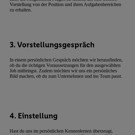
Gewährleistung der Sicherheit, Verhinderung und Aufdeckung v
Vorstellung von der Position und ihren Aufgabenbereichen
Fehlerbehebung, Bereitstellung und Anzeige von Werbung und In
zu erhalten.
Abgleichung und Kombination von Daten aus unterschiedlichen 
Verknüpfung verschiedener Endgeräte, Identifikation von Geräte
automatisch übermittelter Informationen, Messung des Erfolgs vo
Werbekampagnen durch TTD und Nutzung der Telekommunikatio
3. Vorstellungsgespräch
Utiq-Technologie für digitales Marketing, sowie:
Verwendung genauer Standortdaten. Erstellung von Profilen für 
In einem persönlichen Gespräch möchten wir herausfinden,
Werbung. Speichern von oder Zugriff auf Informationen auf ei
ob du die richtigen Voraussetzungen für den ausgewählten
Entwicklung und Verbesserung der Angebote. Analyse von Zie
Job mitbringst. Zudem möchten wir uns ein persönliches
Statistiken oder Kombinationen von Daten aus verschiedenen Q
Bild machen, ob du zum Unternehmen und ins Team passt.
Verwendung reduzierter Daten zur Auswahl von Werbeanzeige
Werbeleistung. Verwendung von Profilen zur Auswahl personali
Werbung.
Liste der Partner (Lieferanten)
4. Einstellung
Hast du uns im persönlichen Kennenlernen überzeugt,