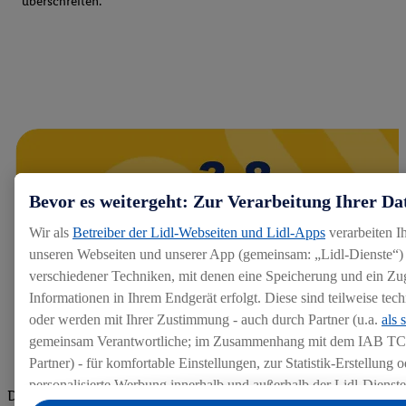
überschreiten.
Bevor es weitergeht: Zur Verarbeitung Ihrer Da
Wir als
Betreiber der Lidl-Webseiten und Lidl-Apps
verarbeiten I
unseren Webseiten und unserer App (gemeinsam: „Lidl-Dienste“) 
verschiedener Techniken, mit denen eine Speicherung und ein Zug
Informationen in Ihrem Endgerät erfolgt. Diese sind teilweise te
oder werden mit Ihrer Zustimmung - auch durch Partner (u.a.
als 
gemeinsam Verantwortliche; im Zusammenhang mit dem IAB TC
Partner) - für komfortable Einstellungen, zur Statistik-Erstellung o
personalisierte Werbung innerhalb und außerhalb der Lidl-Dienst
Die Bewertungen von aktuellen und ehemaligen Mitarbeitern,