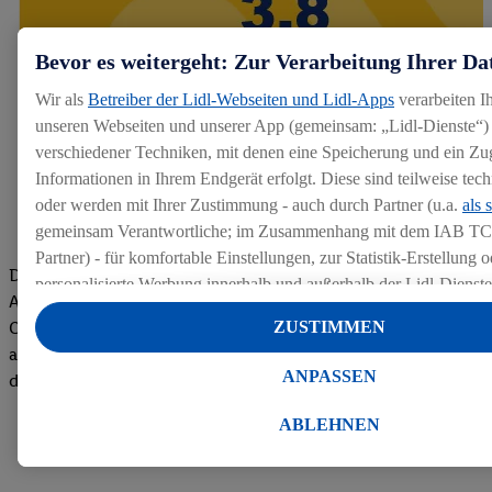
Bevor es weitergeht: Zur Verarbeitung Ihrer Da
Wir als
Betreiber der Lidl-Webseiten und Lidl-Apps
verarbeiten I
unseren Webseiten und unserer App (gemeinsam: „Lidl-Dienste“) 
verschiedener Techniken, mit denen eine Speicherung und ein Zug
Informationen in Ihrem Endgerät erfolgt. Diese sind teilweise te
oder werden mit Ihrer Zustimmung - auch durch Partner (u.a.
als 
gemeinsam Verantwortliche; im Zusammenhang mit dem IAB TC
Partner) - für komfortable Einstellungen, zur Statistik-Erstellung o
Die Bewertungen von aktuellen und ehemaligen Mitarbeitern,
personalisierte Werbung innerhalb und außerhalb der Lidl-Dienst
Azubis und externen Bewerbern haben uns zu einer Top
Datenverarbeitungen für personalisierte Werbung werden durchge
Company gemacht. Wir freuen uns über unseren guten Score
ZUSTIMMEN
Werbung auszusteuern und um Dritten die Ausspielung von Werb
auf dem Arbeitgeber-Bewertungsportal kununu.Hier geht's zu
Lidl-Dienste über die Ihnen und Ihren Haushaltsangehörigen zug
ANPASSEN
den Bewertungen
Endgeräte zu ermöglichen. Sofern Sie Teilnehmer des Lidl Plus-
werden für diese Zwecke auch Daten aus Ihrem Filial-Kaufverhalte
ABLEHNEN
Zudem werden einem der o.g. Partner Daten über Ihr Kaufverhalte
Diensten zur Verfügung gestellt, damit dieser als
eigenständig Ver