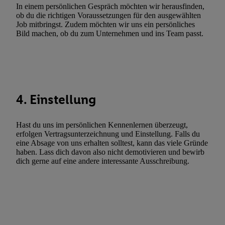
Verwendung genauer Standortdaten. Erstellung von Profilen für 
In einem persönlichen Gespräch möchten wir herausfinden,
ob du die richtigen Voraussetzungen für den ausgewählten
Werbung. Speichern von oder Zugriff auf Informationen auf ei
Job mitbringst. Zudem möchten wir uns ein persönliches
Entwicklung und Verbesserung der Angebote. Analyse von Zie
Bild machen, ob du zum Unternehmen und ins Team passt.
Statistiken oder Kombinationen von Daten aus verschiedenen Q
Verwendung reduzierter Daten zur Auswahl von Werbeanzeige
Werbeleistung. Verwendung von Profilen zur Auswahl personali
Werbung.
Liste der Partner (Lieferanten)
4. Einstellung
Hast du uns im persönlichen Kennenlernen überzeugt,
erfolgen Vertragsunterzeichnung und Einstellung. Falls du
eine Absage von uns erhalten solltest, kann das viele Gründe
haben. Lass dich davon also nicht demotivieren und bewirb
dich gerne auf eine andere interessante Ausschreibung.