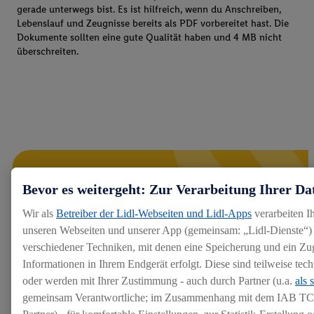
gerade unterwegs bist. Es ist hilfreich, wenn du Anschreiben,
Lebenslauf und Zeugnisse bereits als PDF vorbereitet hast. Die
Dokumente sollten eine gute Qualität haben und 4 MB nicht
überschreiten.
Bevor es weitergeht: Zur Verarbeitung Ihrer Da
Wir als
Betreiber der Lidl-Webseiten und Lidl-Apps
verarbeiten I
unseren Webseiten und unserer App (gemeinsam: „Lidl-Dienste“) 
verschiedener Techniken, mit denen eine Speicherung und ein Zug
Informationen in Ihrem Endgerät erfolgt. Diese sind teilweise te
oder werden mit Ihrer Zustimmung - auch durch Partner (u.a.
als 
gemeinsam Verantwortliche; im Zusammenhang mit dem IAB TC