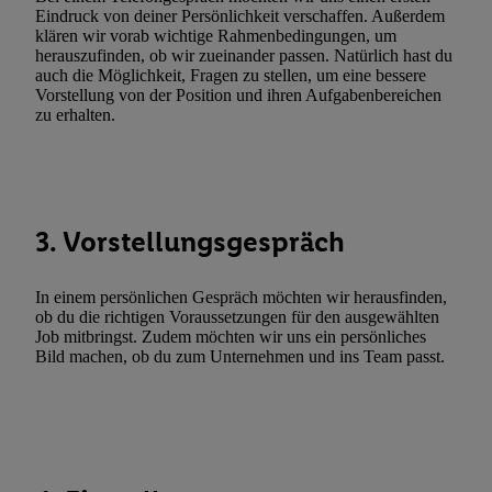
Funktionen im Rahmen des Einsatzes des IAB TCF für Werbung
Eindruck von deiner Persönlichkeit verschaffen. Außerdem
Erfolgsmessung:
klären wir vorab wichtige Rahmenbedingungen, um
Gewährleistung der Sicherheit, Verhinderung und Aufdeckung v
herauszufinden, ob wir zueinander passen. Natürlich hast du
auch die Möglichkeit, Fragen zu stellen, um eine bessere
Fehlerbehebung, Bereitstellung und Anzeige von Werbung und In
Vorstellung von der Position und ihren Aufgabenbereichen
Abgleichung und Kombination von Daten aus unterschiedlichen 
zu erhalten.
Verknüpfung verschiedener Endgeräte, Identifikation von Geräte
automatisch übermittelter Informationen, Messung des Erfolgs vo
Werbekampagnen durch TTD und Nutzung der Telekommunikatio
Utiq-Technologie für digitales Marketing, sowie:
3. Vorstellungsgespräch
Verwendung genauer Standortdaten. Erstellung von Profilen für 
Werbung. Speichern von oder Zugriff auf Informationen auf ei
In einem persönlichen Gespräch möchten wir herausfinden,
Entwicklung und Verbesserung der Angebote. Analyse von Zie
ob du die richtigen Voraussetzungen für den ausgewählten
Statistiken oder Kombinationen von Daten aus verschiedenen Q
Job mitbringst. Zudem möchten wir uns ein persönliches
Verwendung reduzierter Daten zur Auswahl von Werbeanzeige
Bild machen, ob du zum Unternehmen und ins Team passt.
Werbeleistung. Verwendung von Profilen zur Auswahl personali
Werbung.
Liste der Partner (Lieferanten)