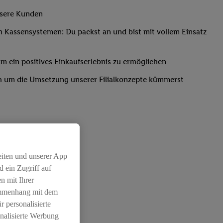
nsere Kunden
Kassensystemen: Du packst an und bist mit vollem Einsatz
um ein positives Einkaufserlebnis zu ermöglichen
ich um die Umsetzung unserer Filialkonzepte kümmerst
eiten und unserer App
 ein Zugriff auf
chichtleitung
n mit Ihrer
ammenhang mit dem
r personalisierte
nalisierte Werbung