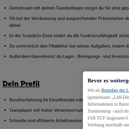
Gemeinsam mit deinen Teamkollegen sorgst du für eine gepf
Ob bei der Verräumung und ansprechenden Präsentation de
dabei
In der Scan&Go-Zone stellst du die Funktionsfähigkeit siche
Du unterstützt den Filialleiter bei seinen Aufgaben, indem
Außerdem übernimmst du Lager-, Reinigungs- und Inventur
Bevor es weiterg
Dein Profil
Wir als
Betreiber der 
(gemeinsam: „Lidl-Dien
Berufserfahrung im Einzelhandel oder einer vergleichbaren 
Informationen in Ihrem
Teamplayer mit hoher Verantwortungsbereitschaft und Spaß
Zustimmung - auch dur
IAB TCF insgesamt
6
Schnelle und effiziente Arbeitsweise sowie Anpassungsfäh
Werbung innerhalb und