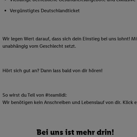
Ihnen personalisierte
Vergünstigtes Deutschlandticket
auch Ihre in einen Ha
Zudem erlauben Sie u
Technologie in den Lid
Sie verfügbar ist. Wenn
Wir legen Wert darauf, dass sich dein Einstieg bei uns lohnt! M
Adresse und einer Kun
unabhängig vom Geschlecht setzt.
werden diese Kennung 
Lidl-Diensten zu erfas
werden, die von Dritte
Hört sich gut an? Dann lass bald von dir hören!
können Ihre Einwilligu
Möglichkeit, Ihre Einw
(„consenthub“)
oder üb
Marketing“ am unteren 
So wirst du Teil von #teamlidl:
finden Sie in den
Date
Wir benötigen kein Anschreiben und Lebenslauf von dir. Klick e
Durch einen Klick auf
Klick auf „Zustimmen“
sämtlicher genannten P
Bei uns ist mehr drin!
Ihre Einwilligung jede