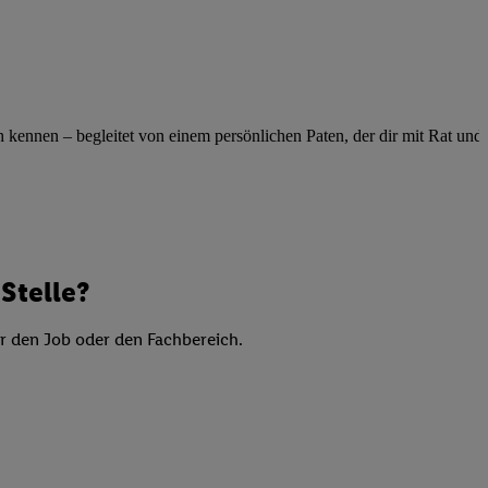
elne
ig benannten Zwecke
g, Bereitstellung und
dlichen Quellen,
telter Informationen,
ennen – begleitet von einem persönlichen Paten, der dir mit Rat und Ta
-basierten Utiq-
 Speichern von
ngebote. Analyse
ellen. Verwendung
Stelle?
ung von Profilen
er den Job oder den Fachbereich.