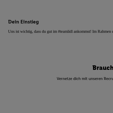
Datenschutzbestimmu
Verwendungszwecke ode
und Funktionen im Ra
Gewährleistung der Si
Dein Einstieg
Anzeige von Werbung u
Verknüpfung verschiede
Uns ist wichtig, dass du gut im #teamlidl ankommst! Im Rahmen dei
Messung des Erfolgs 
Technologie für digita
Verwendung genauer
oder Zugriff auf I
von Zielgruppen d
Brauch
reduzierter Daten
zur Auswahl person
Vernetze dich mit unseren Recru
Liste der Partn