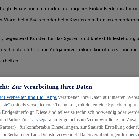
legte Filiale und ein rundum gelungenes Einkaufserlebnis für u
r Ware, beim Backen oder beim Kassieren mit unseren modernen 
r, begeisterst Kunden für das System und bietest Hilfestellung, 
 du Schichten führst, die Aufgabenverteilung koordinierst und d
arbeiten
eht: Zur Verarbeitung Ihrer Daten
Lidl-Webseiten und Lidl-Apps
verarbeiten Ihre Daten auf unseren Webs
ste“) mittels verschiedener Techniken, mit denen eine Speicherung und
Branche mit idealerweise erster Führungserfahrung z. B. in der S
 Endgerät erfolgt. Diese sind teilweise technisch notwendig oder werde
 daran, andere zu begeistern und zu motivieren
ch Partner (u.a.
als separat
oder gemeinsam Verantwortliche; im Zus
Partner) - für komfortable Einstellungen, zur Statistik-Erstellung oder fü
igkeit an wechselnde Aufgaben
 außerhalb der Lidl-Dienste verwendet. Datenverarbeitungen für perso