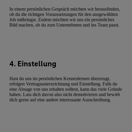
Verwendung reduzierter Daten zur Auswahl von Werbeanzeige
In einem persönlichen Gespräch möchten wir herausfinden,
Werbeleistung. Verwendung von Profilen zur Auswahl personali
ob du die richtigen Voraussetzungen für den ausgewählten
Werbung.
Job mitbringst. Zudem möchten wir uns ein persönliches
Bild machen, ob du zum Unternehmen und ins Team passt.
Liste der Partner (Lieferanten)
4. Einstellung
Hast du uns im persönlichen Kennenlernen überzeugt,
erfolgen Vertragsunterzeichnung und Einstellung. Falls du
eine Absage von uns erhalten solltest, kann das viele Gründe
haben. Lass dich davon also nicht demotivieren und bewirb
dich gerne auf eine andere interessante Ausschreibung.