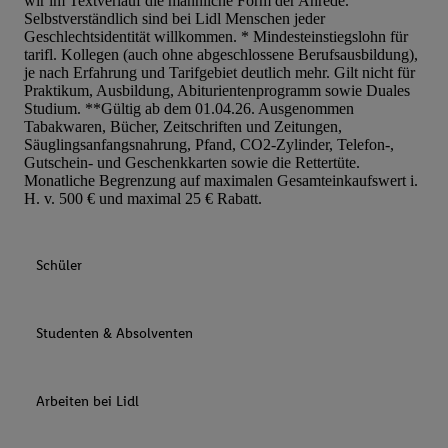
wir im Textverlauf die männliche Form der Anrede.
Selbstverständlich sind bei Lidl Menschen jeder
Geschlechtsidentität willkommen. * Mindesteinstiegslohn für
tarifl. Kollegen (auch ohne abgeschlossene Berufsausbildung),
je nach Erfahrung und Tarifgebiet deutlich mehr. Gilt nicht für
Praktikum, Ausbildung, Abiturientenprogramm sowie Duales
Studium. **Gültig ab dem 01.04.26. Ausgenommen
Tabakwaren, Bücher, Zeitschriften und Zeitungen,
Säuglingsanfangsnahrung, Pfand, CO2-Zylinder, Telefon-,
Gutschein- und Geschenkkarten sowie die Rettertüte.
Monatliche Begrenzung auf maximalen Gesamteinkaufswert i.
H. v. 500 € und maximal 25 € Rabatt.
Schüler
Studenten & Absolventen
Arbeiten bei Lidl