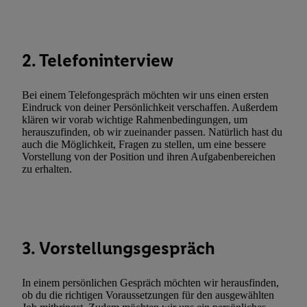
Durch einen Klick auf „Ablehnen“ können Sie nur den Einsatz n
Techniken zulassen. Durch einen Klick auf „Zustimmen“ stimmen 
Verarbeitungen zu sämtlichen vorgenannten Zwecken unter Einbi
2. Telefoninterview
genannten Partner zu. Weitere Informationen, auch zur Speicherd
und zu Ihrem Recht, Ihre Einwilligung jederzeit mit Wirkung für 
widerrufen, finden Sie in unseren
Datenschutzbestimmungen
.
Die
Bei einem Telefongespräch möchten wir uns einen ersten
Sie hier.
Unter „Anpassen“ können Sie einzelne Verwendungszwe
Eindruck von deiner Persönlichkeit verschaffen. Außerdem
klären wir vorab wichtige Rahmenbedingungen, um
zulassen; das gilt auch für die nachfolgend schlagwortartig bena
herauszufinden, ob wir zueinander passen. Natürlich hast du
Funktionen im Rahmen des Einsatzes des IAB TCF für Werbung
auch die Möglichkeit, Fragen zu stellen, um eine bessere
Erfolgsmessung:
Vorstellung von der Position und ihren Aufgabenbereichen
zu erhalten.
Gewährleistung der Sicherheit, Verhinderung und Aufdeckung v
Fehlerbehebung, Bereitstellung und Anzeige von Werbung und In
Abgleichung und Kombination von Daten aus unterschiedlichen 
Verknüpfung verschiedener Endgeräte, Identifikation von Geräte
automatisch übermittelter Informationen, Messung des Erfolgs vo
3. Vorstellungsgespräch
Werbekampagnen durch TTD und Nutzung der Telekommunikatio
Utiq-Technologie für digitales Marketing, sowie:
In einem persönlichen Gespräch möchten wir herausfinden,
Verwendung genauer Standortdaten. Erstellung von Profilen für 
ob du die richtigen Voraussetzungen für den ausgewählten