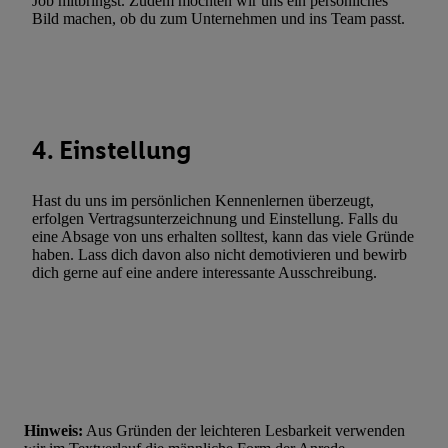
Job mitbringst. Zudem möchten wir uns ein persönliches
Werbung. Speichern von oder Zugriff auf Informationen auf ei
Bild machen, ob du zum Unternehmen und ins Team passt.
Entwicklung und Verbesserung der Angebote. Analyse von Zie
Statistiken oder Kombinationen von Daten aus verschiedenen Q
Verwendung reduzierter Daten zur Auswahl von Werbeanzeige
Werbeleistung. Verwendung von Profilen zur Auswahl personali
Werbung.
4. Einstellung
Liste der Partner (Lieferanten)
Hast du uns im persönlichen Kennenlernen überzeugt,
erfolgen Vertragsunterzeichnung und Einstellung. Falls du
eine Absage von uns erhalten solltest, kann das viele Gründe
haben. Lass dich davon also nicht demotivieren und bewirb
dich gerne auf eine andere interessante Ausschreibung.
Hinweis:
Aus Gründen der leichteren Lesbarkeit verwenden