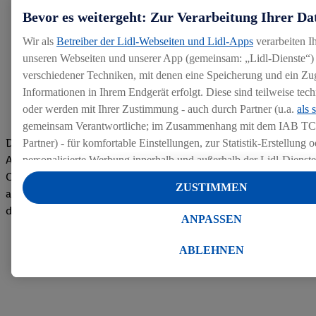
Bevor es weitergeht: Zur Verarbeitung Ihrer Da
Wir als
Betreiber der Lidl-Webseiten und Lidl-Apps
verarbeiten I
unseren Webseiten und unserer App (gemeinsam: „Lidl-Dienste“) 
verschiedener Techniken, mit denen eine Speicherung und ein Zug
Informationen in Ihrem Endgerät erfolgt. Diese sind teilweise te
oder werden mit Ihrer Zustimmung - auch durch Partner (u.a.
als 
gemeinsam Verantwortliche; im Zusammenhang mit dem IAB TC
Die Bewertungen von aktuellen und ehemaligen Mitarbeitern,
Partner) - für komfortable Einstellungen, zur Statistik-Erstellung o
Azubis und externen Bewerbern haben uns zu einer Top
personalisierte Werbung innerhalb und außerhalb der Lidl-Dienst
Company gemacht. Wir freuen uns über unseren guten Score
Datenverarbeitungen für personalisierte Werbung werden durchge
ZUSTIMMEN
auf dem Arbeitgeber-Bewertungsportal kununu.Hier geht's zu
Werbung auszusteuern und um Dritten die Ausspielung von Werb
den Bewertungen
Lidl-Dienste über die Ihnen und Ihren Haushaltsangehörigen zug
ANPASSEN
Endgeräte zu ermöglichen. Sofern Sie Teilnehmer des Lidl Plus-
werden für diese Zwecke auch Daten aus Ihrem Filial-Kaufverhalte
ABLEHNEN
Zudem werden einem der o.g. Partner Daten über Ihr Kaufverhalte
Diensten zur Verfügung gestellt, damit dieser als
eigenständig Ver
Erfolg von Werbekampagnen seiner Auftraggeber messen kann.
Die Erstellung personalisierter Werbung basiert auf der Generier