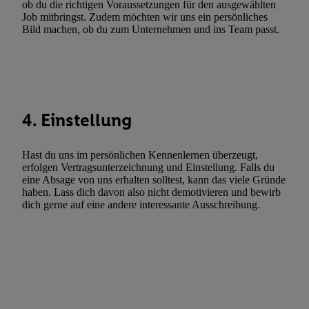
ob du die richtigen Voraussetzungen für den ausgewählten
Werbung. Speichern von oder Zugriff auf Informationen auf ei
Job mitbringst. Zudem möchten wir uns ein persönliches
Bild machen, ob du zum Unternehmen und ins Team passt.
Entwicklung und Verbesserung der Angebote. Analyse von Zie
Statistiken oder Kombinationen von Daten aus verschiedenen Q
Verwendung reduzierter Daten zur Auswahl von Werbeanzeige
Werbeleistung. Verwendung von Profilen zur Auswahl personali
Werbung.
4. Einstellung
Liste der Partner (Lieferanten)
Hast du uns im persönlichen Kennenlernen überzeugt,
erfolgen Vertragsunterzeichnung und Einstellung. Falls du
eine Absage von uns erhalten solltest, kann das viele Gründe
haben. Lass dich davon also nicht demotivieren und bewirb
dich gerne auf eine andere interessante Ausschreibung.