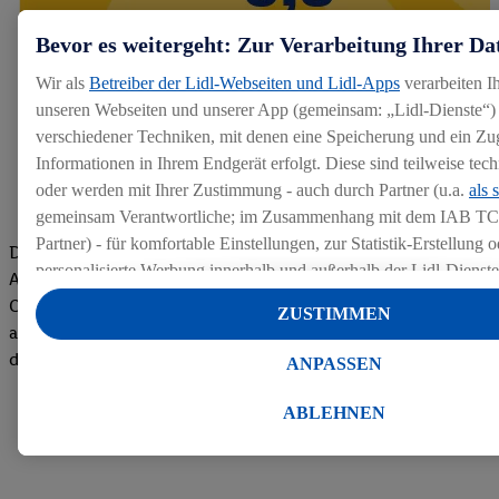
Bevor es weitergeht: Zur Verarbeitung Ihrer Da
Wir als
Betreiber der Lidl-Webseiten und Lidl-Apps
verarbeiten I
unseren Webseiten und unserer App (gemeinsam: „Lidl-Dienste“) 
verschiedener Techniken, mit denen eine Speicherung und ein Zug
Informationen in Ihrem Endgerät erfolgt. Diese sind teilweise te
oder werden mit Ihrer Zustimmung - auch durch Partner (u.a.
als 
gemeinsam Verantwortliche; im Zusammenhang mit dem IAB TC
Partner) - für komfortable Einstellungen, zur Statistik-Erstellung o
Die Bewertungen von aktuellen und ehemaligen Mitarbeitern,
personalisierte Werbung innerhalb und außerhalb der Lidl-Dienst
Azubis und externen Bewerbern haben uns zu einer Top
Datenverarbeitungen für personalisierte Werbung werden durchge
Company gemacht. Wir freuen uns über unseren guten Score
ZUSTIMMEN
Werbung auszusteuern und um Dritten die Ausspielung von Werb
auf dem Arbeitgeber-Bewertungsportal kununu.Hier geht's zu
Lidl-Dienste über die Ihnen und Ihren Haushaltsangehörigen zug
den Bewertungen
ANPASSEN
Endgeräte zu ermöglichen. Sofern Sie Teilnehmer des Lidl Plus-
werden für diese Zwecke auch Daten aus Ihrem Filial-Kaufverhalte
ABLEHNEN
Zudem werden einem der o.g. Partner Daten über Ihr Kaufverhalte
Diensten zur Verfügung gestellt, damit dieser als
eigenständig Ver
Erfolg von Werbekampagnen seiner Auftraggeber messen kann.