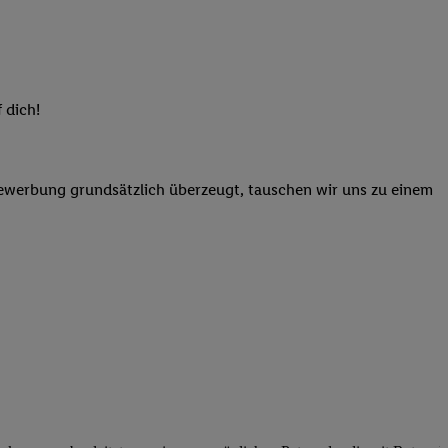
elne
ig benannten Zwecke
g, Bereitstellung und
dlichen Quellen,
 dich!
telter Informationen,
-basierten Utiq-
Bewerbung grundsätzlich überzeugt, tauschen wir uns zu einem
 Speichern von
ngebote. Analyse
ellen. Verwendung
ung von Profilen