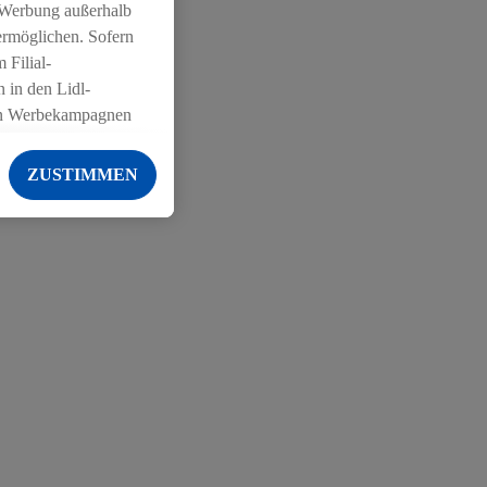
 Werbung außerhalb
ermöglichen. Sofern
 Filial-
 in den Lidl-
on Werbekampagnen
 anderen Diensten
ZUSTIMMEN
ng der Lidl-Dienste,
er Geschlecht -
g einschließlich dem
von Zielgruppen
erarbeitungen auch
on Angeboten sowie
ich in Ihr
ail-Adresse von uns
 um daraus eine
 sogleich
zu erkennen und