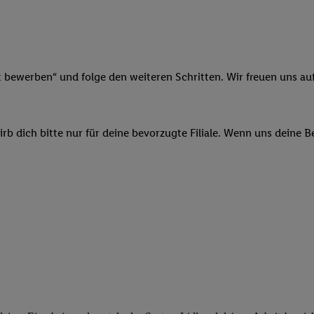
ngen
.
Die Impressen finden Sie hier.
Unter „Anpassen“ können Sie einz
r Partner zulassen; das gilt auch für die nachfolgend schlagwortart
hmen des Einsatzes des IAB TCF für Werbung und Erfolgsmessung:
cherheit, Verhinderung und Aufdeckung von Betrug und Fehlerbehebun
nd Inhalten, Abgleichung und Kombination von Daten aus unterschie
t bewerben“ und folge den weiteren Schritten. Wir freuen uns auf
ner Endgeräte, Identifikation von Geräten anhand automatisch übermit
von Werbekampagnen durch TTD und Nutzung der Telekommunikations
les Marketing, sowie:
b dich bitte nur für deine bevorzugte Filiale. Wenn uns deine 
 Standortdaten. Erstellung von Profilen für personalisierte Werbung.
nformationen auf einem Endgerät. Entwicklung und Verbesserung der A
urch Statistiken oder Kombinationen von Daten aus verschiedenen Qu
 zur Auswahl von Werbeanzeigen. Messung der Werbeleistung. Verwend
alisierter Werbung.
er (Lieferanten)