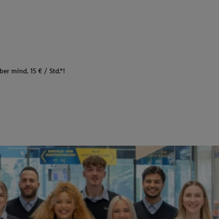
er mind. 15 € / Std.*!