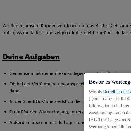
Wir finden, unsere Kunden verdienen nur das Beste. Dich zum B
froh, dass du da bist, und zeigen dir das nicht nur über ein fai
Deine Aufgaben
Gemeinsam mit deinen Teamkollegen sorgst du für eine gepf
Bevor es weiterg
Ob bei der Verräumung und ansprechender Präsentation der
dabei
Wir als
Betreiber der 
(gemeinsam: „Lidl-Dien
In der Scan&Go-Zone stellst du die Funktionsfähigkeit siche
Informationen in Ihrem
Du prüfst den Wareneingang, unterstützt bei Inventurarbei
Zustimmung - auch dur
IAB TCF insgesamt
6
Außerdem übernimmst du Lager- und Reinigungsarbeiten
Werbung innerhalb und