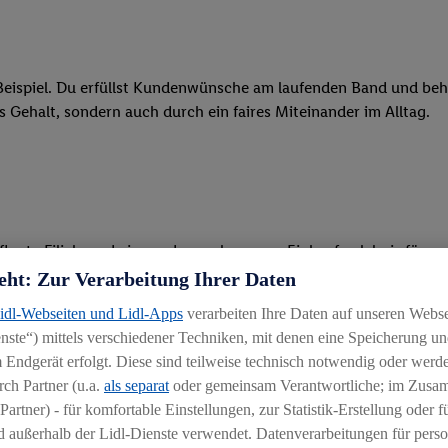
eispiel. Du erfüllst Kundenwünsche am laufenden Band und behäl
res Gehalt, sondern auch durch ein faires Miteinander im Alltag.
legte Filiale und ein rundum gelungenes Einkaufserlebnis für u
eht: Zur Verarbeitung Ihrer Daten
 Ware, beim Backen oder beim Kassieren mit unseren modernen 
Lidl-Webseiten und Lidl-Apps
verarbeiten Ihre Daten auf unseren Webs
ste“) mittels verschiedener Techniken, mit denen eine Speicherung und
r, begeisterst Kunden für das System und bietest Hilfestellung, 
 Endgerät erfolgt. Diese sind teilweise technisch notwendig oder werde
ten und stehst unseren Kunden mit Rat und Tat zur Verfügung
ch Partner (u.a.
als separat
oder gemeinsam Verantwortliche; im Zus
Partner) - für komfortable Einstellungen, zur Statistik-Erstellung oder fü
 außerhalb der Lidl-Dienste verwendet. Datenverarbeitungen für perso