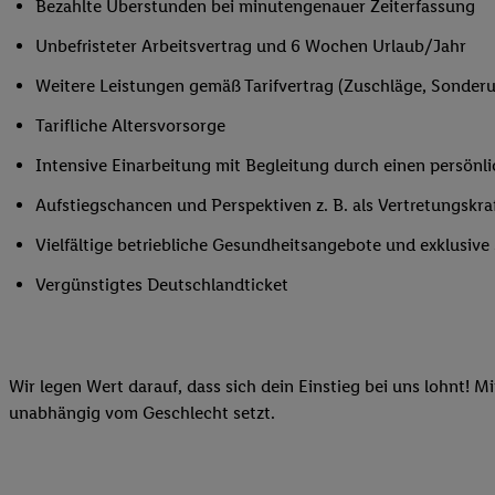
Bezahlte Überstunden bei minutengenauer Zeiterfassung
Ihnen personalisierte
Unbefristeter Arbeitsvertrag und 6 Wochen Urlaub/Jahr
auch Ihre in einen Ha
Zudem erlauben Sie u
Weitere Leistungen gemäß Tarifvertrag (Zuschläge, Sonderur
Technologie in den Lid
Tarifliche Altersvorsorge
Sie verfügbar ist. Wenn
Adresse und einer Kun
Intensive Einarbeitung mit Begleitung durch einen persönl
werden diese Kennung 
Aufstiegschancen und Perspektiven z. B. als Vertretungskra
Lidl-Diensten zu erfas
werden, die von Dritte
Vielfältige betriebliche Gesundheitsangebote und exklusiv
können Ihre Einwilligu
Vergünstigtes Deutschlandticket
Möglichkeit, Ihre Einw
(„consenthub“)
oder üb
Marketing“ am unteren 
finden Sie in den
Date
Wir legen Wert darauf, dass sich dein Einstieg bei uns lohnt! M
Durch einen Klick auf
unabhängig vom Geschlecht setzt.
Klick auf „Zustimmen“
sämtlicher genannten P
Ihre Einwilligung jede