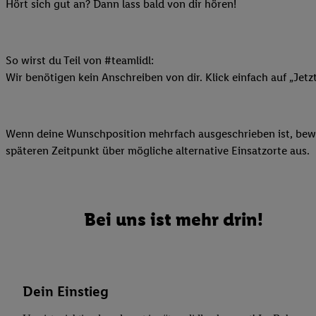
Datenschutzbestimmu
Hört sich gut an? Dann lass bald von dir hören!
Verwendungszwecke ode
und Funktionen im Ra
Gewährleistung der Si
So wirst du Teil von #teamlidl:
Anzeige von Werbung u
Wir benötigen kein Anschreiben von dir. Klick einfach auf „Jetz
Verknüpfung verschiede
Messung des Erfolgs 
Technologie für digita
Wenn deine Wunschposition mehrfach ausgeschrieben ist, bewir
Verwendung genauer
späteren Zeitpunkt über mögliche alternative Einsatzorte aus.
oder Zugriff auf I
von Zielgruppen d
reduzierter Daten
zur Auswahl person
Bei uns ist mehr drin!
Liste der Partn
Dein Einstieg