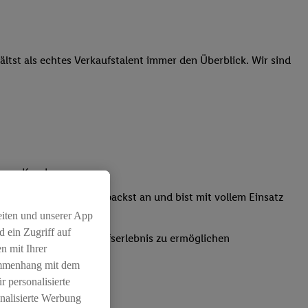
tst als echtes Verkaufstalent immer den Überblick. Wir sind
nsere Kunden
Kassensystemen: Du packst an und bist mit vollem Einsatz
eiten und unserer App
 ein Zugriff auf
um ein positives Einkaufserlebnis zu ermöglichen
n mit Ihrer
ammenhang mit dem
r personalisierte
nalisierte Werbung