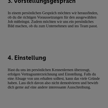
3. Vorstellungsgespräch
Utiq-Technologie für digitales Marketing, sowie:
Verwendung genauer Standortdaten. Erstellung von Profilen für 
In einem persönlichen Gespräch möchten wir herausfinden,
Werbung. Speichern von oder Zugriff auf Informationen auf ei
ob du die richtigen Voraussetzungen für den ausgewählten
Entwicklung und Verbesserung der Angebote. Analyse von Zie
Job mitbringst. Zudem möchten wir uns ein persönliches
Bild machen, ob du zum Unternehmen und ins Team passt.
Statistiken oder Kombinationen von Daten aus verschiedenen Q
Verwendung reduzierter Daten zur Auswahl von Werbeanzeige
Werbeleistung. Verwendung von Profilen zur Auswahl personali
Werbung.
Liste der Partner (Lieferanten)
4. Einstellung
Hast du uns im persönlichen Kennenlernen überzeugt,
erfolgen Vertragsunterzeichnung und Einstellung. Falls du
eine Absage von uns erhalten solltest, kann das viele Gründe
haben. Lass dich davon also nicht demotivieren und bewirb
dich gerne auf eine andere interessante Ausschreibung.