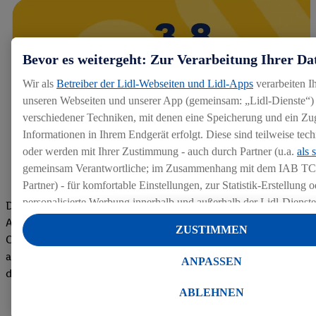
Bevor es weitergeht: Zur Verarbeitung Ihrer Da
Wir als
Betreiber der Lidl-Webseiten und Lidl-Apps
verarbeiten I
unseren Webseiten und unserer App (gemeinsam: „Lidl-Dienste“) 
verschiedener Techniken, mit denen eine Speicherung und ein Zug
Informationen in Ihrem Endgerät erfolgt. Diese sind teilweise te
oder werden mit Ihrer Zustimmung - auch durch Partner (u.a.
als 
gemeinsam Verantwortliche; im Zusammenhang mit dem IAB TC
Partner) - für komfortable Einstellungen, zur Statistik-Erstellung o
personalisierte Werbung innerhalb und außerhalb der Lidl-Dienst
Die Bewertungen von aktuellen und ehemaligen Mitarbeitern,
Datenverarbeitungen für personalisierte Werbung werden durchge
Azubis und externen Bewerbern haben uns zu einer Top
ZUSTIMMEN
Werbung auszusteuern und um Dritten die Ausspielung von Werb
Company gemacht. Wir freuen uns über unseren guten Score
Lidl-Dienste über die Ihnen und Ihren Haushaltsangehörigen zug
auf dem Arbeitgeber-Bewertungsportal kununu.Hier geht's zu
ANPASSEN
Endgeräte zu ermöglichen. Sofern Sie Teilnehmer des Lidl Plus-
den Bewertungen
werden für diese Zwecke auch Daten aus Ihrem Filial-Kaufverhalte
ABLEHNEN
Zudem werden einem der o.g. Partner Daten über Ihr Kaufverhalte