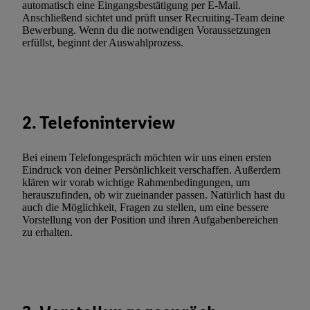
automatisch eine Eingangsbestätigung per E-Mail.
(nur für die Lidl-Dienste) widerrufen. Weitere Informationen finde
Anschließend sichtet und prüft unser Recruiting-Team deine
Bewerbung. Wenn du die notwendigen Voraussetzungen
den
Datenschutzbestimmungen von Utiq
.
erfüllst, beginnt der Auswahlprozess.
Durch einen Klick auf „Ablehnen“ können Sie nur den Einsatz n
Techniken zulassen. Durch einen Klick auf „Zustimmen“ stimmen 
Verarbeitungen zu sämtlichen vorgenannten Zwecken unter Einbi
genannten Partner zu. Weitere Informationen, auch zur Speicherd
und zu Ihrem Recht, Ihre Einwilligung jederzeit mit Wirkung für 
2. Telefoninterview
widerrufen, finden Sie in unseren
Datenschutzbestimmungen
.
Die
Sie hier.
Unter „Anpassen“ können Sie einzelne Verwendungszwe
Bei einem Telefongespräch möchten wir uns einen ersten
zulassen; das gilt auch für die nachfolgend schlagwortartig bena
Eindruck von deiner Persönlichkeit verschaffen. Außerdem
Funktionen im Rahmen des Einsatzes des IAB TCF für Werbung
klären wir vorab wichtige Rahmenbedingungen, um
herauszufinden, ob wir zueinander passen. Natürlich hast du
Erfolgsmessung:
auch die Möglichkeit, Fragen zu stellen, um eine bessere
Gewährleistung der Sicherheit, Verhinderung und Aufdeckung v
Vorstellung von der Position und ihren Aufgabenbereichen
Fehlerbehebung, Bereitstellung und Anzeige von Werbung und In
zu erhalten.
Abgleichung und Kombination von Daten aus unterschiedlichen 
Verknüpfung verschiedener Endgeräte, Identifikation von Geräte
automatisch übermittelter Informationen, Messung des Erfolgs vo
Werbekampagnen durch TTD und Nutzung der Telekommunikatio