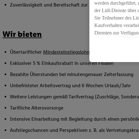
werden durchgeführt, 
Zuverlässigkeit und Bereitschaft zur Arbeit in flexiblen Sc
der Lidl-Dienste über
Sie Teilnehmer des Li
Kaufverhalten verarbei
Wir bieten
Diensten zur Verfügung
seiner Auftraggeber m
Die Erstellung persona
Übertariflicher
Mindesteinstiegslohn
sowie Urlaubs- und W
angereicherten Profil
Ihr Kaufverhalten in d
Exklusiver 5 % Einkaufsrabatt in unseren Filialen
sowie Ihre genauen St
Bezahlte Überstunden bei minutengenauer Zeiterfassung
Speichern von und/ od
(sogenannten Segment
Unbefristeter Arbeitsvertrag und 6 Wochen Urlaub/Jahr
zur Leistungs-/ Erfol
Weitere Leistungen gemäß Tarifvertrag (Zuschläge, Sonderur
zur technischen Siche
Sofern Sie hier Ihre Z
Tarifliche Altersvorsorge
bestehendes Lidl Plus
Intensive Einarbeitung mit Begleitung durch einen persönl
in gemeinsamer Verant
spezielle Online-Kennu
Aufstiegschancen und Perspektiven z. B. als Vertretungskra
beschriebene Utiq-Ken