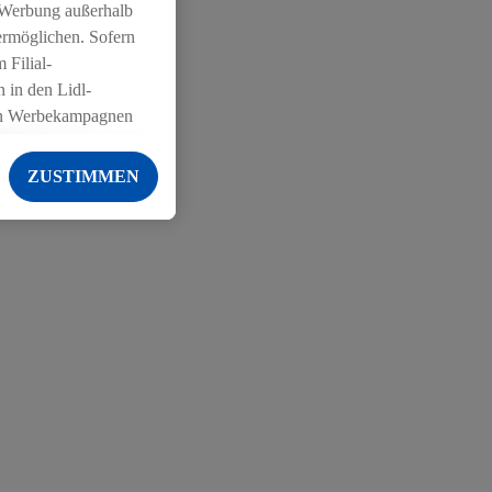
 Werbung außerhalb
ermöglichen. Sofern
 Filial-
 in den Lidl-
on Werbekampagnen
 anderen Diensten
ZUSTIMMEN
ng der Lidl-Dienste,
er Geschlecht -
g einschließlich dem
von Zielgruppen
erarbeitungen auch
on Angeboten sowie
ich in Ihr
ail-Adresse von uns
 um daraus eine
 sogleich
zu erkennen und