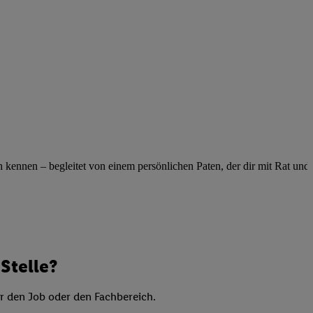
elne
ig benannten Zwecke
g, Bereitstellung und
dlichen Quellen,
telter Informationen,
-basierten Utiq-
 Speichern von
ngebote. Analyse
ennen – begleitet von einem persönlichen Paten, der dir mit Rat und Ta
ellen. Verwendung
ung von Profilen
Stelle?
er den Job oder den Fachbereich.