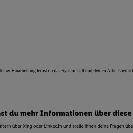
ngen
.
Die Impressen finden Sie hier.
Unter „Anpassen“ können Sie einz
r Partner zulassen; das gilt auch für die nachfolgend schlagwortart
hmen des Einsatzes des IAB TCF für Werbung und Erfolgsmessung:
cherheit, Verhinderung und Aufdeckung von Betrug und Fehlerbehebun
nd Inhalten, Abgleichung und Kombination von Daten aus unterschie
ner Endgeräte, Identifikation von Geräten anhand automatisch übermit
von Werbekampagnen durch TTD und Nutzung der Telekommunikations
les Marketing, sowie:
 Standortdaten. Erstellung von Profilen für personalisierte Werbung.
nformationen auf einem Endgerät. Entwicklung und Verbesserung der A
ner Einarbeitung lernst du das System Lidl und deinen Arbeitsbereich k
urch Statistiken oder Kombinationen von Daten aus verschiedenen Qu
 zur Auswahl von Werbeanzeigen. Messung der Werbeleistung. Verwend
alisierter Werbung.
er (Lieferanten)
st du mehr Informationen über diese 
itern über Xing oder LinkedIn und stelle ihnen deine Fragen üb