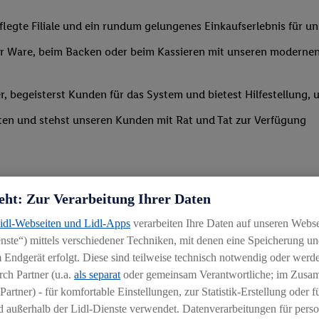
legte Filiale und ein rundum gelungenes Einkaufserlebnis für u
 Ware, beim Backen oder beim Kassieren mit unseren modernen 
r, begeisterst Kunden für das System und bietest Hilfestellung, 
ten und stehst unseren Kunden mit Rat und Tat zur Verfügung
eht: Zur Verarbeitung Ihrer Daten
Lidl-Webseiten und Lidl-Apps
verarbeiten Ihre Daten auf unseren Webs
ste“) mittels verschiedener Techniken, mit denen eine Speicherung und
uereinsteiger
 Endgerät erfolgt. Diese sind teilweise technisch notwendig oder werde
ch Partner (u.a.
als separat
oder gemeinsam Verantwortliche; im Zus
igkeit an wechselnde Aufgaben
Partner) - für komfortable Einstellungen, zur Statistik-Erstellung oder fü
chen
 außerhalb der Lidl-Dienste verwendet. Datenverarbeitungen für perso