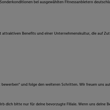
e Sonderkonditionen bei ausgewählten Fitnessanbietern deutsch
 Werbung auszuspielen. Hierzu wird von uns und einem der anderen obe
shwert umgewandelte E-Mail-Adresse in gemeinsamer Verantwortlichkeit
ns, der Utiq SA/NV („Utiq“) und Ihrem
Telekommunikationsnetzbetreib
l-Diensten einzusetzen. Utiq prüft zunächst anhand Ihrer IP-Adresse, o
 das der Fall ist, gibt Utiq Ihre IP-Adresse an Ihren Netzbetreiber weit
it attraktiven Benefits und einer Unternehmenskultur, die auf Zu
denkonto-Referenz, wie z.B. Ihrer Mobilfunknummer, eine Kennung für 
verwenden, um Sie wiederzuerkennen und Erkenntnisse über Ihr Nutz
sen. Insbesondere können Sie mittels dieser Technologie auch auf Dien
n betrieben werden, damit wir Ihnen dort personalisierte Werbung auss
ng speziell zur Nutzung der Utiq-Technologie - zusätzlich zur weiter un
illigung generell zu widerrufen - jederzeit auch über
das Datenschutzpo
er „Anpassen“/„Nutzung der Telekommunikations-basierten Utiq-Techno
Ende dieser Einwilligung (nur für die Lidl-Dienste) widerrufen. Weite
nschutzbestimmungen von Utiq
.
t bewerben“ und folge den weiteren Schritten. Wir freuen uns auf
 „Ablehnen“ können Sie nur den Einsatz notwendiger Techniken zulas
 stimmen Sie allen Verarbeitungen zu sämtlichen vorgenannten Zweck
artner zu. Weitere Informationen, auch zur Speicherdauer der Daten u
b dich bitte nur für deine bevorzugte Filiale. Wenn uns deine 
rzeit mit Wirkung für die Zukunft zu widerrufen, finden Sie in unseren