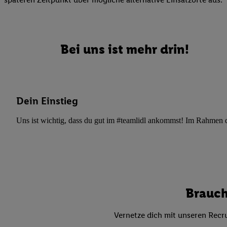
Datenschutzbestimmu
Verwendungszwecke ode
und Funktionen im Ra
Gewährleistung der Si
Bei uns ist mehr drin!
Anzeige von Werbung u
Verknüpfung verschiede
Messung des Erfolgs 
Technologie für digita
Dein Einstieg
Verwendung genauer
oder Zugriff auf I
Uns ist wichtig, dass du gut im #teamlidl ankommst! Im Rahmen dei
von Zielgruppen d
reduzierter Daten
zur Auswahl person
Liste der Partn
Brauch
Vernetze dich mit unseren Recru