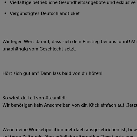
Vielfältige betriebliche Gesundheitsangebote und exklusiv
Ihnen personalisierte
auch Ihre in einen Ha
Vergünstigtes Deutschlandticket
Zudem erlauben Sie u
Technologie in den Lid
Sie verfügbar ist. Wenn
Wir legen Wert darauf, dass sich dein Einstieg bei uns lohnt! M
Adresse und einer Kun
unabhängig vom Geschlecht setzt.
werden diese Kennung 
Lidl-Diensten zu erfas
werden, die von Dritte
können Ihre Einwilligu
Hört sich gut an? Dann lass bald von dir hören!
Möglichkeit, Ihre Einw
(„consenthub“)
oder üb
Marketing“ am unteren 
So wirst du Teil von #teamlidl:
finden Sie in den
Date
Wir benötigen kein Anschreiben von dir. Klick einfach auf „Jetz
Durch einen Klick auf
Klick auf „Zustimmen“
sämtlicher genannten P
Wenn deine Wunschposition mehrfach ausgeschrieben ist, bewir
Ihre Einwilligung jede
späteren Zeitpunkt über mögliche alternative Einsatzorte aus.