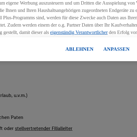
um eigene Werbung auszusteuern und um Dritten die Ausspielung von
hichtmodellen in Absprache mit der Führungskraft
 die Ihnen und Ihren Haushaltsangehörigen zugeordneten Endgeräte zu 
dl Plus-Programms sind, werden für diese Zwecke auch Daten aus Ihrem
tet. Zudem werden einem der o.g. Partner Daten über Ihr Kaufverhalten
 gestellt, damit dieser als
eigenständig Verantwortlicher
den Erfolg v
essen kann.
lisierter Werbung basiert auf der Generierung von auch mit Daten von
ABLEHNEN
ANPASSEN
eihnachtsgeld
en. Dies umfasst die Zusammenführung von Daten (z.B. über Ihre Nutzu
en Lidl-Diensten, Informationen aus Ihrem Kundenkonto - z.B. Alter od
andortdaten) auch über verschiedene Endgeräte und Lidl-Dienste hinwe
er dem Zugriff auf Informationen auf Ihren Endgeräten zur Erstellung 
en). Im Zusammenhang mit dem Ausspielen dieser Werbung erfolgen V
gsmessung der Werbung, zur Zielgruppenforschung, zur Entwicklung v
laub, u.v.m.)
rung und Optimierung dieser Werbeausspielungen.
ustimmung dazu erteilen und danach ein Lidl Plus-Konto erstellen bzw. s
-Konto einloggen, kann darüber hinaus auch Ihre dort angegebene E-M
ichen Paten
wortlichkeit mit einem der oben genannten Partner verwendet werden,
ng zu erstellen (die sogenannte EUID), die wir sodann ähnlich wie die
ft oder
stellvertretender Filialleiter
nung verwenden können, um Sie in von Dritten betriebenen Diensten 