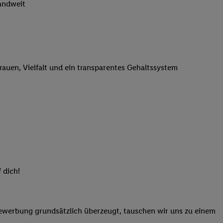
landweit
n genannten Partner
 verarbeitet.
er
, die Utiq-
b die Technologie für
er, der anhand der IP-
trauen, Vielfalt und ein transparentes Gehaltssystem
Utiq erstellt. Wir
ungsverhalten in den
sten wiedererkannt
pielen können. Sie
ten erläuterten
rtal von Utiq
logie für digitales
re Informationen
 dich!
sen. Durch einen
en unter Einbindung
nd zu Ihrem Recht,
Bewerbung grundsätzlich überzeugt, tauschen wir uns zu einem