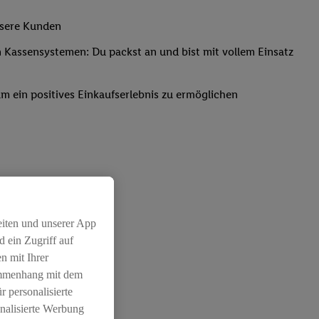
nsere Kunden
Kassensystemen: Du packst an und bist mit vollem Einsatz
um ein positives Einkaufserlebnis zu ermöglichen
eiten und unserer App
 ein Zugriff auf
n mit Ihrer
ammenhang mit dem
r personalisierte
nalisierte Werbung