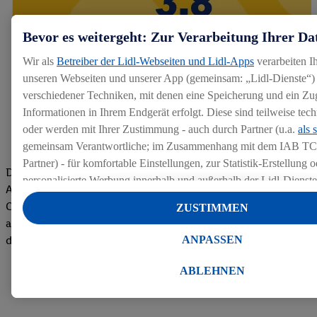
Bevor es weitergeht: Zur Verarbeitung Ihrer Da
Wir als
Betreiber der Lidl-Webseiten und Lidl-Apps
verarbeiten I
unseren Webseiten und unserer App (gemeinsam: „Lidl-Dienste“) 
verschiedener Techniken, mit denen eine Speicherung und ein Zug
Informationen in Ihrem Endgerät erfolgt. Diese sind teilweise te
oder werden mit Ihrer Zustimmung - auch durch Partner (u.a.
als 
gemeinsam Verantwortliche; im Zusammenhang mit dem IAB TC
Partner) - für komfortable Einstellungen, zur Statistik-Erstellung o
Die Bewertungen von aktuellen und ehemaligen Mitarbeitern,
personalisierte Werbung innerhalb und außerhalb der Lidl-Dienst
Azubis und externen Bewerbern haben uns zu einer Top
Datenverarbeitungen für personalisierte Werbung werden durchge
Company gemacht. Wir freuen uns über unseren guten Score
ZUSTIMMEN
Werbung auszusteuern und um Dritten die Ausspielung von Werb
auf dem Arbeitgeber-Bewertungsportal kununu.Hier geht's zu
Lidl-Dienste über die Ihnen und Ihren Haushaltsangehörigen zug
ANPASSEN
den Bewertungen
Endgeräte zu ermöglichen. Sofern Sie Teilnehmer des Lidl Plus-
werden für diese Zwecke auch Daten aus Ihrem Filial-Kaufverhalte
ABLEHNEN
Zudem werden einem der o.g. Partner Daten über Ihr Kaufverhalte
Diensten zur Verfügung gestellt, damit dieser als
eigenständig Ver
Erfolg von Werbekampagnen seiner Auftraggeber messen kann.