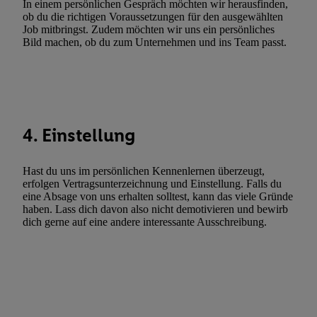
In einem persönlichen Gespräch möchten wir herausfinden,
Verwendung genauer Standortdaten. Erstellung von Profilen für 
ob du die richtigen Voraussetzungen für den ausgewählten
Werbung. Speichern von oder Zugriff auf Informationen auf ei
Job mitbringst. Zudem möchten wir uns ein persönliches
Entwicklung und Verbesserung der Angebote. Analyse von Zie
Bild machen, ob du zum Unternehmen und ins Team passt.
Statistiken oder Kombinationen von Daten aus verschiedenen Q
Verwendung reduzierter Daten zur Auswahl von Werbeanzeige
Werbeleistung. Verwendung von Profilen zur Auswahl personali
Werbung.
4. Einstellung
Liste der Partner (Lieferanten)
Hast du uns im persönlichen Kennenlernen überzeugt,
erfolgen Vertragsunterzeichnung und Einstellung. Falls du
eine Absage von uns erhalten solltest, kann das viele Gründe
haben. Lass dich davon also nicht demotivieren und bewirb
dich gerne auf eine andere interessante Ausschreibung.