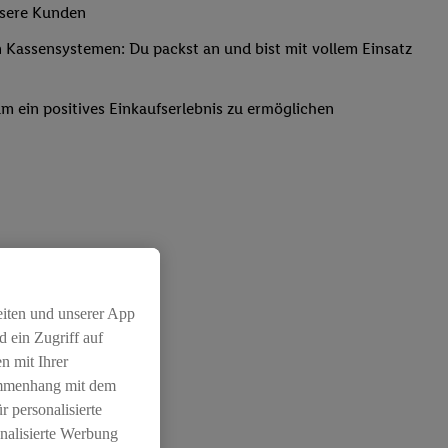
nsere Kunden
Kassensystemen: Du packst an und bist mit vollem Einsatz
um ein positives Einkaufserlebnis zu ermöglichen
eiten und unserer App
 ein Zugriff auf
n mit Ihrer
ammenhang mit dem
r personalisierte
nalisierte Werbung