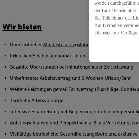
werden durchgeführt, 
der Lidl-Dienste über
Sie Teilnehmer des Li
Wir bieten
Kaufverhalten verarbei
Diensten zur Verfügung
seiner Auftraggeber m
Übertariflicher
Mindesteinstiegslohn
sowie Urlaubs- und W
Die Erstellung persona
angereicherten Profil
Exklusiver 5 % Einkaufsrabatt in unseren Filialen
Ihr Kaufverhalten in d
Bezahlte Überstunden bei minutengenauer Zeiterfassung
sowie Ihre genauen St
Speichern von und/ od
Unbefristeter Arbeitsvertrag und 6 Wochen Urlaub/Jahr
(sogenannten Segment
Weitere Leistungen gemäß Tarifvertrag (Zuschläge, Sonderur
zur Leistungs-/ Erfol
zur technischen Siche
Tarifliche Altersvorsorge
Sofern Sie hier Ihre Z
Intensive Einarbeitung mit Begleitung durch einen persönl
bestehendes Lidl Plus
in gemeinsamer Verant
Aufstiegschancen und Perspektiven z. B. als Vertretungskra
spezielle Online-Kennu
Vielfältige betriebliche Gesundheitsangebote und exklusiv
beschriebene Utiq-Ken