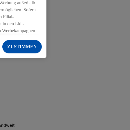
 Werbung außerhalb
ermöglichen. Sofern
 Filial-
 in den Lidl-
on Werbekampagnen
 anderen Diensten
ZUSTIMMEN
ng der Lidl-Dienste,
er Geschlecht -
g einschließlich dem
von Zielgruppen
erarbeitungen auch
on Angeboten sowie
ich in Ihr
ail-Adresse von uns
 um daraus eine
 sogleich
landweit
zu erkennen und