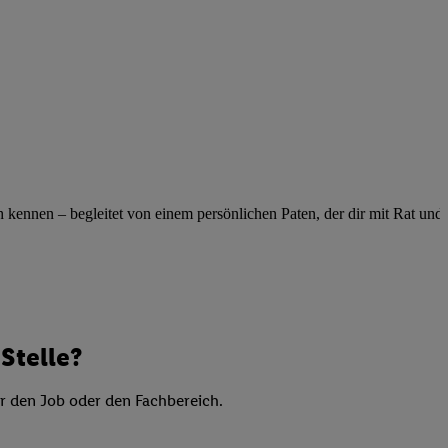
elne
ig benannten Zwecke
g, Bereitstellung und
dlichen Quellen,
telter Informationen,
-basierten Utiq-
 Speichern von
ennen – begleitet von einem persönlichen Paten, der dir mit Rat und Ta
ngebote. Analyse
ellen. Verwendung
ung von Profilen
Stelle?
er den Job oder den Fachbereich.