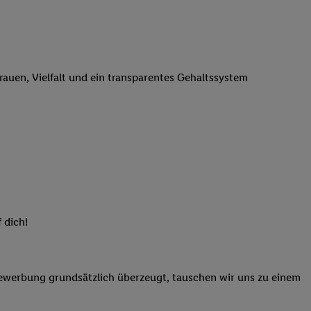
n genannten Partner
 verarbeitet.
er
, die Utiq-
b die Technologie für
trauen, Vielfalt und ein transparentes Gehaltssystem
er, der anhand der IP-
Utiq erstellt. Wir
ungsverhalten in den
sten wiedererkannt
pielen können. Sie
ten erläuterten
rtal von Utiq
logie für digitales
re Informationen
 dich!
sen. Durch einen
en unter Einbindung
Bewerbung grundsätzlich überzeugt, tauschen wir uns zu einem
nd zu Ihrem Recht,