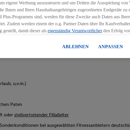
um eigene Werbung auszusteuern und um Dritten die Ausspielung von
 die Ihnen und Ihren Haushaltsangehörigen zugeordneten Endgeräte zu 
dl Plus-Programms sind, werden für diese Zwecke auch Daten aus Ihrem
tet. Zudem werden einem der o.g. Partner Daten über Ihr Kaufverhalten
 gestellt, damit dieser als
eigenständig Verantwortlicher
den Erfolg v
essen kann.
eihnachtsgeld
lisierter Werbung basiert auf der Generierung von auch mit Daten von
ABLEHNEN
ANPASSEN
en. Dies umfasst die Zusammenführung von Daten (z.B. über Ihre Nutzu
en Lidl-Diensten, Informationen aus Ihrem Kundenkonto - z.B. Alter od
andortdaten) auch über verschiedene Endgeräte und Lidl-Dienste hinwe
er dem Zugriff auf Informationen auf Ihren Endgeräten zur Erstellung 
en). Im Zusammenhang mit dem Ausspielen dieser Werbung erfolgen V
laub, u.v.m.)
gsmessung der Werbung, zur Zielgruppenforschung, zur Entwicklung v
rung und Optimierung dieser Werbeausspielungen.
ustimmung dazu erteilen und danach ein Lidl Plus-Konto erstellen bzw. s
ichen Paten
-Konto einloggen, kann darüber hinaus auch Ihre dort angegebene E-M
wortlichkeit mit einem der oben genannten Partner verwendet werden,
ft oder
stellvertretender Filialleiter
ng zu erstellen (die sogenannte EUID), die wir sodann ähnlich wie die
e Sonderkonditionen bei ausgewählten Fitnessanbietern deutsch
nung verwenden können, um Sie in von Dritten betriebenen Diensten 