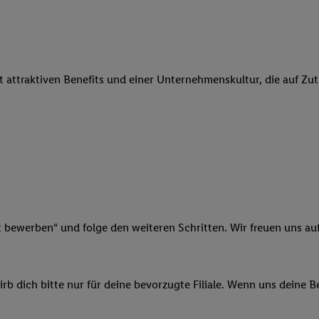
 Werbung auszuspielen. Hierzu wird von uns und einem der anderen obe
shwert umgewandelte E-Mail-Adresse in gemeinsamer Verantwortlichkeit
ns, der Utiq SA/NV („Utiq“) und Ihrem
Telekommunikationsnetzbetreib
l-Diensten einzusetzen. Utiq prüft zunächst anhand Ihrer IP-Adresse, o
it attraktiven Benefits und einer Unternehmenskultur, die auf Zu
 das der Fall ist, gibt Utiq Ihre IP-Adresse an Ihren Netzbetreiber weit
denkonto-Referenz, wie z.B. Ihrer Mobilfunknummer, eine Kennung für 
verwenden, um Sie wiederzuerkennen und Erkenntnisse über Ihr Nutz
sen. Insbesondere können Sie mittels dieser Technologie auch auf Dien
n betrieben werden, damit wir Ihnen dort personalisierte Werbung auss
ng speziell zur Nutzung der Utiq-Technologie - zusätzlich zur weiter un
illigung generell zu widerrufen - jederzeit auch über
das Datenschutzpo
er „Anpassen“/„Nutzung der Telekommunikations-basierten Utiq-Techno
Ende dieser Einwilligung (nur für die Lidl-Dienste) widerrufen. Weite
t bewerben“ und folge den weiteren Schritten. Wir freuen uns auf
nschutzbestimmungen von Utiq
.
 „Ablehnen“ können Sie nur den Einsatz notwendiger Techniken zulas
 stimmen Sie allen Verarbeitungen zu sämtlichen vorgenannten Zweck
b dich bitte nur für deine bevorzugte Filiale. Wenn uns deine 
artner zu. Weitere Informationen, auch zur Speicherdauer der Daten u
rzeit mit Wirkung für die Zukunft zu widerrufen, finden Sie in unseren