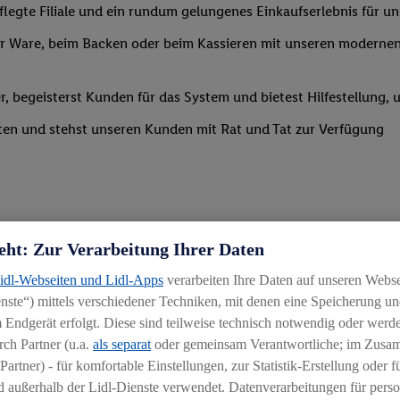
legte Filiale und ein rundum gelungenes Einkaufserlebnis für u
 Ware, beim Backen oder beim Kassieren mit unseren modernen 
r, begeisterst Kunden für das System und bietest Hilfestellung, 
ten und stehst unseren Kunden mit Rat und Tat zur Verfügung
eht: Zur Verarbeitung Ihrer Daten
Lidl-Webseiten und Lidl-Apps
verarbeiten Ihre Daten auf unseren Webs
uereinsteiger
ste“) mittels verschiedener Techniken, mit denen eine Speicherung und
 Endgerät erfolgt. Diese sind teilweise technisch notwendig oder werde
igkeit an wechselnde Aufgaben
ch Partner (u.a.
als separat
oder gemeinsam Verantwortliche; im Zus
chen
Partner) - für komfortable Einstellungen, zur Statistik-Erstellung oder fü
 außerhalb der Lidl-Dienste verwendet. Datenverarbeitungen für perso
hichtmodellen in Absprache mit der Führungskraft