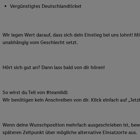
Ihnen personalisierte
Vergünstigtes Deutschlandticket
auch Ihre in einen Ha
Zudem erlauben Sie u
Technologie in den Lid
Wir legen Wert darauf, dass sich dein Einstieg bei uns lohnt! M
Sie verfügbar ist. Wenn
unabhängig vom Geschlecht setzt.
Adresse und einer Kun
werden diese Kennung 
Lidl-Diensten zu erfas
werden, die von Dritte
Hört sich gut an? Dann lass bald von dir hören!
können Ihre Einwilligu
Möglichkeit, Ihre Einw
(„consenthub“)
oder üb
So wirst du Teil von #teamlidl:
Marketing“ am unteren 
Wir benötigen kein Anschreiben von dir. Klick einfach auf „Jetz
finden Sie in den
Date
Durch einen Klick auf
Klick auf „Zustimmen“
Wenn deine Wunschposition mehrfach ausgeschrieben ist, bewir
sämtlicher genannten P
späteren Zeitpunkt über mögliche alternative Einsatzorte aus.
Ihre Einwilligung jede