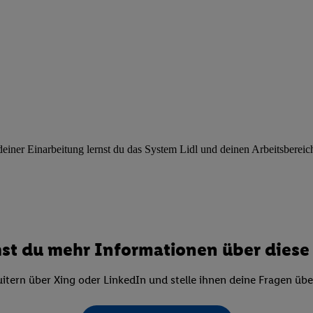
ngen
.
Die Impressen finden Sie hier.
Unter „Anpassen“ können Sie einz
r Partner zulassen; das gilt auch für die nachfolgend schlagwortart
hmen des Einsatzes des IAB TCF für Werbung und Erfolgsmessung:
cherheit, Verhinderung und Aufdeckung von Betrug und Fehlerbehebun
nd Inhalten, Abgleichung und Kombination von Daten aus unterschie
ner Endgeräte, Identifikation von Geräten anhand automatisch übermit
von Werbekampagnen durch TTD und Nutzung der Telekommunikations
les Marketing, sowie:
 Standortdaten. Erstellung von Profilen für personalisierte Werbung.
ner Einarbeitung lernst du das System Lidl und deinen Arbeitsbereich k
nformationen auf einem Endgerät. Entwicklung und Verbesserung der A
urch Statistiken oder Kombinationen von Daten aus verschiedenen Qu
 zur Auswahl von Werbeanzeigen. Messung der Werbeleistung. Verwend
alisierter Werbung.
er (Lieferanten)
st du mehr Informationen über diese 
itern über Xing oder LinkedIn und stelle ihnen deine Fragen üb