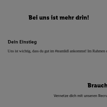
Datenschutzbestimmu
Verwendungszwecke ode
und Funktionen im Ra
Bei uns ist mehr drin!
Gewährleistung der Si
Anzeige von Werbung u
Verknüpfung verschiede
Messung des Erfolgs 
Technologie für digita
Dein Einstieg
Verwendung genauer
Uns ist wichtig, dass du gut im #teamlidl ankommst! Im Rahmen dei
oder Zugriff auf I
von Zielgruppen d
reduzierter Daten
zur Auswahl person
Liste der Partn
Brauch
Vernetze dich mit unseren Recru