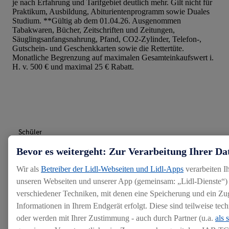
je nach Erfahrung und Tarifgebiet deutlich mehr. Gilt nicht für
Praktikum, Ausbildung, Abiturientenprogramm sowie Duales
Studium. **Gültig ab dem 01.04.26. Ausgenommen
Tabakwaren, Bücher, Zeitschriften und Zeitungen,
Säuglingsanfangsnahrung, Pfand, CO2-Zylinder, Telefon-,
Gutschein- und Geschenkkarten sowie die Rettertüte.
Monatliche Begrenzung auf maximalen Gesamteinkaufswert i.
H. v. 500 € und maximal 25 € Rabatt.
Schüler
Bevor es weitergeht: Zur Verarbeitung Ihrer Da
Studenten & Absolventen
Wir als
Betreiber der Lidl-Webseiten und Lidl-Apps
verarbeiten I
unseren Webseiten und unserer App (gemeinsam: „Lidl-Dienste“) 
verschiedener Techniken, mit denen eine Speicherung und ein Zug
Arbeiten bei Lidl
Informationen in Ihrem Endgerät erfolgt. Diese sind teilweise te
oder werden mit Ihrer Zustimmung - auch durch Partner (u.a.
als 