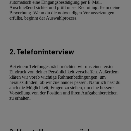
automatisch eine Eingangsbestätigung per E-Mail.
(nur für die Lidl-Dienste) widerrufen. Weitere Informationen finde
Anschließend sichtet und prüft unser Recruiting-Team deine
Bewerbung. Wenn du die notwendigen Voraussetzungen
den
Datenschutzbestimmungen von Utiq
.
erfüllst, beginnt der Auswahlprozess.
Durch einen Klick auf „Ablehnen“ können Sie nur den Einsatz n
Techniken zulassen. Durch einen Klick auf „Zustimmen“ stimmen 
Verarbeitungen zu sämtlichen vorgenannten Zwecken unter Einbi
genannten Partner zu. Weitere Informationen, auch zur Speicherd
und zu Ihrem Recht, Ihre Einwilligung jederzeit mit Wirkung für 
2. Telefoninterview
widerrufen, finden Sie in unseren
Datenschutzbestimmungen
.
Die
Sie hier.
Unter „Anpassen“ können Sie einzelne Verwendungszwe
Bei einem Telefongespräch möchten wir uns einen ersten
zulassen; das gilt auch für die nachfolgend schlagwortartig bena
Eindruck von deiner Persönlichkeit verschaffen. Außerdem
Funktionen im Rahmen des Einsatzes des IAB TCF für Werbung
klären wir vorab wichtige Rahmenbedingungen, um
herauszufinden, ob wir zueinander passen. Natürlich hast du
Erfolgsmessung:
auch die Möglichkeit, Fragen zu stellen, um eine bessere
Gewährleistung der Sicherheit, Verhinderung und Aufdeckung v
Vorstellung von der Position und ihren Aufgabenbereichen
Fehlerbehebung, Bereitstellung und Anzeige von Werbung und In
zu erhalten.
Abgleichung und Kombination von Daten aus unterschiedlichen 
Verknüpfung verschiedener Endgeräte, Identifikation von Geräte
automatisch übermittelter Informationen, Messung des Erfolgs vo
Werbekampagnen durch TTD und Nutzung der Telekommunikatio