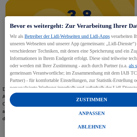
Bevor es weitergeht: Zur Verarbeitung Ihrer Da
Wir als
Betreiber der Lidl-Webseiten und Lidl-Apps
verarbeiten I
unseren Webseiten und unserer App (gemeinsam: „Lidl-Dienste“) 
verschiedener Techniken, mit denen eine Speicherung und ein Zug
Informationen in Ihrem Endgerät erfolgt. Diese sind teilweise te
oder werden mit Ihrer Zustimmung - auch durch Partner (u.a.
als 
gemeinsam Verantwortliche; im Zusammenhang mit dem IAB TC
Partner) - für komfortable Einstellungen, zur Statistik-Erstellung o
personalisierte Werbung innerhalb und außerhalb der Lidl-Dienst
Die Bewertungen von aktuellen und ehemaligen Mitarbeitern,
Datenverarbeitungen für personalisierte Werbung werden durchge
Azubis und externen Bewerbern haben uns zu einer Top
ZUSTIMMEN
Werbung auszusteuern und um Dritten die Ausspielung von Werb
Company gemacht. Wir freuen uns über unseren guten Score
Lidl-Dienste über die Ihnen und Ihren Haushaltsangehörigen zug
auf dem Arbeitgeber-Bewertungsportal kununu.Hier geht's zu
ANPASSEN
Endgeräte zu ermöglichen. Sofern Sie Teilnehmer des Lidl Plus-
den Bewertungen
werden für diese Zwecke auch Daten aus Ihrem Filial-Kaufverhalte
ABLEHNEN
Zudem werden einem der o.g. Partner Daten über Ihr Kaufverhalte