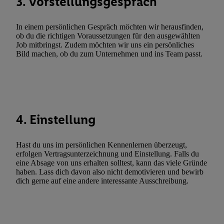
3. Vorstellungsgespräch
Utiq-Technologie für digitales Marketing, sowie:
Verwendung genauer Standortdaten. Erstellung von Profilen für 
In einem persönlichen Gespräch möchten wir herausfinden,
Werbung. Speichern von oder Zugriff auf Informationen auf ei
ob du die richtigen Voraussetzungen für den ausgewählten
Entwicklung und Verbesserung der Angebote. Analyse von Zie
Job mitbringst. Zudem möchten wir uns ein persönliches
Bild machen, ob du zum Unternehmen und ins Team passt.
Statistiken oder Kombinationen von Daten aus verschiedenen Q
Verwendung reduzierter Daten zur Auswahl von Werbeanzeige
Werbeleistung. Verwendung von Profilen zur Auswahl personali
Werbung.
Liste der Partner (Lieferanten)
4. Einstellung
Hast du uns im persönlichen Kennenlernen überzeugt,
erfolgen Vertragsunterzeichnung und Einstellung. Falls du
eine Absage von uns erhalten solltest, kann das viele Gründe
haben. Lass dich davon also nicht demotivieren und bewirb
dich gerne auf eine andere interessante Ausschreibung.