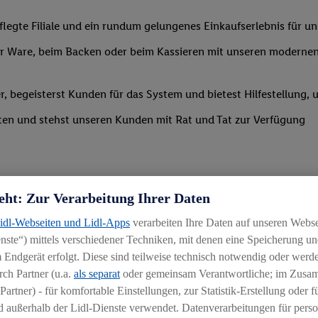
legte Filiale und ein rundum gelungenes Einkaufserlebnis für u
 Ware, beim Backen oder beim Kassieren mit unseren modernen 
r, begeisterst Kunden für das System und bietest Hilfestellung, 
ten und stehst unseren Kunden mit Rat und Tat zur Verfügung
eht: Zur Verarbeitung Ihrer Daten
Lidl-Webseiten und Lidl-Apps
verarbeiten Ihre Daten auf unseren Webs
ste“) mittels verschiedener Techniken, mit denen eine Speicherung und
uereinsteiger
 Endgerät erfolgt. Diese sind teilweise technisch notwendig oder werde
ch Partner (u.a.
als separat
oder gemeinsam Verantwortliche; im Zus
igkeit an wechselnde Aufgaben
Partner) - für komfortable Einstellungen, zur Statistik-Erstellung oder fü
chen
 außerhalb der Lidl-Dienste verwendet. Datenverarbeitungen für perso