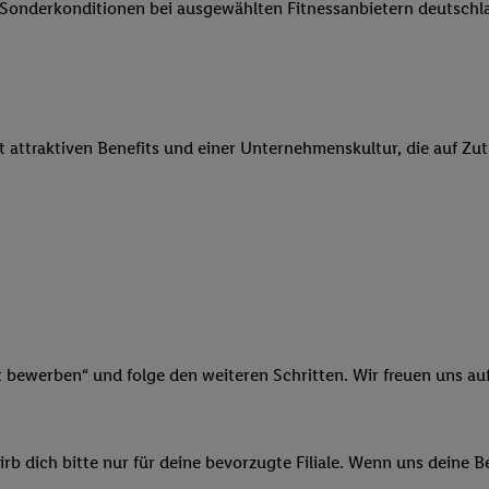
e Sonderkonditionen bei ausgewählten Fitnessanbietern deutsch
 Werbung auszuspielen. Hierzu wird von uns und einem der anderen obe
shwert umgewandelte E-Mail-Adresse in gemeinsamer Verantwortlichkeit
ns, der Utiq SA/NV („Utiq“) und Ihrem
Telekommunikationsnetzbetreib
l-Diensten einzusetzen. Utiq prüft zunächst anhand Ihrer IP-Adresse, o
 das der Fall ist, gibt Utiq Ihre IP-Adresse an Ihren Netzbetreiber weit
it attraktiven Benefits und einer Unternehmenskultur, die auf Zu
denkonto-Referenz, wie z.B. Ihrer Mobilfunknummer, eine Kennung für 
verwenden, um Sie wiederzuerkennen und Erkenntnisse über Ihr Nutz
sen. Insbesondere können Sie mittels dieser Technologie auch auf Dien
n betrieben werden, damit wir Ihnen dort personalisierte Werbung auss
ng speziell zur Nutzung der Utiq-Technologie - zusätzlich zur weiter un
illigung generell zu widerrufen - jederzeit auch über
das Datenschutzpo
er „Anpassen“/„Nutzung der Telekommunikations-basierten Utiq-Techno
Ende dieser Einwilligung (nur für die Lidl-Dienste) widerrufen. Weite
nschutzbestimmungen von Utiq
.
t bewerben“ und folge den weiteren Schritten. Wir freuen uns auf
 „Ablehnen“ können Sie nur den Einsatz notwendiger Techniken zulas
 stimmen Sie allen Verarbeitungen zu sämtlichen vorgenannten Zweck
artner zu. Weitere Informationen, auch zur Speicherdauer der Daten u
b dich bitte nur für deine bevorzugte Filiale. Wenn uns deine 
rzeit mit Wirkung für die Zukunft zu widerrufen, finden Sie in unseren