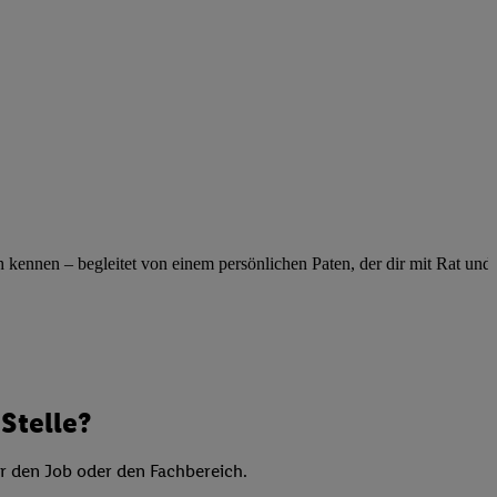
elne
ig benannten Zwecke
g, Bereitstellung und
dlichen Quellen,
telter Informationen,
-basierten Utiq-
 Speichern von
ngebote. Analyse
ennen – begleitet von einem persönlichen Paten, der dir mit Rat und Ta
ellen. Verwendung
ung von Profilen
Stelle?
er den Job oder den Fachbereich.