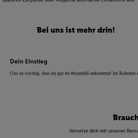
Datenschutzbestimmu
Verwendungszwecke ode
und Funktionen im Ra
Gewährleistung der Si
Bei uns ist mehr drin!
Anzeige von Werbung u
Verknüpfung verschiede
Messung des Erfolgs 
Technologie für digita
Dein Einstieg
Verwendung genauer
oder Zugriff auf I
Uns ist wichtig, dass du gut im #teamlidl ankommst! Im Rahmen dei
von Zielgruppen d
reduzierter Daten
zur Auswahl person
Liste der Partn
Brauch
Vernetze dich mit unseren Recru