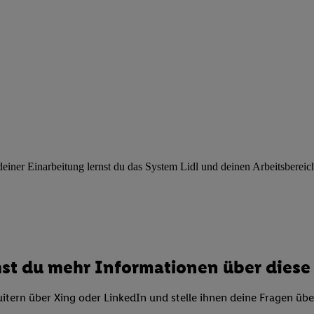
ngen
.
Die Impressen finden Sie hier.
Unter „Anpassen“ können Sie einz
r Partner zulassen; das gilt auch für die nachfolgend schlagwortart
hmen des Einsatzes des IAB TCF für Werbung und Erfolgsmessung:
cherheit, Verhinderung und Aufdeckung von Betrug und Fehlerbehebun
nd Inhalten, Abgleichung und Kombination von Daten aus unterschie
ner Endgeräte, Identifikation von Geräten anhand automatisch übermit
von Werbekampagnen durch TTD und Nutzung der Telekommunikations
les Marketing, sowie:
 Standortdaten. Erstellung von Profilen für personalisierte Werbung.
nformationen auf einem Endgerät. Entwicklung und Verbesserung der A
ner Einarbeitung lernst du das System Lidl und deinen Arbeitsbereich k
urch Statistiken oder Kombinationen von Daten aus verschiedenen Qu
 zur Auswahl von Werbeanzeigen. Messung der Werbeleistung. Verwend
alisierter Werbung.
er (Lieferanten)
st du mehr Informationen über diese 
itern über Xing oder LinkedIn und stelle ihnen deine Fragen üb