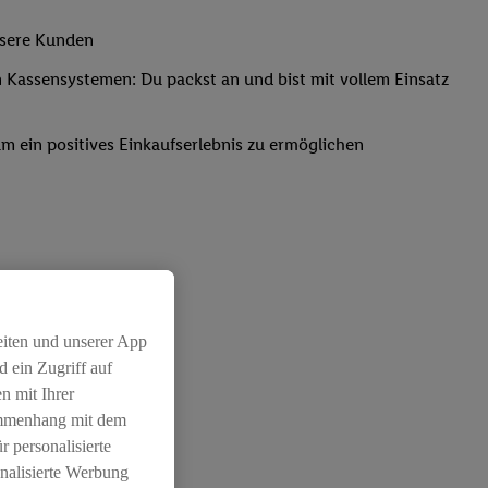
nsere Kunden
Kassensystemen: Du packst an und bist mit vollem Einsatz
um ein positives Einkaufserlebnis zu ermöglichen
eiten und unserer App
 ein Zugriff auf
n mit Ihrer
ammenhang mit dem
r personalisierte
nalisierte Werbung