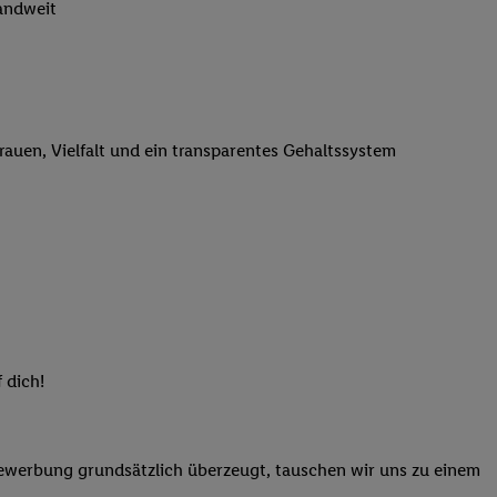
landweit
n genannten Partner
 verarbeitet.
er
, die Utiq-
b die Technologie für
er, der anhand der IP-
trauen, Vielfalt und ein transparentes Gehaltssystem
Utiq erstellt. Wir
ungsverhalten in den
sten wiedererkannt
pielen können. Sie
ten erläuterten
rtal von Utiq
logie für digitales
re Informationen
 dich!
sen. Durch einen
en unter Einbindung
nd zu Ihrem Recht,
Bewerbung grundsätzlich überzeugt, tauschen wir uns zu einem