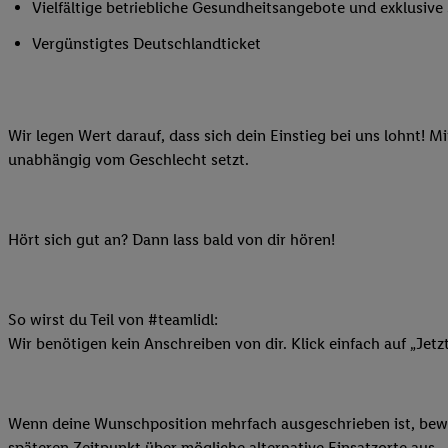
Vielfältige betriebliche Gesundheitsangebote und exklusiv
Ihnen personalisierte
auch Ihre in einen Ha
Vergünstigtes Deutschlandticket
Zudem erlauben Sie u
Technologie in den Lid
Sie verfügbar ist. Wenn
Wir legen Wert darauf, dass sich dein Einstieg bei uns lohnt! M
Adresse und einer Kun
unabhängig vom Geschlecht setzt.
werden diese Kennung 
Lidl-Diensten zu erfas
werden, die von Dritte
können Ihre Einwilligu
Hört sich gut an? Dann lass bald von dir hören!
Möglichkeit, Ihre Einw
(„consenthub“)
oder üb
Marketing“ am unteren 
So wirst du Teil von #teamlidl:
finden Sie in den
Date
Wir benötigen kein Anschreiben von dir. Klick einfach auf „Jetz
Durch einen Klick auf
Klick auf „Zustimmen“
sämtlicher genannten P
Wenn deine Wunschposition mehrfach ausgeschrieben ist, bewir
Ihre Einwilligung jede
späteren Zeitpunkt über mögliche alternative Einsatzorte aus.