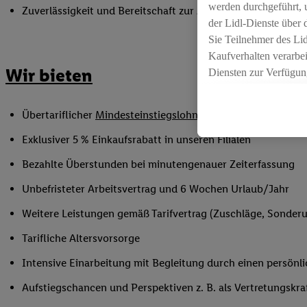
werden durchgeführt, 
Zuverlässigkeit und Bereitschaft zur Arbeit in flexiblen Sc
der Lidl-Dienste über
Sie Teilnehmer des Li
Kaufverhalten verarbei
Wir bieten
Diensten zur Verfügung
seiner Auftraggeber m
Die Erstellung persona
Übertariflicher
Mindesteinstiegslohn
sowie Urlaubs- und W
angereicherten Profil
Ihr Kaufverhalten in d
Exklusiver 5 % Einkaufsrabatt in unseren Filialen
sowie Ihre genauen St
Bezahlte Überstunden bei minutengenauer Zeiterfassung
Speichern von und/ od
(sogenannten Segment
Unbefristeter Arbeitsvertrag und 6 Wochen Urlaub/Jahr
zur Leistungs-/ Erfol
Weitere Leistungen gemäß Tarifvertrag (Zuschläge, Sonderur
zur technischen Siche
Sofern Sie hier Ihre Z
Tarifliche Altersvorsorge
bestehendes Lidl Plus
Intensive Einarbeitung mit Begleitung durch einen persönl
in gemeinsamer Verant
spezielle Online-Kennu
Aufstiegschancen und Perspektiven z. B. als Vertretungskra
beschriebene Utiq-Ken