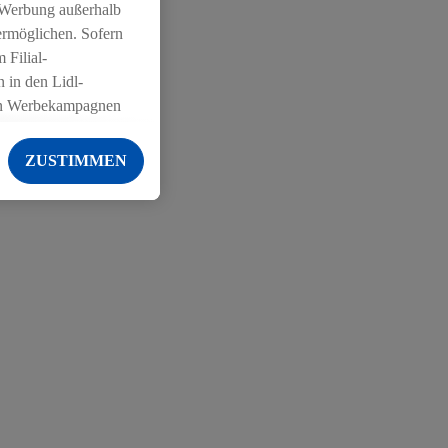
 Werbung außerhalb
ermöglichen. Sofern
 Filial-
 in den Lidl-
on Werbekampagnen
 anderen Diensten
ZUSTIMMEN
ng der Lidl-Dienste,
er Geschlecht -
g einschließlich dem
von Zielgruppen
erarbeitungen auch
on Angeboten sowie
ich in Ihr
ail-Adresse von uns
 um daraus eine
 sogleich
zu erkennen und