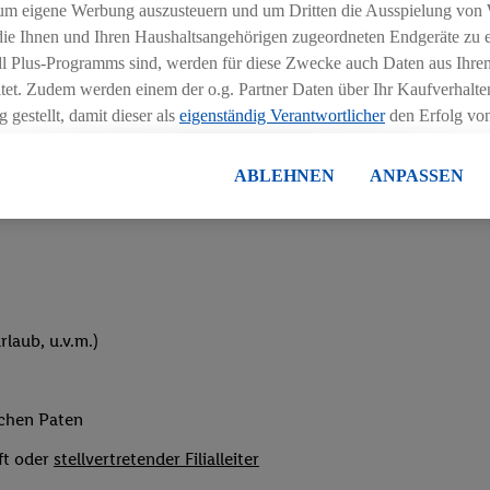
um eigene Werbung auszusteuern und um Dritten die Ausspielung von
hichtmodellen in Absprache mit der Führungskraft
 die Ihnen und Ihren Haushaltsangehörigen zugeordneten Endgeräte zu 
dl Plus-Programms sind, werden für diese Zwecke auch Daten aus Ihrem
tet. Zudem werden einem der o.g. Partner Daten über Ihr Kaufverhalten
 gestellt, damit dieser als
eigenständig Verantwortlicher
den Erfolg v
essen kann.
lisierter Werbung basiert auf der Generierung von auch mit Daten von
ABLEHNEN
ANPASSEN
eihnachtsgeld
en. Dies umfasst die Zusammenführung von Daten (z.B. über Ihre Nutzu
en Lidl-Diensten, Informationen aus Ihrem Kundenkonto - z.B. Alter od
andortdaten) auch über verschiedene Endgeräte und Lidl-Dienste hinwe
er dem Zugriff auf Informationen auf Ihren Endgeräten zur Erstellung 
en). Im Zusammenhang mit dem Ausspielen dieser Werbung erfolgen V
gsmessung der Werbung, zur Zielgruppenforschung, zur Entwicklung v
laub, u.v.m.)
rung und Optimierung dieser Werbeausspielungen.
ustimmung dazu erteilen und danach ein Lidl Plus-Konto erstellen bzw. s
-Konto einloggen, kann darüber hinaus auch Ihre dort angegebene E-M
ichen Paten
wortlichkeit mit einem der oben genannten Partner verwendet werden,
ng zu erstellen (die sogenannte EUID), die wir sodann ähnlich wie die
ft oder
stellvertretender Filialleiter
nung verwenden können, um Sie in von Dritten betriebenen Diensten 