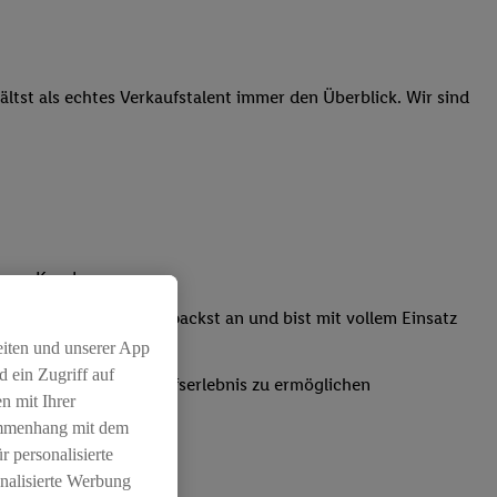
tst als echtes Verkaufstalent immer den Überblick. Wir sind
nsere Kunden
Kassensystemen: Du packst an und bist mit vollem Einsatz
eiten und unserer App
 ein Zugriff auf
um ein positives Einkaufserlebnis zu ermöglichen
n mit Ihrer
ammenhang mit dem
r personalisierte
nalisierte Werbung