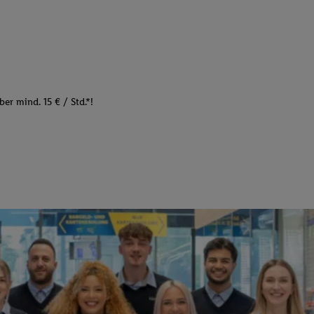
er mind. 15 € / Std.*!