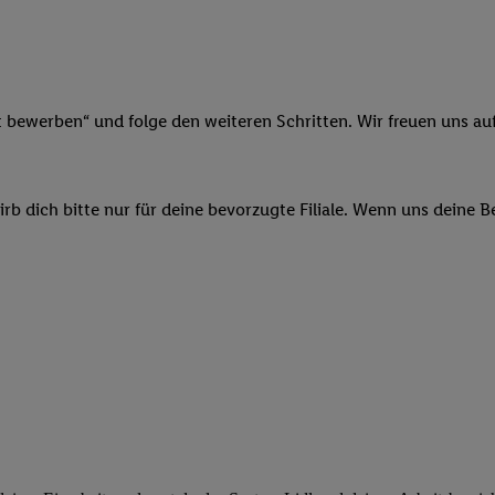
ngen
.
Die Impressen finden Sie hier.
Unter „Anpassen“ können Sie einz
r Partner zulassen; das gilt auch für die nachfolgend schlagwortart
hmen des Einsatzes des IAB TCF für Werbung und Erfolgsmessung:
cherheit, Verhinderung und Aufdeckung von Betrug und Fehlerbehebun
nd Inhalten, Abgleichung und Kombination von Daten aus unterschie
t bewerben“ und folge den weiteren Schritten. Wir freuen uns auf
ner Endgeräte, Identifikation von Geräten anhand automatisch übermit
von Werbekampagnen durch TTD und Nutzung der Telekommunikations
les Marketing, sowie:
b dich bitte nur für deine bevorzugte Filiale. Wenn uns deine 
 Standortdaten. Erstellung von Profilen für personalisierte Werbung.
nformationen auf einem Endgerät. Entwicklung und Verbesserung der A
urch Statistiken oder Kombinationen von Daten aus verschiedenen Qu
 zur Auswahl von Werbeanzeigen. Messung der Werbeleistung. Verwend
alisierter Werbung.
er (Lieferanten)