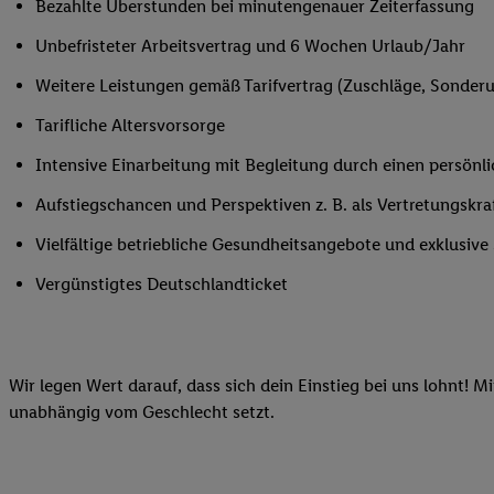
Bezahlte Überstunden bei minutengenauer Zeiterfassung
Ihnen personalisierte
Unbefristeter Arbeitsvertrag und 6 Wochen Urlaub/Jahr
auch Ihre in einen Ha
Zudem erlauben Sie u
Weitere Leistungen gemäß Tarifvertrag (Zuschläge, Sonderur
Technologie in den Lid
Tarifliche Altersvorsorge
Sie verfügbar ist. Wenn
Adresse und einer Kun
Intensive Einarbeitung mit Begleitung durch einen persönl
werden diese Kennung 
Aufstiegschancen und Perspektiven z. B. als Vertretungskra
Lidl-Diensten zu erfas
werden, die von Dritte
Vielfältige betriebliche Gesundheitsangebote und exklusiv
können Ihre Einwilligu
Vergünstigtes Deutschlandticket
Möglichkeit, Ihre Einw
(„consenthub“)
oder üb
Marketing“ am unteren 
finden Sie in den
Date
Wir legen Wert darauf, dass sich dein Einstieg bei uns lohnt! M
Durch einen Klick auf
unabhängig vom Geschlecht setzt.
Klick auf „Zustimmen“
sämtlicher genannten P
Ihre Einwilligung jede