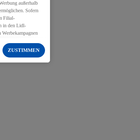
 Werbung außerhalb
ermöglichen. Sofern
 Filial-
 in den Lidl-
on Werbekampagnen
 anderen Diensten
ZUSTIMMEN
ng der Lidl-Dienste,
er Geschlecht -
g einschließlich dem
von Zielgruppen
erarbeitungen auch
on Angeboten sowie
ich in Ihr
ail-Adresse von uns
 um daraus eine
 sogleich
zu erkennen und