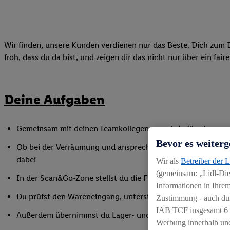
Wir finden, unsere Kunden verdienen nur das Beste. Dich zum B
froh, dass du da bist, und zeigen dir das nicht nur über ein fai
Deine Aufgaben
Gemeinsam mit deinen Teamkollegen sorgst du für eine gepf
Bevor es weiterg
Ob bei der Verräumung und ansprechender Präsentation der
dabei
Wir als
Betreiber der 
(gemeinsam: „Lidl-Dien
In der Scan&Go-Zone stellst du die Funktionsfähigkeit siche
Informationen in Ihrem
Du prüfst den Wareneingang, unterstützt bei Inventurarbei
Zustimmung - auch dur
IAB TCF insgesamt
6
Außerdem übernimmst du Lager- und Reinigungsarbeiten
Werbung innerhalb und