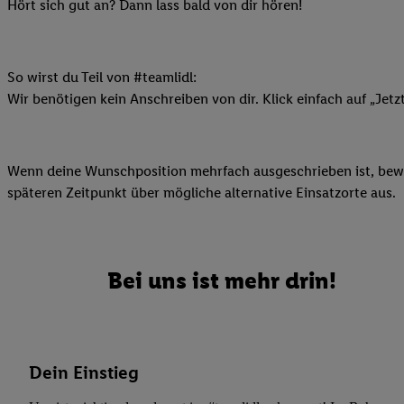
Datenschutzbestimmu
Hört sich gut an? Dann lass bald von dir hören!
Verwendungszwecke ode
und Funktionen im Ra
Gewährleistung der Si
So wirst du Teil von #teamlidl:
Anzeige von Werbung u
Wir benötigen kein Anschreiben von dir. Klick einfach auf „Jetz
Verknüpfung verschiede
Messung des Erfolgs 
Technologie für digita
Wenn deine Wunschposition mehrfach ausgeschrieben ist, bewir
Verwendung genauer
späteren Zeitpunkt über mögliche alternative Einsatzorte aus.
oder Zugriff auf I
von Zielgruppen d
reduzierter Daten
zur Auswahl person
Bei uns ist mehr drin!
Liste der Partn
Dein Einstieg