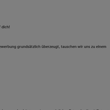
elne
ig benannten Zwecke
g, Bereitstellung und
dlichen Quellen,
 dich!
telter Informationen,
-basierten Utiq-
Bewerbung grundsätzlich überzeugt, tauschen wir uns zu einem
 Speichern von
ngebote. Analyse
ellen. Verwendung
ung von Profilen