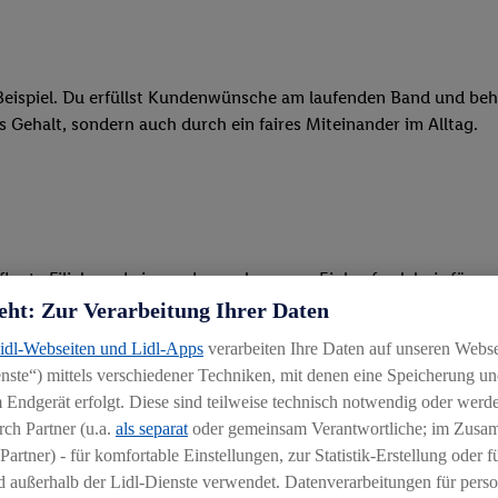
eispiel. Du erfüllst Kundenwünsche am laufenden Band und behäl
res Gehalt, sondern auch durch ein faires Miteinander im Alltag.
legte Filiale und ein rundum gelungenes Einkaufserlebnis für u
eht: Zur Verarbeitung Ihrer Daten
 Ware, beim Backen oder beim Kassieren mit unseren modernen 
Lidl-Webseiten und Lidl-Apps
verarbeiten Ihre Daten auf unseren Webs
ste“) mittels verschiedener Techniken, mit denen eine Speicherung und
r, begeisterst Kunden für das System und bietest Hilfestellung, 
 Endgerät erfolgt. Diese sind teilweise technisch notwendig oder werde
ten und stehst unseren Kunden mit Rat und Tat zur Verfügung
ch Partner (u.a.
als separat
oder gemeinsam Verantwortliche; im Zus
Partner) - für komfortable Einstellungen, zur Statistik-Erstellung oder fü
 außerhalb der Lidl-Dienste verwendet. Datenverarbeitungen für perso