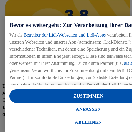
Bevor es weitergeht: Zur Verarbeitung Ihrer Da
Wir als
Betreiber der Lidl-Webseiten und Lidl-Apps
verarbeiten I
unseren Webseiten und unserer App (gemeinsam: „Lidl-Dienste“) 
verschiedener Techniken, mit denen eine Speicherung und ein Zug
Informationen in Ihrem Endgerät erfolgt. Diese sind teilweise te
oder werden mit Ihrer Zustimmung - auch durch Partner (u.a.
als 
gemeinsam Verantwortliche; im Zusammenhang mit dem IAB TC
Partner) - für komfortable Einstellungen, zur Statistik-Erstellung o
personalisierte Werbung innerhalb und außerhalb der Lidl-Dienst
Die Bewertungen von aktuellen und ehemaligen Mitarbeitern,
Datenverarbeitungen für personalisierte Werbung werden durchge
Azubis und externen Bewerbern haben uns zu einer Top
ZUSTIMMEN
Werbung auszusteuern und um Dritten die Ausspielung von Werb
Company gemacht. Wir freuen uns über unseren guten Score
Lidl-Dienste über die Ihnen und Ihren Haushaltsangehörigen zug
auf dem Arbeitgeber-Bewertungsportal kununu.Hier geht's zu
ANPASSEN
Endgeräte zu ermöglichen. Sofern Sie Teilnehmer des Lidl Plus-
den Bewertungen
werden für diese Zwecke auch Daten aus Ihrem Filial-Kaufverhalte
ABLEHNEN
Zudem werden einem der o.g. Partner Daten über Ihr Kaufverhalte