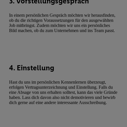
3. Vorstellungsgespräch
Utiq-Technologie für digitales Marketing, sowie:
Verwendung genauer Standortdaten. Erstellung von Profilen für 
In einem persönlichen Gespräch möchten wir herausfinden,
Werbung. Speichern von oder Zugriff auf Informationen auf ei
ob du die richtigen Voraussetzungen für den ausgewählten
Entwicklung und Verbesserung der Angebote. Analyse von Zie
Job mitbringst. Zudem möchten wir uns ein persönliches
Bild machen, ob du zum Unternehmen und ins Team passt.
Statistiken oder Kombinationen von Daten aus verschiedenen Q
Verwendung reduzierter Daten zur Auswahl von Werbeanzeige
Werbeleistung. Verwendung von Profilen zur Auswahl personali
Werbung.
Liste der Partner (Lieferanten)
4. Einstellung
Hast du uns im persönlichen Kennenlernen überzeugt,
erfolgen Vertragsunterzeichnung und Einstellung. Falls du
eine Absage von uns erhalten solltest, kann das viele Gründe
haben. Lass dich davon also nicht demotivieren und bewirb
dich gerne auf eine andere interessante Ausschreibung.