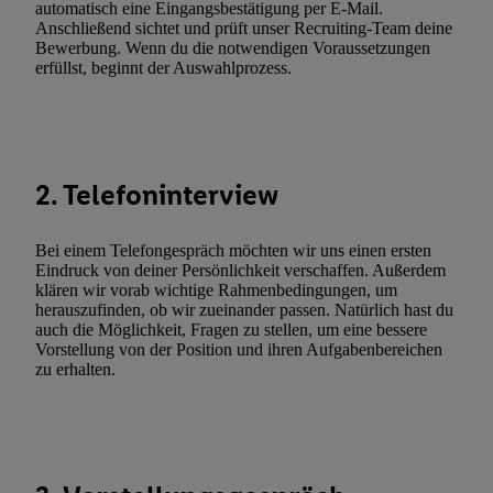
automatisch eine Eingangsbestätigung per E-Mail.
(nur für die Lidl-Dienste) widerrufen. Weitere Informationen finde
Anschließend sichtet und prüft unser Recruiting-Team deine
Bewerbung. Wenn du die notwendigen Voraussetzungen
den
Datenschutzbestimmungen von Utiq
.
erfüllst, beginnt der Auswahlprozess.
Durch einen Klick auf „Ablehnen“ können Sie nur den Einsatz n
Techniken zulassen. Durch einen Klick auf „Zustimmen“ stimmen 
Verarbeitungen zu sämtlichen vorgenannten Zwecken unter Einbi
genannten Partner zu. Weitere Informationen, auch zur Speicherd
und zu Ihrem Recht, Ihre Einwilligung jederzeit mit Wirkung für 
2. Telefoninterview
widerrufen, finden Sie in unseren
Datenschutzbestimmungen
.
Die
Sie hier.
Unter „Anpassen“ können Sie einzelne Verwendungszwe
Bei einem Telefongespräch möchten wir uns einen ersten
zulassen; das gilt auch für die nachfolgend schlagwortartig bena
Eindruck von deiner Persönlichkeit verschaffen. Außerdem
Funktionen im Rahmen des Einsatzes des IAB TCF für Werbung
klären wir vorab wichtige Rahmenbedingungen, um
herauszufinden, ob wir zueinander passen. Natürlich hast du
Erfolgsmessung:
auch die Möglichkeit, Fragen zu stellen, um eine bessere
Gewährleistung der Sicherheit, Verhinderung und Aufdeckung v
Vorstellung von der Position und ihren Aufgabenbereichen
Fehlerbehebung, Bereitstellung und Anzeige von Werbung und In
zu erhalten.
Abgleichung und Kombination von Daten aus unterschiedlichen 
Verknüpfung verschiedener Endgeräte, Identifikation von Geräte
automatisch übermittelter Informationen, Messung des Erfolgs vo
Werbekampagnen durch TTD und Nutzung der Telekommunikatio