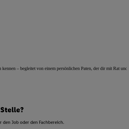
elne
ig benannten Zwecke
g, Bereitstellung und
dlichen Quellen,
telter Informationen,
-basierten Utiq-
 Speichern von
ngebote. Analyse
ennen – begleitet von einem persönlichen Paten, der dir mit Rat und Ta
ellen. Verwendung
ung von Profilen
Stelle?
er den Job oder den Fachbereich.