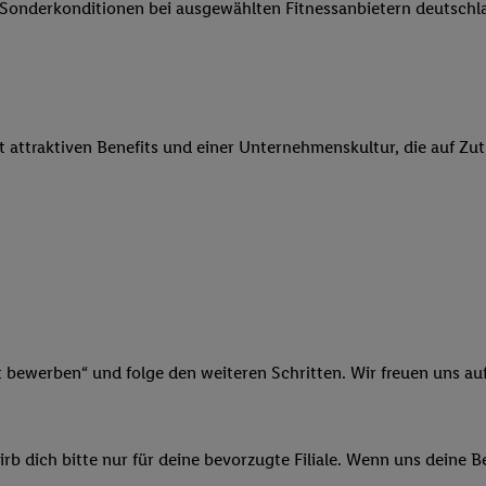
e Sonderkonditionen bei ausgewählten Fitnessanbietern deutsch
 Werbung auszuspielen. Hierzu wird von uns und einem der anderen obe
shwert umgewandelte E-Mail-Adresse in gemeinsamer Verantwortlichkeit
ns, der Utiq SA/NV („Utiq“) und Ihrem
Telekommunikationsnetzbetreib
l-Diensten einzusetzen. Utiq prüft zunächst anhand Ihrer IP-Adresse, o
 das der Fall ist, gibt Utiq Ihre IP-Adresse an Ihren Netzbetreiber weit
it attraktiven Benefits und einer Unternehmenskultur, die auf Zu
denkonto-Referenz, wie z.B. Ihrer Mobilfunknummer, eine Kennung für 
verwenden, um Sie wiederzuerkennen und Erkenntnisse über Ihr Nutz
sen. Insbesondere können Sie mittels dieser Technologie auch auf Dien
n betrieben werden, damit wir Ihnen dort personalisierte Werbung auss
ng speziell zur Nutzung der Utiq-Technologie - zusätzlich zur weiter un
illigung generell zu widerrufen - jederzeit auch über
das Datenschutzpo
er „Anpassen“/„Nutzung der Telekommunikations-basierten Utiq-Techno
Ende dieser Einwilligung (nur für die Lidl-Dienste) widerrufen. Weite
nschutzbestimmungen von Utiq
.
t bewerben“ und folge den weiteren Schritten. Wir freuen uns auf
 „Ablehnen“ können Sie nur den Einsatz notwendiger Techniken zulas
 stimmen Sie allen Verarbeitungen zu sämtlichen vorgenannten Zweck
artner zu. Weitere Informationen, auch zur Speicherdauer der Daten u
b dich bitte nur für deine bevorzugte Filiale. Wenn uns deine 
rzeit mit Wirkung für die Zukunft zu widerrufen, finden Sie in unseren