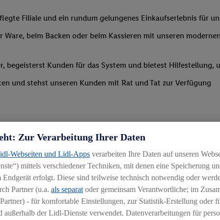
legte Filiale und ein rundum gelungenes Einkaufserlebnis für u
 Ware, beim Backen oder beim Kassieren mit unseren modernen 
r, begeisterst Kunden für das System und bietest Hilfestellung, 
ten und stehst unseren Kunden mit Rat und Tat zur Verfügung
eht: Zur Verarbeitung Ihrer Daten
Lidl-Webseiten und Lidl-Apps
verarbeiten Ihre Daten auf unseren Webs
ste“) mittels verschiedener Techniken, mit denen eine Speicherung und
uereinsteiger
 Endgerät erfolgt. Diese sind teilweise technisch notwendig oder werde
ch Partner (u.a.
als separat
oder gemeinsam Verantwortliche; im Zus
igkeit an wechselnde Aufgaben
Partner) - für komfortable Einstellungen, zur Statistik-Erstellung oder fü
chen
 außerhalb der Lidl-Dienste verwendet. Datenverarbeitungen für perso