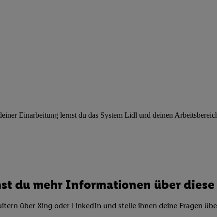
ngen
.
Die Impressen finden Sie hier.
Unter „Anpassen“ können Sie einz
r Partner zulassen; das gilt auch für die nachfolgend schlagwortart
hmen des Einsatzes des IAB TCF für Werbung und Erfolgsmessung:
cherheit, Verhinderung und Aufdeckung von Betrug und Fehlerbehebun
nd Inhalten, Abgleichung und Kombination von Daten aus unterschie
ner Endgeräte, Identifikation von Geräten anhand automatisch übermit
von Werbekampagnen durch TTD und Nutzung der Telekommunikations
les Marketing, sowie:
 Standortdaten. Erstellung von Profilen für personalisierte Werbung.
nformationen auf einem Endgerät. Entwicklung und Verbesserung der A
ner Einarbeitung lernst du das System Lidl und deinen Arbeitsbereich k
urch Statistiken oder Kombinationen von Daten aus verschiedenen Qu
 zur Auswahl von Werbeanzeigen. Messung der Werbeleistung. Verwend
alisierter Werbung.
er (Lieferanten)
st du mehr Informationen über diese 
itern über Xing oder LinkedIn und stelle ihnen deine Fragen üb