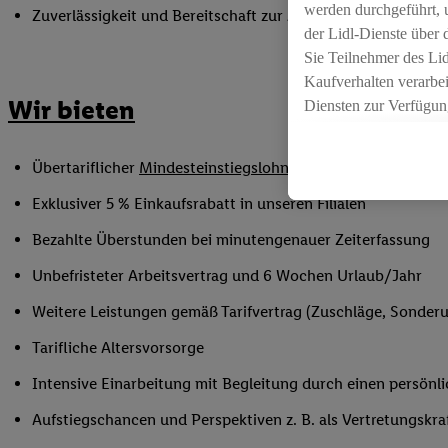
werden durchgeführt, 
Zuverlässigkeit und Bereitschaft zur Arbeit in flexiblen Sc
der Lidl-Dienste über
Sie Teilnehmer des Li
Kaufverhalten verarbei
Wir bieten
Diensten zur Verfügung
seiner Auftraggeber m
Die Erstellung persona
Übertariflicher
Mindesteinstiegslohn
sowie Urlaubs- und W
angereicherten Profil
Ihr Kaufverhalten in d
Exklusiver 5 % Einkaufsrabatt in unseren Filialen
sowie Ihre genauen St
Bezahlte Überstunden bei minutengenauer Zeiterfassung
Speichern von und/ od
(sogenannten Segment
Unbefristeter Arbeitsvertrag und 6 Wochen Urlaub/Jahr
zur Leistungs-/ Erfol
Weitere Leistungen gemäß Tarifvertrag (Zuschläge, Sonderur
zur technischen Siche
Sofern Sie hier Ihre Z
Tarifliche Altersvorsorge
bestehendes Lidl Plus
Intensive Einarbeitung mit Begleitung durch einen persönl
in gemeinsamer Verant
spezielle Online-Kennu
Aufstiegschancen und Perspektiven z. B. als Vertretungskra
beschriebene Utiq-Ken