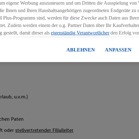
um eigene Werbung auszusteuern und um Dritten die Ausspielung von
hichtmodellen in Absprache mit der Führungskraft
 die Ihnen und Ihren Haushaltsangehörigen zugeordneten Endgeräte zu 
dl Plus-Programms sind, werden für diese Zwecke auch Daten aus Ihrem
tet. Zudem werden einem der o.g. Partner Daten über Ihr Kaufverhalten
 gestellt, damit dieser als
eigenständig Verantwortlicher
den Erfolg v
essen kann.
lisierter Werbung basiert auf der Generierung von auch mit Daten von
ABLEHNEN
ANPASSEN
eihnachtsgeld
en. Dies umfasst die Zusammenführung von Daten (z.B. über Ihre Nutzu
en Lidl-Diensten, Informationen aus Ihrem Kundenkonto - z.B. Alter od
andortdaten) auch über verschiedene Endgeräte und Lidl-Dienste hinwe
er dem Zugriff auf Informationen auf Ihren Endgeräten zur Erstellung 
en). Im Zusammenhang mit dem Ausspielen dieser Werbung erfolgen V
gsmessung der Werbung, zur Zielgruppenforschung, zur Entwicklung v
laub, u.v.m.)
rung und Optimierung dieser Werbeausspielungen.
ustimmung dazu erteilen und danach ein Lidl Plus-Konto erstellen bzw. s
-Konto einloggen, kann darüber hinaus auch Ihre dort angegebene E-M
ichen Paten
wortlichkeit mit einem der oben genannten Partner verwendet werden,
ng zu erstellen (die sogenannte EUID), die wir sodann ähnlich wie die
ft oder
stellvertretender Filialleiter
nung verwenden können, um Sie in von Dritten betriebenen Diensten 