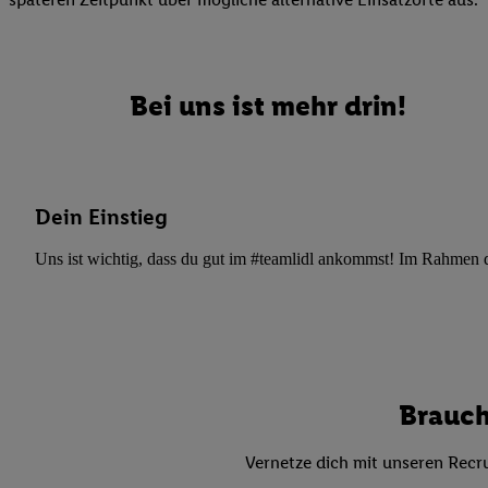
Datenschutzbestimmu
Verwendungszwecke ode
und Funktionen im Ra
Gewährleistung der Si
Bei uns ist mehr drin!
Anzeige von Werbung u
Verknüpfung verschiede
Messung des Erfolgs 
Technologie für digita
Dein Einstieg
Verwendung genauer
oder Zugriff auf I
Uns ist wichtig, dass du gut im #teamlidl ankommst! Im Rahmen dei
von Zielgruppen d
reduzierter Daten
zur Auswahl person
Liste der Partn
Brauch
Vernetze dich mit unseren Recru