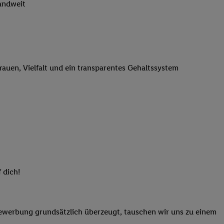
landweit
n genannten Partner
 verarbeitet.
er
, die Utiq-
b die Technologie für
er, der anhand der IP-
trauen, Vielfalt und ein transparentes Gehaltssystem
Utiq erstellt. Wir
ungsverhalten in den
sten wiedererkannt
pielen können. Sie
ten erläuterten
rtal von Utiq
logie für digitales
re Informationen
 dich!
sen. Durch einen
en unter Einbindung
nd zu Ihrem Recht,
Bewerbung grundsätzlich überzeugt, tauschen wir uns zu einem