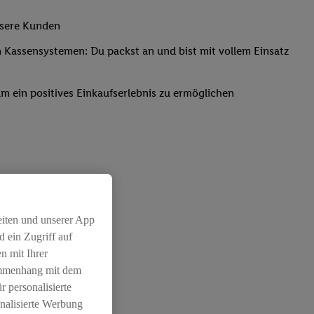
nsere Kunden
Kassensystemen: Du packst an und bist mit vollem Einsatz
um ein positives Einkaufserlebnis zu ermöglichen
eiten und unserer App
 ein Zugriff auf
n mit Ihrer
ammenhang mit dem
r personalisierte
nalisierte Werbung