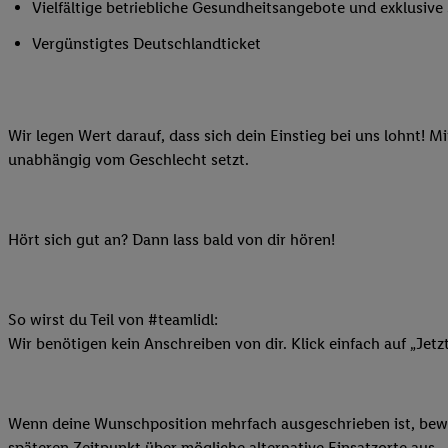
Vielfältige betriebliche Gesundheitsangebote und exklusiv
Ihnen personalisierte
auch Ihre in einen Ha
Vergünstigtes Deutschlandticket
Zudem erlauben Sie u
Technologie in den Lid
Sie verfügbar ist. Wenn
Wir legen Wert darauf, dass sich dein Einstieg bei uns lohnt! M
Adresse und einer Kun
unabhängig vom Geschlecht setzt.
werden diese Kennung 
Lidl-Diensten zu erfas
werden, die von Dritte
können Ihre Einwilligu
Hört sich gut an? Dann lass bald von dir hören!
Möglichkeit, Ihre Einw
(„consenthub“)
oder üb
Marketing“ am unteren 
So wirst du Teil von #teamlidl:
finden Sie in den
Date
Wir benötigen kein Anschreiben von dir. Klick einfach auf „Jetz
Durch einen Klick auf
Klick auf „Zustimmen“
sämtlicher genannten P
Wenn deine Wunschposition mehrfach ausgeschrieben ist, bewir
Ihre Einwilligung jede
späteren Zeitpunkt über mögliche alternative Einsatzorte aus.