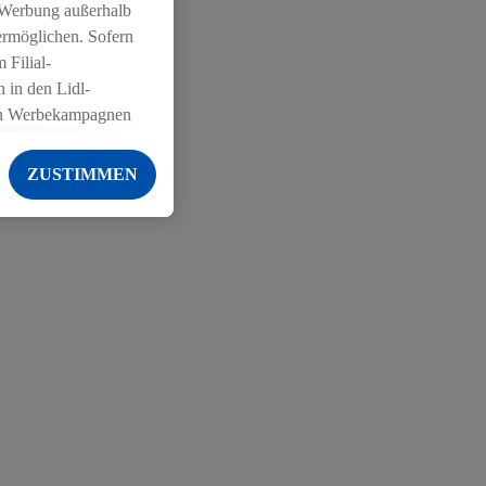
 Werbung außerhalb
ermöglichen. Sofern
 Filial-
 in den Lidl-
on Werbekampagnen
 anderen Diensten
ZUSTIMMEN
ng der Lidl-Dienste,
er Geschlecht -
g einschließlich dem
von Zielgruppen
erarbeitungen auch
on Angeboten sowie
ich in Ihr
ail-Adresse von uns
 um daraus eine
 sogleich
zu erkennen und