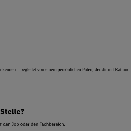
elne
ig benannten Zwecke
g, Bereitstellung und
dlichen Quellen,
telter Informationen,
-basierten Utiq-
 Speichern von
ngebote. Analyse
ennen – begleitet von einem persönlichen Paten, der dir mit Rat und Ta
ellen. Verwendung
ung von Profilen
Stelle?
er den Job oder den Fachbereich.