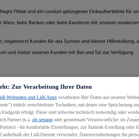
legte Filiale und ein rundum gelungenes Einkaufserlebnis für u
 Ware, beim Backen oder beim Kassieren mit unseren modernen 
r, begeisterst Kunden für das System und bietest Hilfestellung, 
ten und stehst unseren Kunden mit Rat und Tat zur Verfügung
eht: Zur Verarbeitung Ihrer Daten
Lidl-Webseiten und Lidl-Apps
verarbeiten Ihre Daten auf unseren Webs
ste“) mittels verschiedener Techniken, mit denen eine Speicherung und
uereinsteiger
 Endgerät erfolgt. Diese sind teilweise technisch notwendig oder werde
ch Partner (u.a.
als separat
oder gemeinsam Verantwortliche; im Zus
igkeit an wechselnde Aufgaben
Partner) - für komfortable Einstellungen, zur Statistik-Erstellung oder fü
chen
 außerhalb der Lidl-Dienste verwendet. Datenverarbeitungen für perso