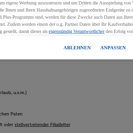
um eigene Werbung auszusteuern und um Dritten die Ausspielung von
hichtmodellen in Absprache mit der Führungskraft
 die Ihnen und Ihren Haushaltsangehörigen zugeordneten Endgeräte zu 
dl Plus-Programms sind, werden für diese Zwecke auch Daten aus Ihrem
tet. Zudem werden einem der o.g. Partner Daten über Ihr Kaufverhalten
 gestellt, damit dieser als
eigenständig Verantwortlicher
den Erfolg v
essen kann.
lisierter Werbung basiert auf der Generierung von auch mit Daten von
ABLEHNEN
ANPASSEN
eihnachtsgeld
en. Dies umfasst die Zusammenführung von Daten (z.B. über Ihre Nutzu
en Lidl-Diensten, Informationen aus Ihrem Kundenkonto - z.B. Alter od
andortdaten) auch über verschiedene Endgeräte und Lidl-Dienste hinwe
er dem Zugriff auf Informationen auf Ihren Endgeräten zur Erstellung 
en). Im Zusammenhang mit dem Ausspielen dieser Werbung erfolgen V
gsmessung der Werbung, zur Zielgruppenforschung, zur Entwicklung v
laub, u.v.m.)
rung und Optimierung dieser Werbeausspielungen.
ustimmung dazu erteilen und danach ein Lidl Plus-Konto erstellen bzw. s
-Konto einloggen, kann darüber hinaus auch Ihre dort angegebene E-M
ichen Paten
wortlichkeit mit einem der oben genannten Partner verwendet werden,
ng zu erstellen (die sogenannte EUID), die wir sodann ähnlich wie die
ft oder
stellvertretender Filialleiter
nung verwenden können, um Sie in von Dritten betriebenen Diensten 