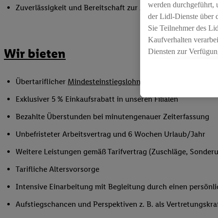
werden durchgeführt, 
Zuverlässigkeit und Bereitschaft zur Arbeit in flexiblen Sc
der Lidl-Dienste über
Sie Teilnehmer des Li
Kaufverhalten verarbei
Wir bieten
Diensten zur Verfügung
seiner Auftraggeber m
Die Erstellung persona
Übertariflicher
Mindesteinstiegslohn
sowie Urlaubs- und W
angereicherten Profil
Ihr Kaufverhalten in d
Exklusiver 5 % Einkaufsrabatt in unseren Filialen
sowie Ihre genauen St
Bezahlte Überstunden bei minutengenauer Zeiterfassung
Speichern von und/ od
(sogenannten Segment
Unbefristeter Arbeitsvertrag und 6 Wochen Urlaub/Jahr
zur Leistungs-/ Erfol
Weitere Leistungen gemäß Tarifvertrag (Zuschläge, Sonderur
zur technischen Siche
Sofern Sie hier Ihre Z
Tarifliche Altersvorsorge
bestehendes Lidl Plus
Intensive Einarbeitung mit Begleitung durch einen persönl
in gemeinsamer Verant
spezielle Online-Kennu
Aufstiegschancen und Perspektiven z. B. als Vertretungskra
beschriebene Utiq-Ken