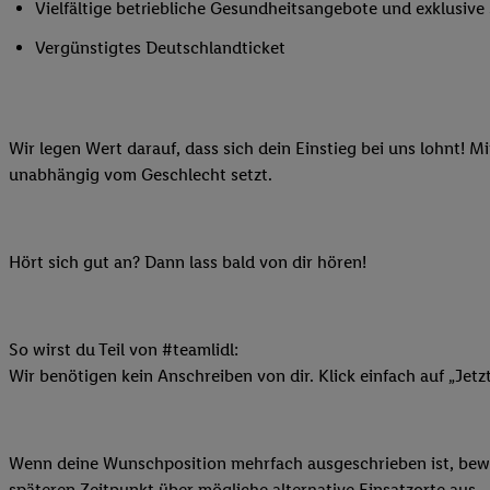
Vielfältige betriebliche Gesundheitsangebote und exklusiv
Ihnen personalisierte
auch Ihre in einen Ha
Vergünstigtes Deutschlandticket
Zudem erlauben Sie u
Technologie in den Lid
Sie verfügbar ist. Wenn
Wir legen Wert darauf, dass sich dein Einstieg bei uns lohnt! M
Adresse und einer Kun
unabhängig vom Geschlecht setzt.
werden diese Kennung 
Lidl-Diensten zu erfas
werden, die von Dritte
können Ihre Einwilligu
Hört sich gut an? Dann lass bald von dir hören!
Möglichkeit, Ihre Einw
(„consenthub“)
oder üb
Marketing“ am unteren 
So wirst du Teil von #teamlidl:
finden Sie in den
Date
Wir benötigen kein Anschreiben von dir. Klick einfach auf „Jetz
Durch einen Klick auf
Klick auf „Zustimmen“
sämtlicher genannten P
Wenn deine Wunschposition mehrfach ausgeschrieben ist, bewir
Ihre Einwilligung jede
späteren Zeitpunkt über mögliche alternative Einsatzorte aus.