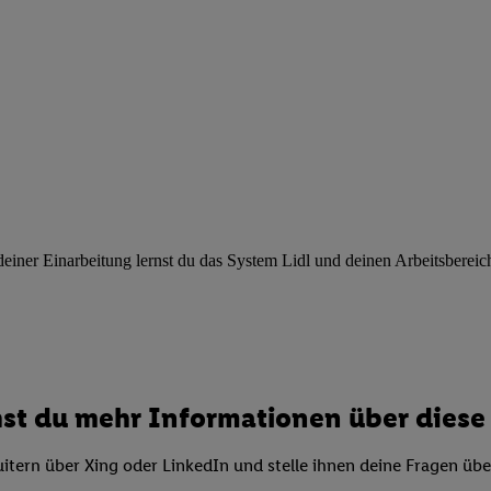
ngen
.
Die Impressen finden Sie hier.
Unter „Anpassen“ können Sie einz
r Partner zulassen; das gilt auch für die nachfolgend schlagwortart
hmen des Einsatzes des IAB TCF für Werbung und Erfolgsmessung:
cherheit, Verhinderung und Aufdeckung von Betrug und Fehlerbehebun
nd Inhalten, Abgleichung und Kombination von Daten aus unterschie
ner Endgeräte, Identifikation von Geräten anhand automatisch übermit
von Werbekampagnen durch TTD und Nutzung der Telekommunikations
les Marketing, sowie:
 Standortdaten. Erstellung von Profilen für personalisierte Werbung.
nformationen auf einem Endgerät. Entwicklung und Verbesserung der A
ner Einarbeitung lernst du das System Lidl und deinen Arbeitsbereich k
urch Statistiken oder Kombinationen von Daten aus verschiedenen Qu
 zur Auswahl von Werbeanzeigen. Messung der Werbeleistung. Verwend
alisierter Werbung.
er (Lieferanten)
st du mehr Informationen über diese 
itern über Xing oder LinkedIn und stelle ihnen deine Fragen üb