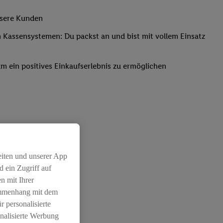
nsere Kunden
Kassensystemen: Du packst an und bist mit vollem Einsatz
um ein positives Einkaufserlebnis zu ermöglichen
eiten und unserer App
 ein Zugriff auf
n mit Ihrer
ammenhang mit dem
r personalisierte
nalisierte Werbung