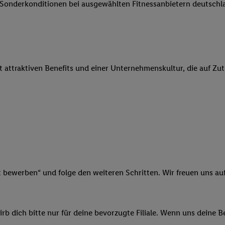
e Sonderkonditionen bei ausgewählten Fitnessanbietern deutsch
 Werbung auszuspielen. Hierzu wird von uns und einem der anderen obe
shwert umgewandelte E-Mail-Adresse in gemeinsamer Verantwortlichkeit
ns, der Utiq SA/NV („Utiq“) und Ihrem
Telekommunikationsnetzbetreib
l-Diensten einzusetzen. Utiq prüft zunächst anhand Ihrer IP-Adresse, o
 das der Fall ist, gibt Utiq Ihre IP-Adresse an Ihren Netzbetreiber weit
it attraktiven Benefits und einer Unternehmenskultur, die auf Zu
denkonto-Referenz, wie z.B. Ihrer Mobilfunknummer, eine Kennung für 
verwenden, um Sie wiederzuerkennen und Erkenntnisse über Ihr Nutz
sen. Insbesondere können Sie mittels dieser Technologie auch auf Dien
n betrieben werden, damit wir Ihnen dort personalisierte Werbung auss
ng speziell zur Nutzung der Utiq-Technologie - zusätzlich zur weiter un
illigung generell zu widerrufen - jederzeit auch über
das Datenschutzpo
er „Anpassen“/„Nutzung der Telekommunikations-basierten Utiq-Techno
Ende dieser Einwilligung (nur für die Lidl-Dienste) widerrufen. Weite
nschutzbestimmungen von Utiq
.
t bewerben“ und folge den weiteren Schritten. Wir freuen uns auf
 „Ablehnen“ können Sie nur den Einsatz notwendiger Techniken zulas
 stimmen Sie allen Verarbeitungen zu sämtlichen vorgenannten Zweck
artner zu. Weitere Informationen, auch zur Speicherdauer der Daten u
b dich bitte nur für deine bevorzugte Filiale. Wenn uns deine 
rzeit mit Wirkung für die Zukunft zu widerrufen, finden Sie in unseren