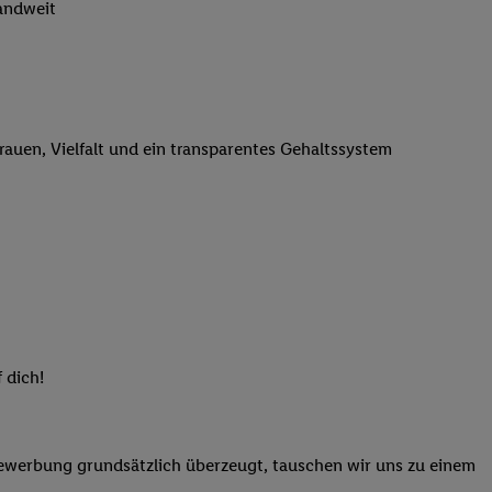
landweit
n genannten Partner
 verarbeitet.
er
, die Utiq-
b die Technologie für
er, der anhand der IP-
trauen, Vielfalt und ein transparentes Gehaltssystem
Utiq erstellt. Wir
ungsverhalten in den
sten wiedererkannt
pielen können. Sie
ten erläuterten
rtal von Utiq
logie für digitales
re Informationen
 dich!
sen. Durch einen
en unter Einbindung
nd zu Ihrem Recht,
Bewerbung grundsätzlich überzeugt, tauschen wir uns zu einem