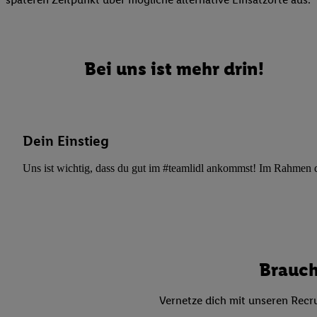
Datenschutzbestimmu
Verwendungszwecke ode
und Funktionen im Ra
Gewährleistung der Si
Bei uns ist mehr drin!
Anzeige von Werbung u
Verknüpfung verschiede
Messung des Erfolgs 
Technologie für digita
Dein Einstieg
Verwendung genauer
oder Zugriff auf I
Uns ist wichtig, dass du gut im #teamlidl ankommst! Im Rahmen dei
von Zielgruppen d
reduzierter Daten
zur Auswahl person
Liste der Partn
Brauch
Vernetze dich mit unseren Recru