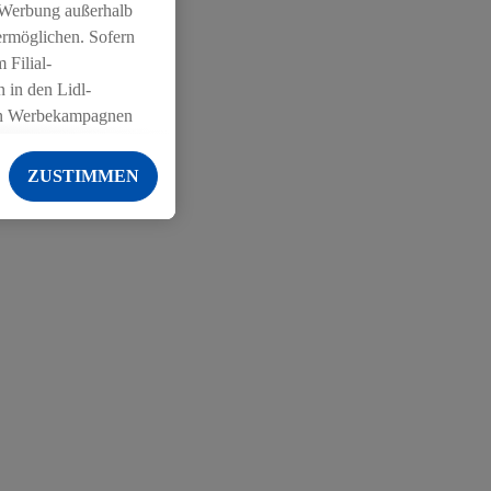
 Werbung außerhalb
ermöglichen. Sofern
 Filial-
 in den Lidl-
on Werbekampagnen
 anderen Diensten
ZUSTIMMEN
ng der Lidl-Dienste,
er Geschlecht -
g einschließlich dem
von Zielgruppen
erarbeitungen auch
on Angeboten sowie
ich in Ihr
ail-Adresse von uns
 um daraus eine
 sogleich
zu erkennen und