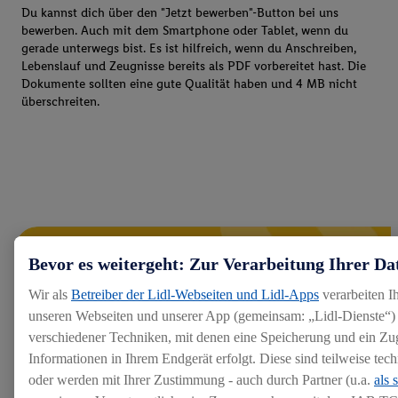
Du kannst dich über den "Jetzt bewerben"-Button bei uns
bewerben. Auch mit dem Smartphone oder Tablet, wenn du
gerade unterwegs bist. Es ist hilfreich, wenn du Anschreiben,
Lebenslauf und Zeugnisse bereits als PDF vorbereitet hast. Die
Dokumente sollten eine gute Qualität haben und 4 MB nicht
überschreiten.
Bevor es weitergeht: Zur Verarbeitung Ihrer Da
Wir als
Betreiber der Lidl-Webseiten und Lidl-Apps
verarbeiten I
unseren Webseiten und unserer App (gemeinsam: „Lidl-Dienste“) 
verschiedener Techniken, mit denen eine Speicherung und ein Zug
Informationen in Ihrem Endgerät erfolgt. Diese sind teilweise te
oder werden mit Ihrer Zustimmung - auch durch Partner (u.a.
als 