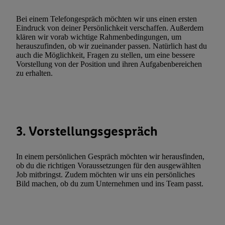
zulassen; das gilt auch für die nachfolgend schlagwortartig bena
Funktionen im Rahmen des Einsatzes des IAB TCF für Werbung
Bei einem Telefongespräch möchten wir uns einen ersten
Erfolgsmessung:
Eindruck von deiner Persönlichkeit verschaffen. Außerdem
klären wir vorab wichtige Rahmenbedingungen, um
Gewährleistung der Sicherheit, Verhinderung und Aufdeckung v
herauszufinden, ob wir zueinander passen. Natürlich hast du
Fehlerbehebung, Bereitstellung und Anzeige von Werbung und In
auch die Möglichkeit, Fragen zu stellen, um eine bessere
Abgleichung und Kombination von Daten aus unterschiedlichen 
Vorstellung von der Position und ihren Aufgabenbereichen
zu erhalten.
Verknüpfung verschiedener Endgeräte, Identifikation von Geräte
automatisch übermittelter Informationen, Messung des Erfolgs vo
Werbekampagnen durch TTD und Nutzung der Telekommunikatio
Utiq-Technologie für digitales Marketing, sowie:
Verwendung genauer Standortdaten. Erstellung von Profilen für 
3. Vorstellungsgespräch
Werbung. Speichern von oder Zugriff auf Informationen auf ei
Entwicklung und Verbesserung der Angebote. Analyse von Zie
In einem persönlichen Gespräch möchten wir herausfinden,
Statistiken oder Kombinationen von Daten aus verschiedenen Q
ob du die richtigen Voraussetzungen für den ausgewählten
Job mitbringst. Zudem möchten wir uns ein persönliches
Verwendung reduzierter Daten zur Auswahl von Werbeanzeige
Bild machen, ob du zum Unternehmen und ins Team passt.
Werbeleistung. Verwendung von Profilen zur Auswahl personali
Werbung.
Liste der Partner (Lieferanten)