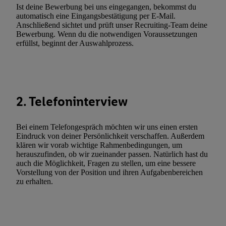
Ist deine Bewerbung bei uns eingegangen, bekommst du
Utiq-Technologie für digitales Marketing“ am unteren Ende diese
automatisch eine Eingangsbestätigung per E-Mail.
(nur für die Lidl-Dienste) widerrufen. Weitere Informationen finde
Anschließend sichtet und prüft unser Recruiting-Team deine
den
Datenschutzbestimmungen von Utiq
.
Bewerbung. Wenn du die notwendigen Voraussetzungen
erfüllst, beginnt der Auswahlprozess.
Durch einen Klick auf „Ablehnen“ können Sie nur den Einsatz n
Techniken zulassen. Durch einen Klick auf „Zustimmen“ stimmen 
Verarbeitungen zu sämtlichen vorgenannten Zwecken unter Einbi
genannten Partner zu. Weitere Informationen, auch zur Speicherd
und zu Ihrem Recht, Ihre Einwilligung jederzeit mit Wirkung für 
2. Telefoninterview
widerrufen, finden Sie in unseren
Datenschutzbestimmungen
.
Die
Sie hier.
Unter „Anpassen“ können Sie einzelne Verwendungszwe
Bei einem Telefongespräch möchten wir uns einen ersten
zulassen; das gilt auch für die nachfolgend schlagwortartig bena
Eindruck von deiner Persönlichkeit verschaffen. Außerdem
Funktionen im Rahmen des Einsatzes des IAB TCF für Werbung
klären wir vorab wichtige Rahmenbedingungen, um
Erfolgsmessung:
herauszufinden, ob wir zueinander passen. Natürlich hast du
auch die Möglichkeit, Fragen zu stellen, um eine bessere
Gewährleistung der Sicherheit, Verhinderung und Aufdeckung v
Vorstellung von der Position und ihren Aufgabenbereichen
Fehlerbehebung, Bereitstellung und Anzeige von Werbung und In
zu erhalten.
Abgleichung und Kombination von Daten aus unterschiedlichen 
Verknüpfung verschiedener Endgeräte, Identifikation von Geräte
automatisch übermittelter Informationen, Messung des Erfolgs vo
Werbekampagnen durch TTD und Nutzung der Telekommunikatio