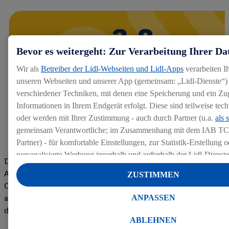
Bevor es weitergeht: Zur Verarbeitung Ihrer Da
Wir als
Betreiber der Lidl-Webseiten und Lidl-Apps
verarbeiten I
unseren Webseiten und unserer App (gemeinsam: „Lidl-Dienste“) 
verschiedener Techniken, mit denen eine Speicherung und ein Zug
Informationen in Ihrem Endgerät erfolgt. Diese sind teilweise te
oder werden mit Ihrer Zustimmung - auch durch Partner (u.a.
als 
gemeinsam Verantwortliche; im Zusammenhang mit dem IAB TC
Partner) - für komfortable Einstellungen, zur Statistik-Erstellung o
personalisierte Werbung innerhalb und außerhalb der Lidl-Dienst
Die Bewertungen von aktuellen und ehemaligen Mitarbeitern,
Datenverarbeitungen für personalisierte Werbung werden durchge
Azubis und externen Bewerbern haben uns zu einer Top
ZUSTIMMEN
Werbung auszusteuern und um Dritten die Ausspielung von Werb
Company gemacht. Wir freuen uns über unseren guten Score
Lidl-Dienste über die Ihnen und Ihren Haushaltsangehörigen zug
ANPASSEN
auf dem Arbeitgeber-Bewertungsportal kununu.Hier geht's zu
Endgeräte zu ermöglichen. Sofern Sie Teilnehmer des Lidl Plus-
den Bewertungen
werden für diese Zwecke auch Daten aus Ihrem Filial-Kaufverhalte
ABLEHNEN
Zudem werden einem der o.g. Partner Daten über Ihr Kaufverhalte