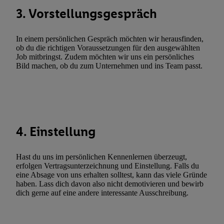
3. Vorstellungsgespräch
Utiq-Technologie für digitales Marketing, sowie:
Verwendung genauer Standortdaten. Erstellung von Profilen für 
In einem persönlichen Gespräch möchten wir herausfinden,
Werbung. Speichern von oder Zugriff auf Informationen auf ei
ob du die richtigen Voraussetzungen für den ausgewählten
Entwicklung und Verbesserung der Angebote. Analyse von Zie
Job mitbringst. Zudem möchten wir uns ein persönliches
Statistiken oder Kombinationen von Daten aus verschiedenen Q
Bild machen, ob du zum Unternehmen und ins Team passt.
Verwendung reduzierter Daten zur Auswahl von Werbeanzeige
Werbeleistung. Verwendung von Profilen zur Auswahl personali
Werbung.
Liste der Partner (Lieferanten)
4. Einstellung
Hast du uns im persönlichen Kennenlernen überzeugt,
erfolgen Vertragsunterzeichnung und Einstellung. Falls du
eine Absage von uns erhalten solltest, kann das viele Gründe
haben. Lass dich davon also nicht demotivieren und bewirb
dich gerne auf eine andere interessante Ausschreibung.