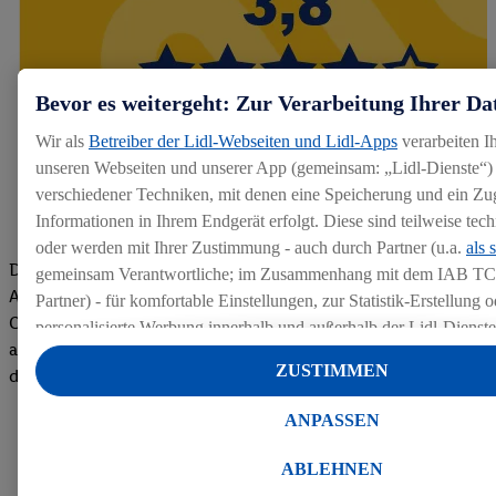
Bevor es weitergeht: Zur Verarbeitung Ihrer Da
Wir als
Betreiber der Lidl-Webseiten und Lidl-Apps
verarbeiten I
unseren Webseiten und unserer App (gemeinsam: „Lidl-Dienste“) 
verschiedener Techniken, mit denen eine Speicherung und ein Zug
Informationen in Ihrem Endgerät erfolgt. Diese sind teilweise te
oder werden mit Ihrer Zustimmung - auch durch Partner (u.a.
als 
Die Bewertungen von aktuellen und ehemaligen Mitarbeitern,
gemeinsam Verantwortliche; im Zusammenhang mit dem IAB TC
Azubis und externen Bewerbern haben uns zu einer Top
Partner) - für komfortable Einstellungen, zur Statistik-Erstellung o
Company gemacht. Wir freuen uns über unseren guten Score
personalisierte Werbung innerhalb und außerhalb der Lidl-Dienst
auf dem Arbeitgeber-Bewertungsportal kununu.Hier geht's zu
Datenverarbeitungen für personalisierte Werbung werden durchge
ZUSTIMMEN
den Bewertungen
Werbung auszusteuern und um Dritten die Ausspielung von Werb
Lidl-Dienste über die Ihnen und Ihren Haushaltsangehörigen zug
ANPASSEN
Endgeräte zu ermöglichen. Sofern Sie Teilnehmer des Lidl Plus-
werden für diese Zwecke auch Daten aus Ihrem Filial-Kaufverhalte
ABLEHNEN
Zudem werden einem der o.g. Partner Daten über Ihr Kaufverhalte