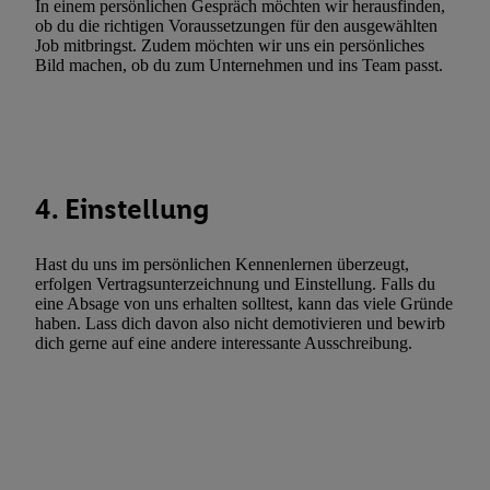
In einem persönlichen Gespräch möchten wir herausfinden,
Utiq-Technologie für digitales Marketing, sowie:
ob du die richtigen Voraussetzungen für den ausgewählten
Job mitbringst. Zudem möchten wir uns ein persönliches
Verwendung genauer Standortdaten. Erstellung von Profilen für 
Bild machen, ob du zum Unternehmen und ins Team passt.
Werbung. Speichern von oder Zugriff auf Informationen auf ei
Entwicklung und Verbesserung der Angebote. Analyse von Zie
Statistiken oder Kombinationen von Daten aus verschiedenen Q
Verwendung reduzierter Daten zur Auswahl von Werbeanzeige
Werbeleistung. Verwendung von Profilen zur Auswahl personali
4. Einstellung
Werbung.
Liste der Partner (Lieferanten)
Hast du uns im persönlichen Kennenlernen überzeugt,
erfolgen Vertragsunterzeichnung und Einstellung. Falls du
eine Absage von uns erhalten solltest, kann das viele Gründe
haben. Lass dich davon also nicht demotivieren und bewirb
dich gerne auf eine andere interessante Ausschreibung.