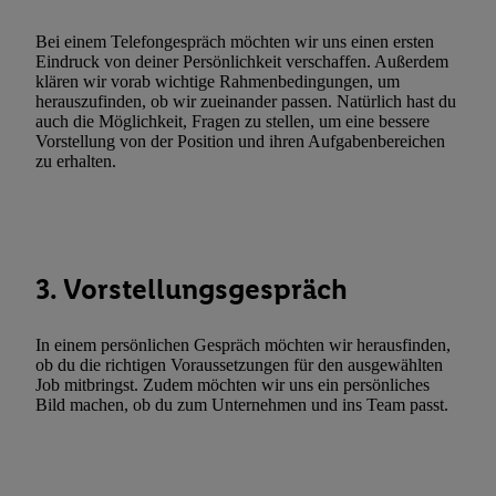
zulassen; das gilt auch für die nachfolgend schlagwortartig bena
Funktionen im Rahmen des Einsatzes des IAB TCF für Werbung
Bei einem Telefongespräch möchten wir uns einen ersten
Erfolgsmessung:
Eindruck von deiner Persönlichkeit verschaffen. Außerdem
klären wir vorab wichtige Rahmenbedingungen, um
Gewährleistung der Sicherheit, Verhinderung und Aufdeckung v
herauszufinden, ob wir zueinander passen. Natürlich hast du
Fehlerbehebung, Bereitstellung und Anzeige von Werbung und In
auch die Möglichkeit, Fragen zu stellen, um eine bessere
Abgleichung und Kombination von Daten aus unterschiedlichen 
Vorstellung von der Position und ihren Aufgabenbereichen
zu erhalten.
Verknüpfung verschiedener Endgeräte, Identifikation von Geräte
automatisch übermittelter Informationen, Messung des Erfolgs vo
Werbekampagnen durch TTD und Nutzung der Telekommunikatio
Utiq-Technologie für digitales Marketing, sowie:
Verwendung genauer Standortdaten. Erstellung von Profilen für 
3. Vorstellungsgespräch
Werbung. Speichern von oder Zugriff auf Informationen auf ei
Entwicklung und Verbesserung der Angebote. Analyse von Zie
In einem persönlichen Gespräch möchten wir herausfinden,
Statistiken oder Kombinationen von Daten aus verschiedenen Q
ob du die richtigen Voraussetzungen für den ausgewählten
Job mitbringst. Zudem möchten wir uns ein persönliches
Verwendung reduzierter Daten zur Auswahl von Werbeanzeige
Bild machen, ob du zum Unternehmen und ins Team passt.
Werbeleistung. Verwendung von Profilen zur Auswahl personali
Werbung.
Liste der Partner (Lieferanten)