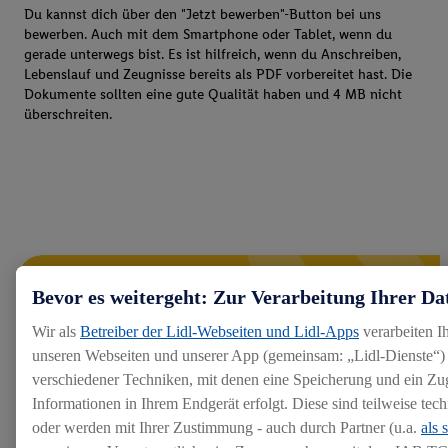
Du kannst dich über den "Jetzt bewerben"-Button bei uns
bewerben. Auch mit dem Smartphone oder Tablet, wenn du
gerade unterwegs bist. Es ist hilfreich, wenn du Anschreiben,
Lebenslauf und Zeugnisse bereits als PDF vorbereitet hast. Die
Dokumente sollten eine gute Qualität haben und 4 MB nicht
überschreiten.
Bevor es weitergeht: Zur Verarbeitung Ihrer Da
Wir als
Betreiber der Lidl-Webseiten und Lidl-Apps
verarbeiten I
unseren Webseiten und unserer App (gemeinsam: „Lidl-Dienste“) 
verschiedener Techniken, mit denen eine Speicherung und ein Zug
Informationen in Ihrem Endgerät erfolgt. Diese sind teilweise te
oder werden mit Ihrer Zustimmung - auch durch Partner (u.a.
als 