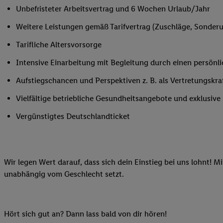
Unbefristeter Arbeitsvertrag und 6 Wochen Urlaub/Jahr
Ihnen personalisierte
auch Ihre in einen Ha
Weitere Leistungen gemäß Tarifvertrag (Zuschläge, Sonderur
Zudem erlauben Sie u
Tarifliche Altersvorsorge
Technologie in den Lid
Sie verfügbar ist. Wenn
Intensive Einarbeitung mit Begleitung durch einen persönl
Adresse und einer Kun
Aufstiegschancen und Perspektiven z. B. als Vertretungskra
werden diese Kennung 
Lidl-Diensten zu erfas
Vielfältige betriebliche Gesundheitsangebote und exklusiv
werden, die von Dritte
Vergünstigtes Deutschlandticket
können Ihre Einwilligu
Möglichkeit, Ihre Einw
(„consenthub“)
oder üb
Marketing“ am unteren 
Wir legen Wert darauf, dass sich dein Einstieg bei uns lohnt! M
finden Sie in den
Date
unabhängig vom Geschlecht setzt.
Durch einen Klick auf
Klick auf „Zustimmen“
sämtlicher genannten P
Ihre Einwilligung jede
Hört sich gut an? Dann lass bald von dir hören!