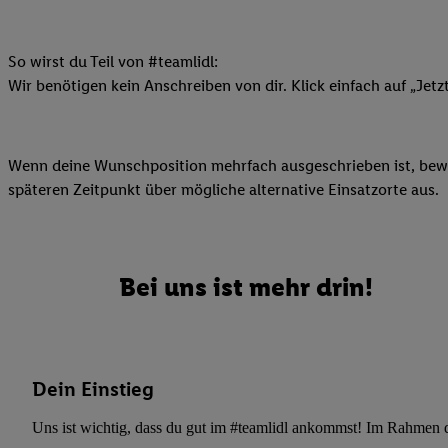
Datenschutzbestimmu
Verwendungszwecke ode
und Funktionen im Ra
So wirst du Teil von #teamlidl:
Gewährleistung der Si
Wir benötigen kein Anschreiben von dir. Klick einfach auf „Jetz
Anzeige von Werbung u
Verknüpfung verschiede
Messung des Erfolgs 
Wenn deine Wunschposition mehrfach ausgeschrieben ist, bewir
Technologie für digita
späteren Zeitpunkt über mögliche alternative Einsatzorte aus.
Verwendung genauer
oder Zugriff auf I
von Zielgruppen d
reduzierter Daten
Bei uns ist mehr drin!
zur Auswahl person
Liste der Partn
Dein Einstieg
Uns ist wichtig, dass du gut im #teamlidl ankommst! Im Rahmen dei