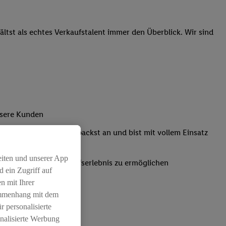
tst als echtes Verkaufstalent immer den Überblick. Wir sind
nsere Kunden
Kassensystemen: Du packst an und bist mit vollem Einsatz
eiten und unserer App
um ein positives Einkaufserlebnis zu ermöglichen
 ein Zugriff auf
n mit Ihrer
ammenhang mit dem
r personalisierte
nalisierte Werbung