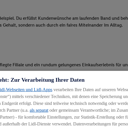
eispiel. Du erfüllst Kundenwünsche am laufenden Band und behäl
res Gehalt, sondern auch durch ein faires Miteinander im Alltag.
legte Filiale und ein rundum gelungenes Einkaufserlebnis für u
 Ware, beim Backen oder beim Kassieren mit unseren modernen 
eht: Zur Verarbeitung Ihrer Daten
Lidl-Webseiten und Lidl-Apps
verarbeiten Ihre Daten auf unseren Webs
r, begeisterst Kunden für das System und bietest Hilfestellung, 
ste“) mittels verschiedener Techniken, mit denen eine Speicherung und
ten und stehst unseren Kunden mit Rat und Tat zur Verfügung
 Endgerät erfolgt. Diese sind teilweise technisch notwendig oder werde
ch Partner (u.a.
als separat
oder gemeinsam Verantwortliche; im Zus
Partner) - für komfortable Einstellungen, zur Statistik-Erstellung oder fü
 außerhalb der Lidl-Dienste verwendet. Datenverarbeitungen für perso