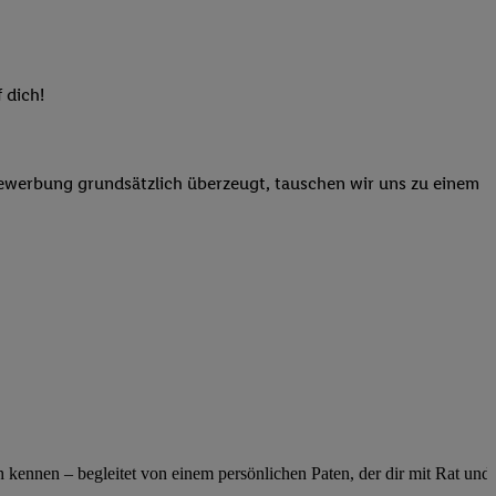
elne
ig benannten Zwecke
g, Bereitstellung und
 dich!
dlichen Quellen,
telter Informationen,
-basierten Utiq-
Bewerbung grundsätzlich überzeugt, tauschen wir uns zu einem
 Speichern von
ngebote. Analyse
ellen. Verwendung
ung von Profilen
ennen – begleitet von einem persönlichen Paten, der dir mit Rat und Ta