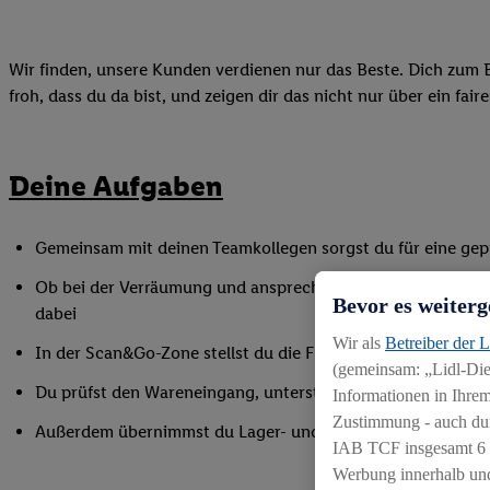
Wir finden, unsere Kunden verdienen nur das Beste. Dich zum B
froh, dass du da bist, und zeigen dir das nicht nur über ein fai
Deine Aufgaben
Gemeinsam mit deinen Teamkollegen sorgst du für eine gepf
Ob bei der Verräumung und ansprechender Präsentation der
Bevor es weiterg
dabei
Wir als
Betreiber der 
In der Scan&Go-Zone stellst du die Funktionsfähigkeit siche
(gemeinsam: „Lidl-Dien
Du prüfst den Wareneingang, unterstützt bei Inventurarbei
Informationen in Ihrem
Zustimmung - auch dur
Außerdem übernimmst du Lager- und Reinigungsarbeiten
IAB TCF insgesamt
6
Werbung innerhalb und