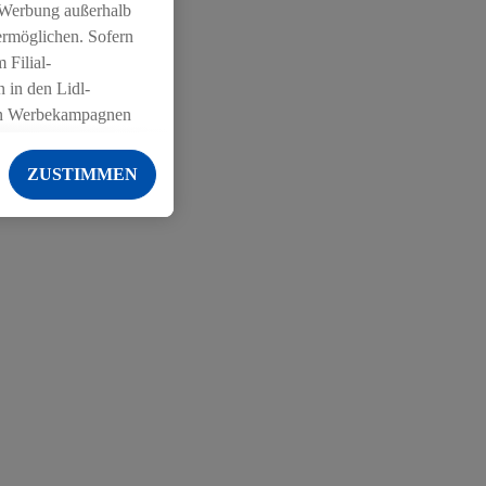
 Werbung außerhalb
ermöglichen. Sofern
 Filial-
 in den Lidl-
on Werbekampagnen
 anderen Diensten
ZUSTIMMEN
ng der Lidl-Dienste,
er Geschlecht -
g einschließlich dem
von Zielgruppen
erarbeitungen auch
on Angeboten sowie
ich in Ihr
ail-Adresse von uns
 um daraus eine
 sogleich
zu erkennen und