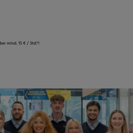
er mind. 15 € / Std.*!