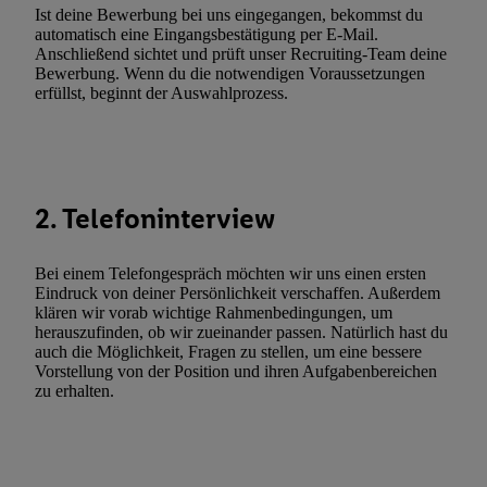
Ist deine Bewerbung bei uns eingegangen, bekommst du
Utiq-Technologie für digitales Marketing“ am unteren Ende diese
automatisch eine Eingangsbestätigung per E-Mail.
(nur für die Lidl-Dienste) widerrufen. Weitere Informationen finde
Anschließend sichtet und prüft unser Recruiting-Team deine
den
Datenschutzbestimmungen von Utiq
.
Bewerbung. Wenn du die notwendigen Voraussetzungen
erfüllst, beginnt der Auswahlprozess.
Durch einen Klick auf „Ablehnen“ können Sie nur den Einsatz n
Techniken zulassen. Durch einen Klick auf „Zustimmen“ stimmen 
Verarbeitungen zu sämtlichen vorgenannten Zwecken unter Einbi
genannten Partner zu. Weitere Informationen, auch zur Speicherd
und zu Ihrem Recht, Ihre Einwilligung jederzeit mit Wirkung für 
2. Telefoninterview
widerrufen, finden Sie in unseren
Datenschutzbestimmungen
.
Die
Sie hier.
Unter „Anpassen“ können Sie einzelne Verwendungszwe
Bei einem Telefongespräch möchten wir uns einen ersten
zulassen; das gilt auch für die nachfolgend schlagwortartig bena
Eindruck von deiner Persönlichkeit verschaffen. Außerdem
Funktionen im Rahmen des Einsatzes des IAB TCF für Werbung
klären wir vorab wichtige Rahmenbedingungen, um
Erfolgsmessung:
herauszufinden, ob wir zueinander passen. Natürlich hast du
auch die Möglichkeit, Fragen zu stellen, um eine bessere
Gewährleistung der Sicherheit, Verhinderung und Aufdeckung v
Vorstellung von der Position und ihren Aufgabenbereichen
Fehlerbehebung, Bereitstellung und Anzeige von Werbung und In
zu erhalten.
Abgleichung und Kombination von Daten aus unterschiedlichen 
Verknüpfung verschiedener Endgeräte, Identifikation von Geräte
automatisch übermittelter Informationen, Messung des Erfolgs vo
Werbekampagnen durch TTD und Nutzung der Telekommunikatio