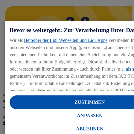
Bevor es weitergeht: Zur Verarbeitung Ihrer Da
Wir als
Betreiber der Lidl-Webseiten und Lidl-Apps
verarbeiten I
unseren Webseiten und unserer App (gemeinsam: „Lidl-Dienste“) 
verschiedener Techniken, mit denen eine Speicherung und ein Zug
Informationen in Ihrem Endgerät erfolgt. Diese sind teilweise te
oder werden mit Ihrer Zustimmung - auch durch Partner (u.a.
als 
gemeinsam Verantwortliche; im Zusammenhang mit dem IAB TC
Partner) - für komfortable Einstellungen, zur Statistik-Erstellung o
personalisierte Werbung innerhalb und außerhalb der Lidl-Dienst
Die Bewertungen von aktuellen und ehemaligen Mitarbeitern,
Datenverarbeitungen für personalisierte Werbung werden durchge
Azubis und externen Bewerbern haben uns zu einer Top
ZUSTIMMEN
Werbung auszusteuern und um Dritten die Ausspielung von Werb
Company gemacht. Wir freuen uns über unseren guten Score
Lidl-Dienste über die Ihnen und Ihren Haushaltsangehörigen zug
ANPASSEN
auf dem Arbeitgeber-Bewertungsportal kununu.Hier geht's zu
Endgeräte zu ermöglichen. Sofern Sie Teilnehmer des Lidl Plus-
den Bewertungen
werden für diese Zwecke auch Daten aus Ihrem Filial-Kaufverhalte
ABLEHNEN
Zudem werden einem der o.g. Partner Daten über Ihr Kaufverhalte