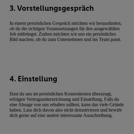
3. Vorstellungsgespräch
Utiq-Technologie für digitales Marketing, sowie:
Verwendung genauer Standortdaten. Erstellung von Profilen für 
In einem persönlichen Gespräch möchten wir herausfinden,
Werbung. Speichern von oder Zugriff auf Informationen auf ei
ob du die richtigen Voraussetzungen für den ausgewählten
Entwicklung und Verbesserung der Angebote. Analyse von Zie
Job mitbringst. Zudem möchten wir uns ein persönliches
Statistiken oder Kombinationen von Daten aus verschiedenen Q
Bild machen, ob du zum Unternehmen und ins Team passt.
Verwendung reduzierter Daten zur Auswahl von Werbeanzeige
Werbeleistung. Verwendung von Profilen zur Auswahl personali
Werbung.
Liste der Partner (Lieferanten)
4. Einstellung
Hast du uns im persönlichen Kennenlernen überzeugt,
erfolgen Vertragsunterzeichnung und Einstellung. Falls du
eine Absage von uns erhalten solltest, kann das viele Gründe
haben. Lass dich davon also nicht demotivieren und bewirb
dich gerne auf eine andere interessante Ausschreibung.