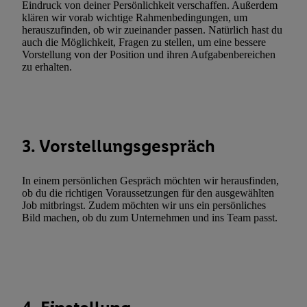
Eindruck von deiner Persönlichkeit verschaffen. Außerdem
Erfolgsmessung:
klären wir vorab wichtige Rahmenbedingungen, um
Gewährleistung der Sicherheit, Verhinderung und Aufdeckung v
herauszufinden, ob wir zueinander passen. Natürlich hast du
auch die Möglichkeit, Fragen zu stellen, um eine bessere
Fehlerbehebung, Bereitstellung und Anzeige von Werbung und In
Vorstellung von der Position und ihren Aufgabenbereichen
Abgleichung und Kombination von Daten aus unterschiedlichen 
zu erhalten.
Verknüpfung verschiedener Endgeräte, Identifikation von Geräte
automatisch übermittelter Informationen, Messung des Erfolgs vo
Werbekampagnen durch TTD und Nutzung der Telekommunikatio
Utiq-Technologie für digitales Marketing, sowie:
3. Vorstellungsgespräch
Verwendung genauer Standortdaten. Erstellung von Profilen für 
Werbung. Speichern von oder Zugriff auf Informationen auf ei
In einem persönlichen Gespräch möchten wir herausfinden,
Entwicklung und Verbesserung der Angebote. Analyse von Zie
ob du die richtigen Voraussetzungen für den ausgewählten
Statistiken oder Kombinationen von Daten aus verschiedenen Q
Job mitbringst. Zudem möchten wir uns ein persönliches
Verwendung reduzierter Daten zur Auswahl von Werbeanzeige
Bild machen, ob du zum Unternehmen und ins Team passt.
Werbeleistung. Verwendung von Profilen zur Auswahl personali
Werbung.
Liste der Partner (Lieferanten)