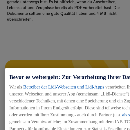
gerade unterwegs bist. Es ist hilfreich, wenn du Anschreiben,
Lebenslauf und Zeugnisse bereits als PDF vorbereitet hast. Die
Dokumente sollten eine gute Qualität haben und 4 MB nicht
überschreiten.
Bevor es weitergeht: Zur Verarbeitung Ihrer Da
Wir als
Betreiber der Lidl-Webseiten und Lidl-Apps
verarbeiten I
unseren Webseiten und unserer App (gemeinsam: „Lidl-Dienste“) 
verschiedener Techniken, mit denen eine Speicherung und ein Zug
Informationen in Ihrem Endgerät erfolgt. Diese sind teilweise te
oder werden mit Ihrer Zustimmung - auch durch Partner (u.a.
als 
gemeinsam Verantwortliche; im Zusammenhang mit dem IAB TC
Partner) - für komfortable Einstellungen, zur Statistik-Erstellung o