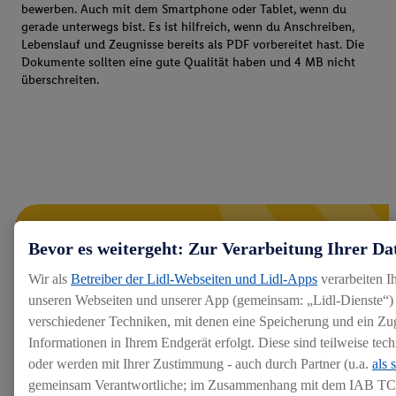
bewerben. Auch mit dem Smartphone oder Tablet, wenn du
gerade unterwegs bist. Es ist hilfreich, wenn du Anschreiben,
Lebenslauf und Zeugnisse bereits als PDF vorbereitet hast. Die
Dokumente sollten eine gute Qualität haben und 4 MB nicht
überschreiten.
Bevor es weitergeht: Zur Verarbeitung Ihrer Da
Wir als
Betreiber der Lidl-Webseiten und Lidl-Apps
verarbeiten I
unseren Webseiten und unserer App (gemeinsam: „Lidl-Dienste“) 
verschiedener Techniken, mit denen eine Speicherung und ein Zug
Informationen in Ihrem Endgerät erfolgt. Diese sind teilweise te
oder werden mit Ihrer Zustimmung - auch durch Partner (u.a.
als 
gemeinsam Verantwortliche; im Zusammenhang mit dem IAB TC