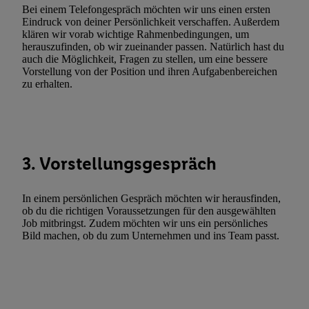
Funktionen im Rahmen des Einsatzes des IAB TCF für Werbung
Bei einem Telefongespräch möchten wir uns einen ersten
Eindruck von deiner Persönlichkeit verschaffen. Außerdem
Erfolgsmessung:
klären wir vorab wichtige Rahmenbedingungen, um
Gewährleistung der Sicherheit, Verhinderung und Aufdeckung v
herauszufinden, ob wir zueinander passen. Natürlich hast du
Fehlerbehebung, Bereitstellung und Anzeige von Werbung und In
auch die Möglichkeit, Fragen zu stellen, um eine bessere
Vorstellung von der Position und ihren Aufgabenbereichen
Abgleichung und Kombination von Daten aus unterschiedlichen 
zu erhalten.
Verknüpfung verschiedener Endgeräte, Identifikation von Geräte
automatisch übermittelter Informationen, Messung des Erfolgs vo
Werbekampagnen durch TTD und Nutzung der Telekommunikatio
Utiq-Technologie für digitales Marketing, sowie:
3. Vorstellungsgespräch
Verwendung genauer Standortdaten. Erstellung von Profilen für 
Werbung. Speichern von oder Zugriff auf Informationen auf ei
Entwicklung und Verbesserung der Angebote. Analyse von Zie
In einem persönlichen Gespräch möchten wir herausfinden,
ob du die richtigen Voraussetzungen für den ausgewählten
Statistiken oder Kombinationen von Daten aus verschiedenen Q
Job mitbringst. Zudem möchten wir uns ein persönliches
Verwendung reduzierter Daten zur Auswahl von Werbeanzeige
Bild machen, ob du zum Unternehmen und ins Team passt.
Werbeleistung. Verwendung von Profilen zur Auswahl personali
Werbung.
Liste der Partner (Lieferanten)