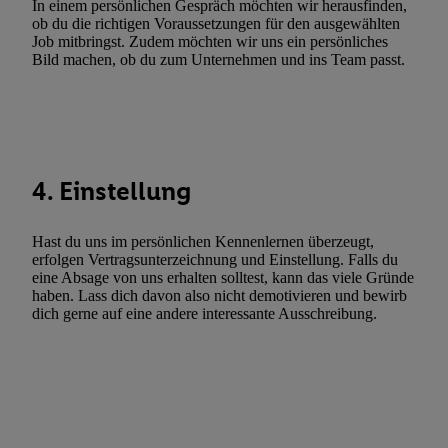
In einem persönlichen Gespräch möchten wir herausfinden,
Verwendung genauer Standortdaten. Erstellung von Profilen für 
ob du die richtigen Voraussetzungen für den ausgewählten
Werbung. Speichern von oder Zugriff auf Informationen auf ei
Job mitbringst. Zudem möchten wir uns ein persönliches
Entwicklung und Verbesserung der Angebote. Analyse von Zie
Bild machen, ob du zum Unternehmen und ins Team passt.
Statistiken oder Kombinationen von Daten aus verschiedenen Q
Verwendung reduzierter Daten zur Auswahl von Werbeanzeige
Werbeleistung. Verwendung von Profilen zur Auswahl personali
Werbung.
4. Einstellung
Liste der Partner (Lieferanten)
Hast du uns im persönlichen Kennenlernen überzeugt,
erfolgen Vertragsunterzeichnung und Einstellung. Falls du
eine Absage von uns erhalten solltest, kann das viele Gründe
haben. Lass dich davon also nicht demotivieren und bewirb
dich gerne auf eine andere interessante Ausschreibung.