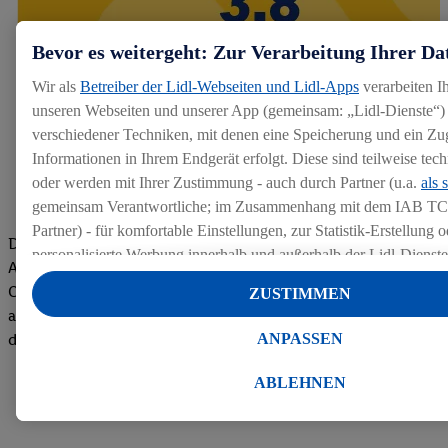
Bevor es weitergeht: Zur Verarbeitung Ihrer Da
Wir als
Betreiber der Lidl-Webseiten und Lidl-Apps
verarbeiten I
unseren Webseiten und unserer App (gemeinsam: „Lidl-Dienste“) 
verschiedener Techniken, mit denen eine Speicherung und ein Zug
Informationen in Ihrem Endgerät erfolgt. Diese sind teilweise te
oder werden mit Ihrer Zustimmung - auch durch Partner (u.a.
als 
gemeinsam Verantwortliche; im Zusammenhang mit dem IAB TC
Partner) - für komfortable Einstellungen, zur Statistik-Erstellung o
Die Bewertungen von aktuellen und ehemaligen Mitarbeitern,
personalisierte Werbung innerhalb und außerhalb der Lidl-Dienst
Azubis und externen Bewerbern haben uns zu einer Top
Datenverarbeitungen für personalisierte Werbung werden durchge
Company gemacht. Wir freuen uns über unseren guten Score
ZUSTIMMEN
Werbung auszusteuern und um Dritten die Ausspielung von Werb
auf dem Arbeitgeber-Bewertungsportal kununu.Hier geht's zu
Lidl-Dienste über die Ihnen und Ihren Haushaltsangehörigen zug
ANPASSEN
den Bewertungen
Endgeräte zu ermöglichen. Sofern Sie Teilnehmer des Lidl Plus-
werden für diese Zwecke auch Daten aus Ihrem Filial-Kaufverhalte
ABLEHNEN
Zudem werden einem der o.g. Partner Daten über Ihr Kaufverhalte
Diensten zur Verfügung gestellt, damit dieser als
eigenständig Ver
Erfolg von Werbekampagnen seiner Auftraggeber messen kann.