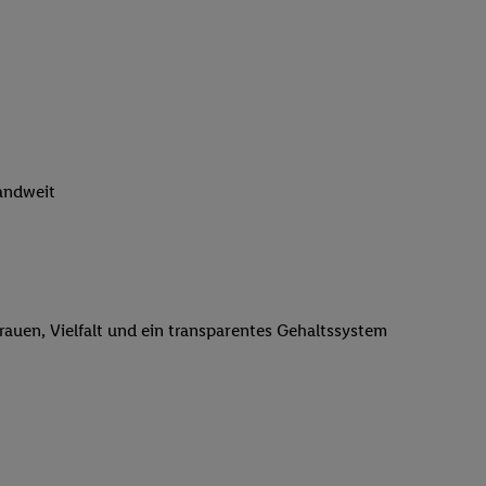
n genannten Partner
 verarbeitet.
er
, die Utiq-
b die Technologie für
er, der anhand der IP-
Utiq erstellt. Wir
ungsverhalten in den
landweit
sten wiedererkannt
pielen können. Sie
ten erläuterten
rtal von Utiq
logie für digitales
trauen, Vielfalt und ein transparentes Gehaltssystem
re Informationen
sen. Durch einen
en unter Einbindung
nd zu Ihrem Recht,