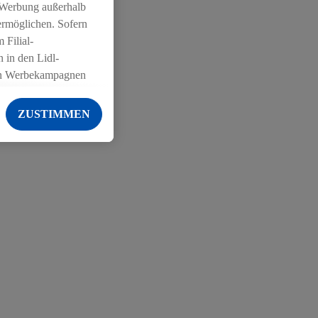
 Werbung außerhalb
ermöglichen. Sofern
 Filial-
 in den Lidl-
on Werbekampagnen
 anderen Diensten
ZUSTIMMEN
ng der Lidl-Dienste,
er Geschlecht -
g einschließlich dem
von Zielgruppen
erarbeitungen auch
on Angeboten sowie
ich in Ihr
ail-Adresse von uns
 um daraus eine
 sogleich
zu erkennen und