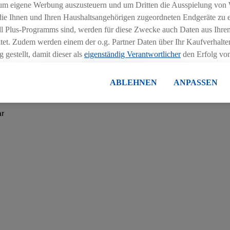
um eigene Werbung auszusteuern und um Dritten die Ausspielung von
 die Ihnen und Ihren Haushaltsangehörigen zugeordneten Endgeräte zu 
dl Plus-Programms sind, werden für diese Zwecke auch Daten aus Ihrem
haftlichem Hintergrund (BWL)
tet. Zudem werden einem der o.g. Partner Daten über Ihr Kaufverhalten
 gestellt, damit dieser als
eigenständig Verantwortlicher
den Erfolg v
ahmen von Praktika
essen kann.
en
lisierter Werbung basiert auf der Generierung von auch mit Daten von
ABLEHNEN
ANPASSEN
en. Dies umfasst die Zusammenführung von Daten (z.B. über Ihre Nutzu
nfliktlösungskompetenz
en Lidl-Diensten, Informationen aus Ihrem Kundenkonto - z.B. Alter od
ar
andortdaten) auch über verschiedene Endgeräte und Lidl-Dienste hinwe
er dem Zugriff auf Informationen auf Ihren Endgeräten zur Erstellung 
en). Im Zusammenhang mit dem Ausspielen dieser Werbung erfolgen V
gsmessung der Werbung, zur Zielgruppenforschung, zur Entwicklung v
rung und Optimierung dieser Werbeausspielungen.
ustimmung dazu erteilen und danach ein Lidl Plus-Konto erstellen bzw. s
-Konto einloggen, kann darüber hinaus auch Ihre dort angegebene E-M
wortlichkeit mit einem der oben genannten Partner verwendet werden,
ng zu erstellen (die sogenannte EUID), die wir sodann ähnlich wie die
nung verwenden können, um Sie in von Dritten betriebenen Diensten 