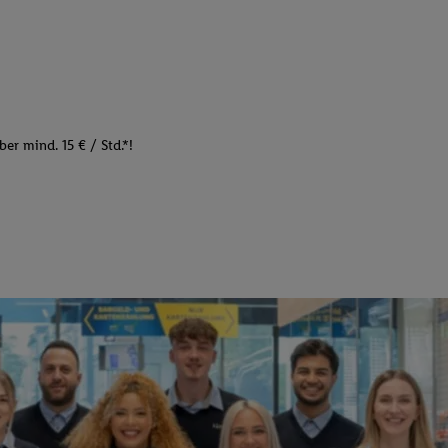
er mind. 15 € / Std.*!