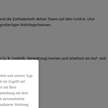
k und die Zufriedenheit deines Teams auf dem Schirm. Und
 großartigen Aufstiegschancen.
r (z. B. Logistik, Verwaltung) kennen und arbeitest am Auf- und
eiten und unserer App
n
 ein Zugriff auf
n mit Ihrer
ammenhang mit dem
r personalisierte
nalisierte Werbung