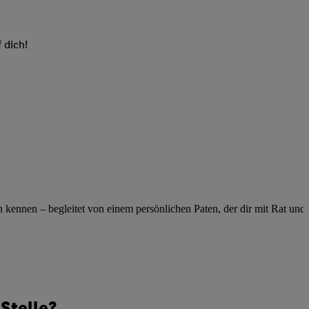
elne
ig benannten Zwecke
 dich!
g, Bereitstellung und
dlichen Quellen,
telter Informationen,
-basierten Utiq-
 Speichern von
ngebote. Analyse
ellen. Verwendung
ung von Profilen
ennen – begleitet von einem persönlichen Paten, der dir mit Rat und Ta
Stelle?