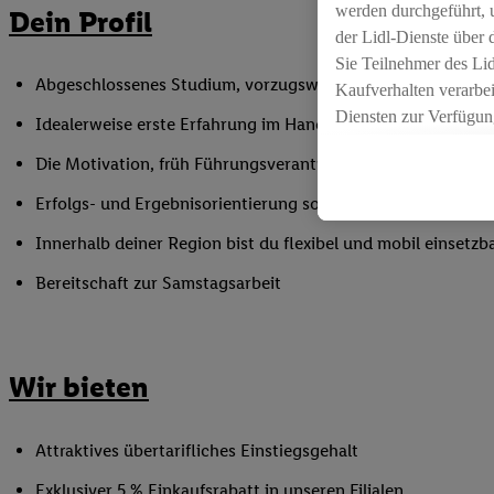
werden durchgeführt, 
Dein Profil
der Lidl-Dienste über
Sie Teilnehmer des Li
Abgeschlossenes Studium, vorzugsweise mit betriebswirtsc
Kaufverhalten verarbei
Diensten zur Verfügung
Idealerweise erste Erfahrung im Handelsumfeld, z. B. im R
seiner Auftraggeber m
Die Motivation, früh Führungsverantwortung zu übernehm
Die Erstellung persona
angereicherten Profil
Erfolgs- und Ergebnisorientierung sowie Problem- und Ko
Ihr Kaufverhalten in d
Innerhalb deiner Region bist du flexibel und mobil einsetzb
sowie Ihre genauen St
Speichern von und/ od
Bereitschaft zur Samstagsarbeit
(sogenannten Segment
zur Leistungs-/ Erfol
zur technischen Siche
Wir bieten
Sofern Sie hier Ihre Z
bestehendes Lidl Plus
in gemeinsamer Verant
Attraktives übertarifliches Einstiegsgehalt
spezielle Online-Kennu
beschriebene Utiq-Ken
Exklusiver 5 % Einkaufsrabatt in unseren Filialen