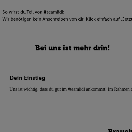
Datenschutzbestimmu
Verwendungszwecke ode
So wirst du Teil von #teamlidl:
und Funktionen im Ra
Wir benötigen kein Anschreiben von dir. Klick einfach auf „Jetz
Gewährleistung der Si
Anzeige von Werbung u
Verknüpfung verschiede
Messung des Erfolgs 
Bei uns ist mehr drin!
Technologie für digita
Verwendung genauer
oder Zugriff auf I
von Zielgruppen d
Dein Einstieg
reduzierter Daten
zur Auswahl person
Uns ist wichtig, dass du gut im #teamlidl ankommst! Im Rahmen dei
Liste der Partn
Brauch