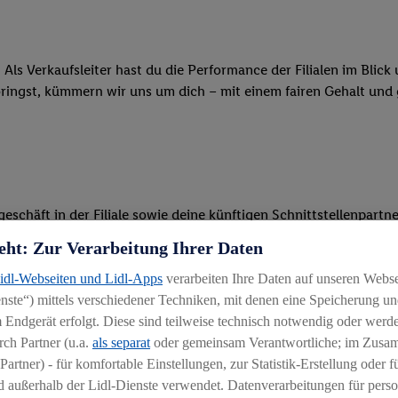
 Als Verkaufsleiter hast du die Performance der Filialen im Blic
bringst, kümmern wir uns um dich – mit einem fairen Gehalt und
schäft in der Filiale sowie deine künftigen Schnittstellenpartne
eht: Zur Verarbeitung Ihrer Daten
en und bis zu 100 Mitarbeitern
Lidl-Webseiten und Lidl-Apps
verarbeiten Ihre Daten auf unseren Webs
st verantwortlich für die Analyse und Optimierung von Kennzahle
ste“) mittels verschiedener Techniken, mit denen eine Speicherung und
 Endgerät erfolgt. Diese sind teilweise technisch notwendig oder werde
und Karrierebegleitung deiner Mitarbeiter
ch Partner (u.a.
als separat
oder gemeinsam Verantwortliche; im Zus
Partner) - für komfortable Einstellungen, zur Statistik-Erstellung oder fü
 außerhalb der Lidl-Dienste verwendet. Datenverarbeitungen für perso