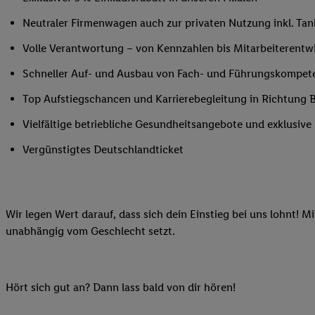
Ihnen personalisierte
Neutraler Firmenwagen auch zur privaten Nutzung inkl. Tank
auch Ihre in einen Ha
Zudem erlauben Sie u
Volle Verantwortung – von Kennzahlen bis Mitarbeiterentw
Technologie in den Lid
Schneller Auf- und Ausbau von Fach- und Führungskompet
Sie verfügbar ist. Wenn
Adresse und einer Kun
Top Aufstiegschancen und Karrierebegleitung in Richtung B
werden diese Kennung 
Vielfältige betriebliche Gesundheitsangebote und exklusiv
Lidl-Diensten zu erfas
werden, die von Dritte
Vergünstigtes Deutschlandticket
können Ihre Einwilligu
Möglichkeit, Ihre Einw
(„consenthub“)
oder üb
Wir legen Wert darauf, dass sich dein Einstieg bei uns lohnt! M
Marketing“ am unteren 
unabhängig vom Geschlecht setzt.
finden Sie in den
Date
Durch einen Klick auf
Klick auf „Zustimmen“
sämtlicher genannten P
Hört sich gut an? Dann lass bald von dir hören!
Ihre Einwilligung jede