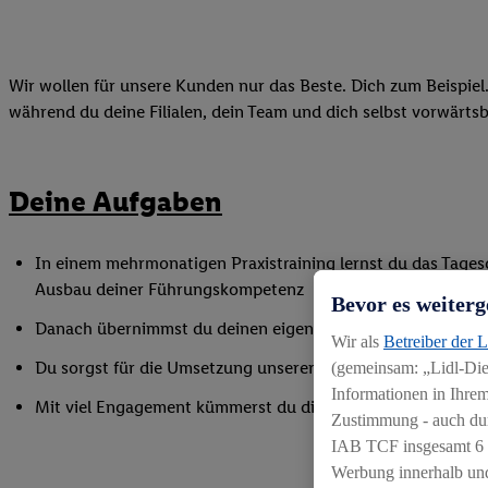
Wir wollen für unsere Kunden nur das Beste. Dich zum Beispiel.
während du deine Filialen, dein Team und dich selbst vorwärts
Deine Aufgaben
In einem mehrmonatigen Praxistraining lernst du das Tagesge
Ausbau deiner Führungskompetenz
Bevor es weiterg
Danach übernimmst du deinen eigenen Bezirk mit 4–6 Filial
Wir als
Betreiber der 
Du sorgst für die Umsetzung unserer Filialkonzepte und bi
(gemeinsam: „Lidl-Dien
Informationen in Ihrem
Mit viel Engagement kümmerst du dich um die Entwicklung 
Zustimmung - auch dur
IAB TCF insgesamt
6
Werbung innerhalb und