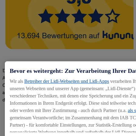
Bevor es weitergeht: Zur Verarbeitung Ihrer Da
Die Bewertungen von aktuellen und ehemaligen Mitarbeitern,
Azubis und externen Bewerbern haben uns zu einer Top
Wir als
Betreiber der Lidl-Webseiten und Lidl-Apps
verarbeiten I
Company gemacht. Wir freuen uns über unseren guten Score
unseren Webseiten und unserer App (gemeinsam: „Lidl-Dienste“) 
auf dem Arbeitgeber-Bewertungsportal kununu.Hier geht's zu
verschiedener Techniken, mit denen eine Speicherung und ein Zug
den Bewertungen
Informationen in Ihrem Endgerät erfolgt. Diese sind teilweise te
oder werden mit Ihrer Zustimmung - auch durch Partner (u.a.
als 
gemeinsam Verantwortliche; im Zusammenhang mit dem IAB TC
Partner) - für komfortable Einstellungen, zur Statistik-Erstellung o
personalisierte Werbung innerhalb und außerhalb der Lidl-Dienst