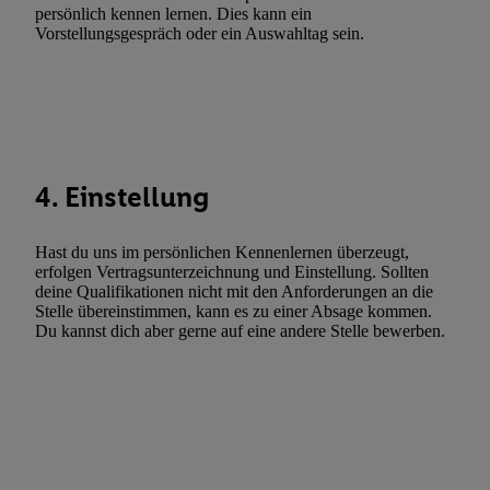
Gewährleistung der Sicherheit, Verhinderung und Aufdeckung v
persönlich kennen lernen. Dies kann ein
Vorstellungsgespräch oder ein Auswahltag sein.
Fehlerbehebung, Bereitstellung und Anzeige von Werbung und In
Abgleichung und Kombination von Daten aus unterschiedlichen 
Verknüpfung verschiedener Endgeräte, Identifikation von Geräte
automatisch übermittelter Informationen, Messung des Erfolgs vo
Werbekampagnen durch TTD und Nutzung der Telekommunikatio
Utiq-Technologie für digitales Marketing, sowie:
4. Einstellung
Verwendung genauer Standortdaten. Erstellung von Profilen für 
Werbung. Speichern von oder Zugriff auf Informationen auf ei
Hast du uns im persönlichen Kennenlernen überzeugt,
Entwicklung und Verbesserung der Angebote. Analyse von Zie
erfolgen Vertragsunterzeichnung und Einstellung. Sollten
Statistiken oder Kombinationen von Daten aus verschiedenen Q
deine Qualifikationen nicht mit den Anforderungen an die
Stelle übereinstimmen, kann es zu einer Absage kommen.
Verwendung reduzierter Daten zur Auswahl von Werbeanzeige
Du kannst dich aber gerne auf eine andere Stelle bewerben.
Werbeleistung. Verwendung von Profilen zur Auswahl personali
Werbung.
Liste der Partner (Lieferanten)