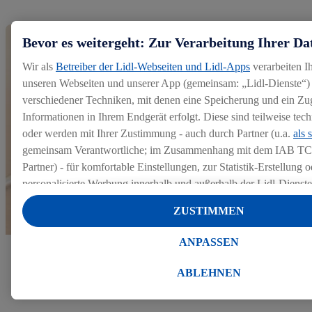
Bevor es weitergeht: Zur Verarbeitung Ihrer Da
Wir als
Betreiber der Lidl-Webseiten und Lidl-Apps
verarbeiten I
unseren Webseiten und unserer App (gemeinsam: „Lidl-Dienste“) 
verschiedener Techniken, mit denen eine Speicherung und ein Zug
Informationen in Ihrem Endgerät erfolgt. Diese sind teilweise te
oder werden mit Ihrer Zustimmung - auch durch Partner (u.a.
als 
gemeinsam Verantwortliche; im Zusammenhang mit dem IAB TC
Partner) - für komfortable Einstellungen, zur Statistik-Erstellung o
personalisierte Werbung innerhalb und außerhalb der Lidl-Dienst
Datenverarbeitungen für personalisierte Werbung werden durchge
ZUSTIMMEN
Werbung auszusteuern und um Dritten die Ausspielung von Werb
Lidl-Dienste über die Ihnen und Ihren Haushaltsangehörigen zug
ANPASSEN
Endgeräte zu ermöglichen. Sofern Sie Teilnehmer des Lidl Plus-
Mehr zu unserem Bewerbungsprozess
werden für diese Zwecke auch Daten aus Ihrem Filial-Kaufverhalte
ABLEHNEN
Zudem werden einem der o.g. Partner Daten über Ihr Kaufverhalte
Diensten zur Verfügung gestellt, damit dieser als
eigenständig Ver