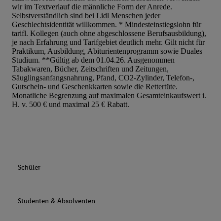
wir im Textverlauf die männliche Form der Anrede.
Werbung auszuspielen. Hierzu wird von uns und einem der ander
Selbstverständlich sind bei Lidl Menschen jeder
genannten Partner auch Ihre in einen Hashwert umgewandelte E-
Geschlechtsidentität willkommen. * Mindesteinstiegslohn für
gemeinsamer Verantwortlichkeit verarbeitet.
tarifl. Kollegen (auch ohne abgeschlossene Berufsausbildung),
je nach Erfahrung und Tarifgebiet deutlich mehr. Gilt nicht für
Zudem erlauben Sie uns, der Utiq SA/NV („Utiq“) und
Praktikum, Ausbildung, Abiturientenprogramm sowie Duales
Ihrem
Telekommunikationsnetzbetreiber
, die Utiq-Technologie in
Studium. **Gültig ab dem 01.04.26. Ausgenommen
einzusetzen. Utiq prüft zunächst anhand Ihrer IP-Adresse, ob die 
Tabakwaren, Bücher, Zeitschriften und Zeitungen,
Säuglingsanfangsnahrung, Pfand, CO2-Zylinder, Telefon-,
Sie verfügbar ist. Wenn das der Fall ist, gibt Utiq Ihre IP-Adresse
Gutschein- und Geschenkkarten sowie die Rettertüte.
Netzbetreiber weiter, der anhand der IP-Adresse und einer Kund
Monatliche Begrenzung auf maximalen Gesamteinkaufswert i.
wie z.B. Ihrer Mobilfunknummer, eine Kennung für Utiq erstellt.
H. v. 500 € und maximal 25 € Rabatt.
Kennung verwenden, um Sie wiederzuerkennen und Erkenntnisse
Nutzungsverhalten in den Lidl-Diensten zu erfassen. Insbesonder
mittels dieser Technologie auch auf Diensten wiedererkannt werd
Dritten betrieben werden, damit wir Ihnen dort personalisierte W
können. Sie können Ihre Einwilligung speziell zur Nutzung der U
Schüler
zusätzlich zur weiter unten erläuterten Möglichkeit, Ihre Einwilli
widerrufen - jederzeit auch über
das Datenschutzportal von Utiq
(„consenthub“)
oder über „Anpassen“/„Nutzung der Telekommunik
Studenten & Absolventen
Utiq-Technologie für digitales Marketing“ am unteren Ende diese
(nur für die Lidl-Dienste) widerrufen. Weitere Informationen finde