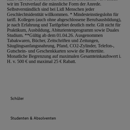
wir im Textverlauf die männliche Form der Anrede.
Werbung auszuspielen. Hierzu wird von uns und einem der ander
Selbstverständlich sind bei Lidl Menschen jeder
genannten Partner auch Ihre in einen Hashwert umgewandelte E-
Geschlechtsidentität willkommen. * Mindesteinstiegslohn für
gemeinsamer Verantwortlichkeit verarbeitet.
tarifl. Kollegen (auch ohne abgeschlossene Berufsausbildung),
je nach Erfahrung und Tarifgebiet deutlich mehr. Gilt nicht für
Zudem erlauben Sie uns, der Utiq SA/NV („Utiq“) und
Praktikum, Ausbildung, Abiturientenprogramm sowie Duales
Ihrem
Telekommunikationsnetzbetreiber
, die Utiq-Technologie in
Studium. **Gültig ab dem 01.04.26. Ausgenommen
einzusetzen. Utiq prüft zunächst anhand Ihrer IP-Adresse, ob die 
Tabakwaren, Bücher, Zeitschriften und Zeitungen,
Säuglingsanfangsnahrung, Pfand, CO2-Zylinder, Telefon-,
Sie verfügbar ist. Wenn das der Fall ist, gibt Utiq Ihre IP-Adresse
Gutschein- und Geschenkkarten sowie die Rettertüte.
Netzbetreiber weiter, der anhand der IP-Adresse und einer Kund
Monatliche Begrenzung auf maximalen Gesamteinkaufswert i.
wie z.B. Ihrer Mobilfunknummer, eine Kennung für Utiq erstellt.
H. v. 500 € und maximal 25 € Rabatt.
Kennung verwenden, um Sie wiederzuerkennen und Erkenntnisse
Nutzungsverhalten in den Lidl-Diensten zu erfassen. Insbesonder
mittels dieser Technologie auch auf Diensten wiedererkannt werd
Dritten betrieben werden, damit wir Ihnen dort personalisierte W
können. Sie können Ihre Einwilligung speziell zur Nutzung der U
Schüler
zusätzlich zur weiter unten erläuterten Möglichkeit, Ihre Einwilli
widerrufen - jederzeit auch über
das Datenschutzportal von Utiq
(„consenthub“)
oder über „Anpassen“/„Nutzung der Telekommunik
Studenten & Absolventen
Utiq-Technologie für digitales Marketing“ am unteren Ende diese
(nur für die Lidl-Dienste) widerrufen. Weitere Informationen finde