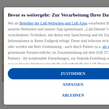
Bevor es weitergeht: Zur Verarbeitung Ihrer Da
Wir als
Betreiber der Lidl-Webseiten und Lidl-Apps
verarbeiten I
unseren Webseiten und unserer App (gemeinsam: „Lidl-Dienste“) 
verschiedener Techniken, mit denen eine Speicherung und ein Zug
Informationen in Ihrem Endgerät erfolgt. Diese sind teilweise te
oder werden mit Ihrer Zustimmung - auch durch Partner (u.a.
als 
gemeinsam Verantwortliche; im Zusammenhang mit dem IAB TC
Partner) - für komfortable Einstellungen, zur Statistik-Erstellung o
personalisierte Werbung innerhalb und außerhalb der Lidl-Dienst
Datenverarbeitungen für personalisierte Werbung werden durchge
ZUSTIMMEN
Werbung auszusteuern und um Dritten die Ausspielung von Werb
Lidl-Dienste über die Ihnen und Ihren Haushaltsangehörigen zug
ANPASSEN
Endgeräte zu ermöglichen. Sofern Sie Teilnehmer des Lidl Plus-
Mehr zu unserem Bewerbungsprozess
werden für diese Zwecke auch Daten aus Ihrem Filial-Kaufverhalte
ABLEHNEN
Zudem werden einem der o.g. Partner Daten über Ihr Kaufverhalte
Diensten zur Verfügung gestellt, damit dieser als
eigenständig Ver