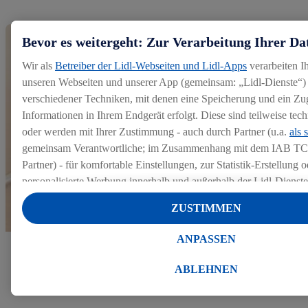
Bevor es weitergeht: Zur Verarbeitung Ihrer Da
Wir als
Betreiber der Lidl-Webseiten und Lidl-Apps
verarbeiten I
unseren Webseiten und unserer App (gemeinsam: „Lidl-Dienste“) 
verschiedener Techniken, mit denen eine Speicherung und ein Zug
Informationen in Ihrem Endgerät erfolgt. Diese sind teilweise te
oder werden mit Ihrer Zustimmung - auch durch Partner (u.a.
als 
gemeinsam Verantwortliche; im Zusammenhang mit dem IAB TC
Partner) - für komfortable Einstellungen, zur Statistik-Erstellung o
personalisierte Werbung innerhalb und außerhalb der Lidl-Dienst
Datenverarbeitungen für personalisierte Werbung werden durchge
ZUSTIMMEN
Werbung auszusteuern und um Dritten die Ausspielung von Werb
Lidl-Dienste über die Ihnen und Ihren Haushaltsangehörigen zug
ANPASSEN
Endgeräte zu ermöglichen. Sofern Sie Teilnehmer des Lidl Plus-
Mehr zu unserem Bewerbungsprozess
werden für diese Zwecke auch Daten aus Ihrem Filial-Kaufverhalte
ABLEHNEN
Zudem werden einem der o.g. Partner Daten über Ihr Kaufverhalte
Diensten zur Verfügung gestellt, damit dieser als
eigenständig Ver