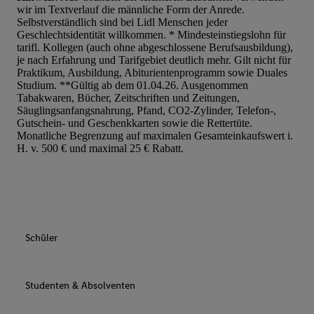
wir im Textverlauf die männliche Form der Anrede.
Werbung auszuspielen. Hierzu wird von uns und einem der ander
Selbstverständlich sind bei Lidl Menschen jeder
genannten Partner auch Ihre in einen Hashwert umgewandelte E-
Geschlechtsidentität willkommen. * Mindesteinstiegslohn für
gemeinsamer Verantwortlichkeit verarbeitet.
tarifl. Kollegen (auch ohne abgeschlossene Berufsausbildung),
je nach Erfahrung und Tarifgebiet deutlich mehr. Gilt nicht für
Zudem erlauben Sie uns, der Utiq SA/NV („Utiq“) und
Praktikum, Ausbildung, Abiturientenprogramm sowie Duales
Ihrem
Telekommunikationsnetzbetreiber
, die Utiq-Technologie in
Studium. **Gültig ab dem 01.04.26. Ausgenommen
einzusetzen. Utiq prüft zunächst anhand Ihrer IP-Adresse, ob die 
Tabakwaren, Bücher, Zeitschriften und Zeitungen,
Säuglingsanfangsnahrung, Pfand, CO2-Zylinder, Telefon-,
Sie verfügbar ist. Wenn das der Fall ist, gibt Utiq Ihre IP-Adresse
Gutschein- und Geschenkkarten sowie die Rettertüte.
Netzbetreiber weiter, der anhand der IP-Adresse und einer Kund
Monatliche Begrenzung auf maximalen Gesamteinkaufswert i.
wie z.B. Ihrer Mobilfunknummer, eine Kennung für Utiq erstellt.
H. v. 500 € und maximal 25 € Rabatt.
Kennung verwenden, um Sie wiederzuerkennen und Erkenntnisse
Nutzungsverhalten in den Lidl-Diensten zu erfassen. Insbesonder
mittels dieser Technologie auch auf Diensten wiedererkannt werd
Dritten betrieben werden, damit wir Ihnen dort personalisierte W
können. Sie können Ihre Einwilligung speziell zur Nutzung der U
Schüler
zusätzlich zur weiter unten erläuterten Möglichkeit, Ihre Einwilli
widerrufen - jederzeit auch über
das Datenschutzportal von Utiq
(„consenthub“)
oder über „Anpassen“/„Nutzung der Telekommunik
Studenten & Absolventen
Utiq-Technologie für digitales Marketing“ am unteren Ende diese
(nur für die Lidl-Dienste) widerrufen. Weitere Informationen finde