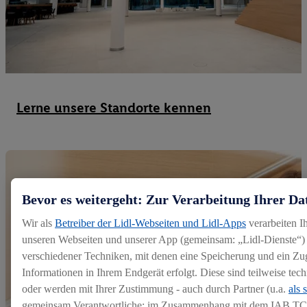
Lerne unsere Standorte kennen
Bevor es weitergeht: Zur Verarbeitung Ihrer Da
Wir als
Betreiber der Lidl-Webseiten und Lidl-Apps
verarbeiten I
unseren Webseiten und unserer App (gemeinsam: „Lidl-Dienste“) 
verschiedener Techniken, mit denen eine Speicherung und ein Zug
Informationen in Ihrem Endgerät erfolgt. Diese sind teilweise te
oder werden mit Ihrer Zustimmung - auch durch Partner (u.a.
als 
gemeinsam Verantwortliche; im Zusammenhang mit dem IAB TC