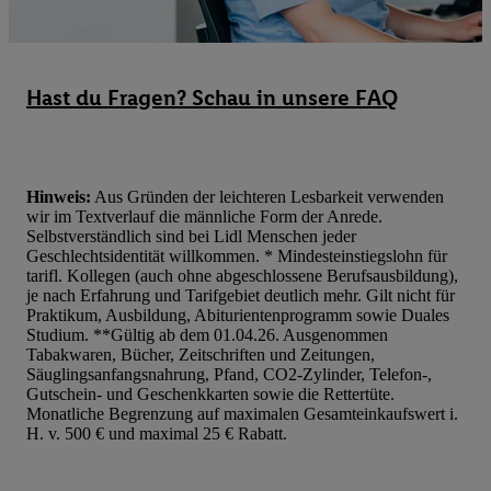
dieser Werbung erfolgen Verarbeitungen auch zur Leistungs-/ Er
Werbung, zur Zielgruppenforschung, zur Entwicklung von Angeb
technischen Sicherung und Optimierung dieser Werbeausspielung
Sofern Sie hier Ihre Zustimmung dazu erteilen und danach ein Li
Hast du Fragen? Schau in unsere FAQ
erstellen bzw. sich in Ihr bestehendes Lidl Plus-Konto einloggen,
hinaus auch Ihre dort angegebene E-Mail-Adresse von uns in ge
Verantwortlichkeit mit einem der oben genannten Partner verwen
daraus eine spezielle Online-Kennung zu erstellen (die sogenannt
Hinweis:
Aus Gründen der leichteren Lesbarkeit verwenden
wir im Textverlauf die männliche Form der Anrede.
sodann ähnlich wie die sogleich beschriebene Utiq-Kennung ve
Selbstverständlich sind bei Lidl Menschen jeder
um Sie in von Dritten betriebenen Diensten zu erkennen und Ihnen
Geschlechtsidentität willkommen. * Mindesteinstiegslohn für
Werbung auszuspielen. Hierzu wird von uns und einem der ander
tarifl. Kollegen (auch ohne abgeschlossene Berufsausbildung),
je nach Erfahrung und Tarifgebiet deutlich mehr. Gilt nicht für
genannten Partner auch Ihre in einen Hashwert umgewandelte E-
Praktikum, Ausbildung, Abiturientenprogramm sowie Duales
gemeinsamer Verantwortlichkeit verarbeitet.
Studium. **Gültig ab dem 01.04.26. Ausgenommen
Zudem erlauben Sie uns, der Utiq SA/NV („Utiq“) und
Tabakwaren, Bücher, Zeitschriften und Zeitungen,
Säuglingsanfangsnahrung, Pfand, CO2-Zylinder, Telefon-,
Ihrem
Telekommunikationsnetzbetreiber
, die Utiq-Technologie in
Gutschein- und Geschenkkarten sowie die Rettertüte.
einzusetzen. Utiq prüft zunächst anhand Ihrer IP-Adresse, ob die 
Monatliche Begrenzung auf maximalen Gesamteinkaufswert i.
Sie verfügbar ist. Wenn das der Fall ist, gibt Utiq Ihre IP-Adresse
H. v. 500 € und maximal 25 € Rabatt.
Netzbetreiber weiter, der anhand der IP-Adresse und einer Kund
wie z.B. Ihrer Mobilfunknummer, eine Kennung für Utiq erstellt.