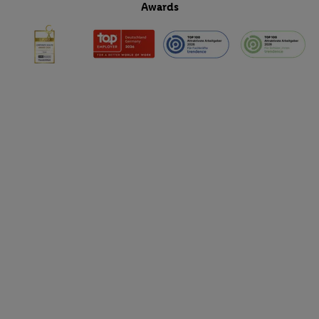
Awards
Funktionen im Rahmen des Einsatzes des IAB TCF für Werbung
Erfolgsmessung:
Gewährleistung der Sicherheit, Verhinderung und Aufdeckung v
Fehlerbehebung, Bereitstellung und Anzeige von Werbung und In
Abgleichung und Kombination von Daten aus unterschiedlichen 
Verknüpfung verschiedener Endgeräte, Identifikation von Geräte
automatisch übermittelter Informationen, Messung des Erfolgs vo
Werbekampagnen durch TTD und Nutzung der Telekommunikatio
Utiq-Technologie für digitales Marketing, sowie:
Verwendung genauer Standortdaten. Erstellung von Profilen für 
Werbung. Speichern von oder Zugriff auf Informationen auf ei
Entwicklung und Verbesserung der Angebote. Analyse von Zie
Statistiken oder Kombinationen von Daten aus verschiedenen Q
Verwendung reduzierter Daten zur Auswahl von Werbeanzeige
Werbeleistung. Verwendung von Profilen zur Auswahl personali
Werbung.
Liste der Partner (Lieferanten)