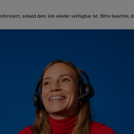
formiert, sobald dein Job wieder verfügbar ist. Bitte beachte, d