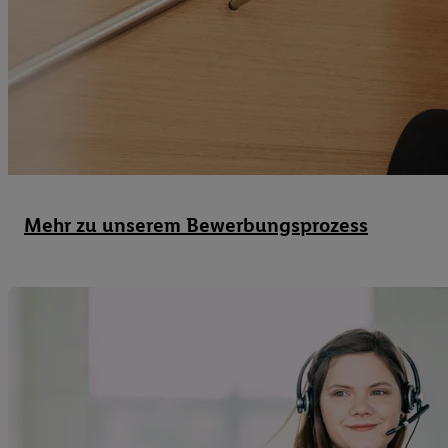
Datenschutzbestimmu
Verwendungszwecke ode
und Funktionen im Ra
Gewährleistung der Si
Anzeige von Werbung u
Verknüpfung verschiede
Messung des Erfolgs 
Technologie für digita
Verwendung genauer
Mehr zu unserem Bewerbungsprozess
oder Zugriff auf I
von Zielgruppen d
reduzierter Daten
zur Auswahl person
Liste der Partn