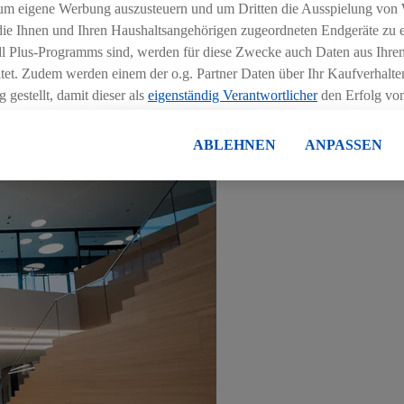
Einstiegmöglichkeiten für Studenten
Jobs für Que
um eigene Werbung auszusteuern und um Dritten die Ausspielung von
 die Ihnen und Ihren Haushaltsangehörigen zugeordneten Endgeräte zu 
dl Plus-Programms sind, werden für diese Zwecke auch Daten aus Ihrem
 Filialleiter
Jobs im Einkauf
Jobs im Be
tet. Zudem werden einem der o.g. Partner Daten über Ihr Kaufverhalten
 gestellt, damit dieser als
eigenständig Verantwortlicher
den Erfolg v
essen kann.
lisierter Werbung basiert auf der Generierung von auch mit Daten von
ABLEHNEN
ANPASSEN
en. Dies umfasst die Zusammenführung von Daten (z.B. über Ihre Nutzu
en Lidl-Diensten, Informationen aus Ihrem Kundenkonto - z.B. Alter od
andortdaten) auch über verschiedene Endgeräte und Lidl-Dienste hinwe
er dem Zugriff auf Informationen auf Ihren Endgeräten zur Erstellung 
en). Im Zusammenhang mit dem Ausspielen dieser Werbung erfolgen V
gsmessung der Werbung, zur Zielgruppenforschung, zur Entwicklung v
rung und Optimierung dieser Werbeausspielungen.
ustimmung dazu erteilen und danach ein Lidl Plus-Konto erstellen bzw. s
-Konto einloggen, kann darüber hinaus auch Ihre dort angegebene E-M
wortlichkeit mit einem der oben genannten Partner verwendet werden,
ng zu erstellen (die sogenannte EUID), die wir sodann ähnlich wie die
nung verwenden können, um Sie in von Dritten betriebenen Diensten 