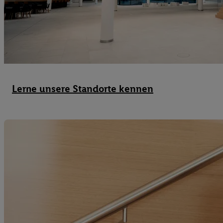
Ihnen personalisierte
auch Ihre in einen Ha
Zudem erlauben Sie u
Technologie in den Lid
Sie verfügbar ist. Wenn
Adresse und einer Kun
werden diese Kennung 
Lerne unsere Standorte kennen
Lidl-Diensten zu erfas
werden, die von Dritte
können Ihre Einwilligu
Möglichkeit, Ihre Einw
(„consenthub“)
oder üb
Marketing“ am unteren 
finden Sie in den
Date
Durch einen Klick auf
Klick auf „Zustimmen“
sämtlicher genannten P
Ihre Einwilligung jede