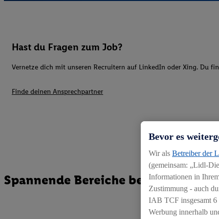
Hast du Fragen zum Job?
Vernetze dich mit unseren Recruitern auf LinkedIn oder Xing. Du fi
Finde deinen Ansprechpartner
Bevor es weiterg
Wir als
Betreiber der 
(gemeinsam: „Lidl-Dien
Spannende Bereiche bei Lidl
Informationen in Ihrem
Zustimmung - auch dur
IAB TCF insgesamt
6
Werbung innerhalb und