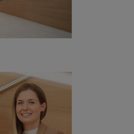
 Werbung auszuspielen. Hierzu wird von uns und einem der anderen obe
shwert umgewandelte E-Mail-Adresse in gemeinsamer Verantwortlichkeit
ns, der Utiq SA/NV („Utiq“) und Ihrem
Telekommunikationsnetzbetreib
l-Diensten einzusetzen. Utiq prüft zunächst anhand Ihrer IP-Adresse, o
 das der Fall ist, gibt Utiq Ihre IP-Adresse an Ihren Netzbetreiber weit
denkonto-Referenz, wie z.B. Ihrer Mobilfunknummer, eine Kennung für 
verwenden, um Sie wiederzuerkennen und Erkenntnisse über Ihr Nutz
sen. Insbesondere können Sie mittels dieser Technologie auch auf Dien
n betrieben werden, damit wir Ihnen dort personalisierte Werbung auss
ng speziell zur Nutzung der Utiq-Technologie - zusätzlich zur weiter un
illigung generell zu widerrufen - jederzeit auch über
das Datenschutzpo
er „Anpassen“/„Nutzung der Telekommunikations-basierten Utiq-Techno
Ende dieser Einwilligung (nur für die Lidl-Dienste) widerrufen. Weite
nschutzbestimmungen von Utiq
.
 „Ablehnen“ können Sie nur den Einsatz notwendiger Techniken zulas
 stimmen Sie allen Verarbeitungen zu sämtlichen vorgenannten Zweck
artner zu. Weitere Informationen, auch zur Speicherdauer der Daten u
rzeit mit Wirkung für die Zukunft zu widerrufen, finden Sie in unseren