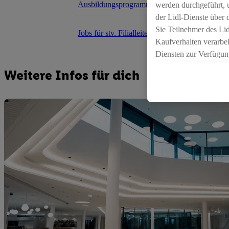
Ausbildungsprogramme für Schüler
werden durchgeführt, 
der Lidl-Dienste über
Sie Teilnehmer des Li
Jobs für stv. Filialleiter
Jobs für
Kaufverhalten verarbei
Diensten zur Verfügung
seiner Auftraggeber m
Weitere Infos für dich
Die Erstellung persona
angereicherten Profil
Ihr Kaufverhalten in d
sowie Ihre genauen St
Speichern von und/ od
(sogenannten Segment
zur Leistungs-/ Erfol
zur technischen Siche
Sofern Sie hier Ihre Z
bestehendes Lidl Plus
in gemeinsamer Verant
spezielle Online-Kennu
beschriebene Utiq-Ken