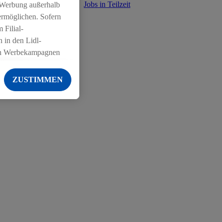
reinsteiger
Jobs in Teilzeit
 Werbung außerhalb
ermöglichen. Sofern
 Filial-
reich Immobilien
 in den Lidl-
on Werbekampagnen
 anderen Diensten
ZUSTIMMEN
ng der Lidl-Dienste,
er Geschlecht -
g einschließlich dem
von Zielgruppen
erarbeitungen auch
on Angeboten sowie
ich in Ihr
ail-Adresse von uns
 um daraus eine
 sogleich
zu erkennen und