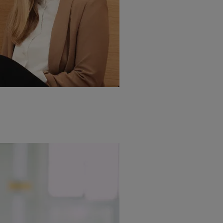
ngen
.
Die Impressen finden Sie hier.
Unter „Anpassen“ können Sie einz
r Partner zulassen; das gilt auch für die nachfolgend schlagwortart
hmen des Einsatzes des IAB TCF für Werbung und Erfolgsmessung:
cherheit, Verhinderung und Aufdeckung von Betrug und Fehlerbehebun
nd Inhalten, Abgleichung und Kombination von Daten aus unterschie
ner Endgeräte, Identifikation von Geräten anhand automatisch übermit
von Werbekampagnen durch TTD und Nutzung der Telekommunikations
les Marketing, sowie:
 Standortdaten. Erstellung von Profilen für personalisierte Werbung.
nformationen auf einem Endgerät. Entwicklung und Verbesserung der A
urch Statistiken oder Kombinationen von Daten aus verschiedenen Qu
 zur Auswahl von Werbeanzeigen. Messung der Werbeleistung. Verwend
alisierter Werbung.
er (Lieferanten)