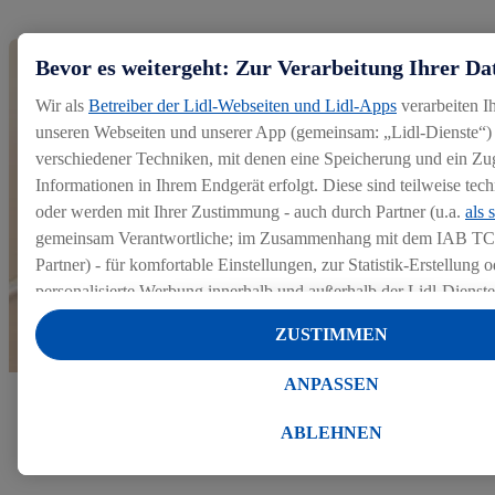
Bevor es weitergeht: Zur Verarbeitung Ihrer Da
Wir als
Betreiber der Lidl-Webseiten und Lidl-Apps
verarbeiten I
unseren Webseiten und unserer App (gemeinsam: „Lidl-Dienste“) 
verschiedener Techniken, mit denen eine Speicherung und ein Zug
Informationen in Ihrem Endgerät erfolgt. Diese sind teilweise te
oder werden mit Ihrer Zustimmung - auch durch Partner (u.a.
als 
gemeinsam Verantwortliche; im Zusammenhang mit dem IAB TC
Partner) - für komfortable Einstellungen, zur Statistik-Erstellung o
personalisierte Werbung innerhalb und außerhalb der Lidl-Dienst
Datenverarbeitungen für personalisierte Werbung werden durchge
ZUSTIMMEN
Werbung auszusteuern und um Dritten die Ausspielung von Werb
Lidl-Dienste über die Ihnen und Ihren Haushaltsangehörigen zug
ANPASSEN
Endgeräte zu ermöglichen. Sofern Sie Teilnehmer des Lidl Plus-
Mehr zu unserem Bewerbungsprozess
werden für diese Zwecke auch Daten aus Ihrem Filial-Kaufverhalte
ABLEHNEN
Zudem werden einem der o.g. Partner Daten über Ihr Kaufverhalte
Diensten zur Verfügung gestellt, damit dieser als
eigenständig Ver