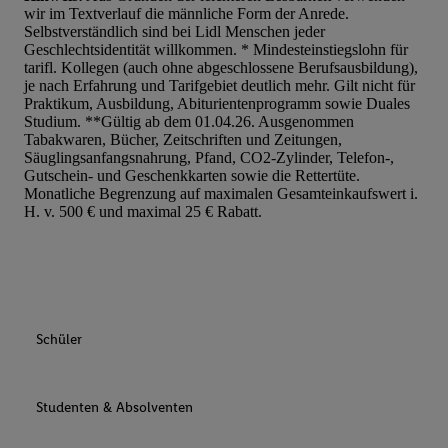
wir im Textverlauf die männliche Form der Anrede.
Werbung auszuspielen. Hierzu wird von uns und einem der ander
Selbstverständlich sind bei Lidl Menschen jeder
genannten Partner auch Ihre in einen Hashwert umgewandelte E-
Geschlechtsidentität willkommen. * Mindesteinstiegslohn für
gemeinsamer Verantwortlichkeit verarbeitet.
tarifl. Kollegen (auch ohne abgeschlossene Berufsausbildung),
je nach Erfahrung und Tarifgebiet deutlich mehr. Gilt nicht für
Zudem erlauben Sie uns, der Utiq SA/NV („Utiq“) und
Praktikum, Ausbildung, Abiturientenprogramm sowie Duales
Ihrem
Telekommunikationsnetzbetreiber
, die Utiq-Technologie in
Studium. **Gültig ab dem 01.04.26. Ausgenommen
einzusetzen. Utiq prüft zunächst anhand Ihrer IP-Adresse, ob die 
Tabakwaren, Bücher, Zeitschriften und Zeitungen,
Säuglingsanfangsnahrung, Pfand, CO2-Zylinder, Telefon-,
Sie verfügbar ist. Wenn das der Fall ist, gibt Utiq Ihre IP-Adresse
Gutschein- und Geschenkkarten sowie die Rettertüte.
Netzbetreiber weiter, der anhand der IP-Adresse und einer Kund
Monatliche Begrenzung auf maximalen Gesamteinkaufswert i.
wie z.B. Ihrer Mobilfunknummer, eine Kennung für Utiq erstellt.
H. v. 500 € und maximal 25 € Rabatt.
Kennung verwenden, um Sie wiederzuerkennen und Erkenntnisse
Nutzungsverhalten in den Lidl-Diensten zu erfassen. Insbesonder
mittels dieser Technologie auch auf Diensten wiedererkannt werd
Dritten betrieben werden, damit wir Ihnen dort personalisierte W
können. Sie können Ihre Einwilligung speziell zur Nutzung der U
Schüler
zusätzlich zur weiter unten erläuterten Möglichkeit, Ihre Einwilli
widerrufen - jederzeit auch über
das Datenschutzportal von Utiq
(„consenthub“)
oder über „Anpassen“/„Nutzung der Telekommunik
Studenten & Absolventen
Utiq-Technologie für digitales Marketing“ am unteren Ende diese
(nur für die Lidl-Dienste) widerrufen. Weitere Informationen finde