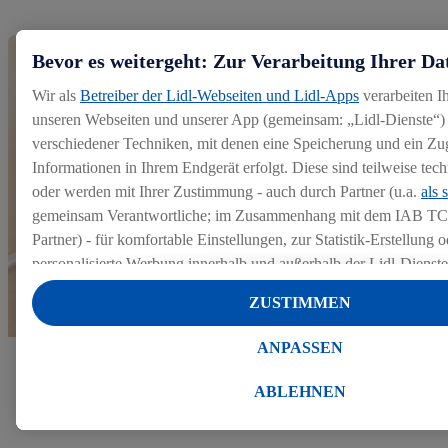
Bevor es weitergeht: Zur Verarbeitung Ihrer Da
Wir als
Betreiber der Lidl-Webseiten und Lidl-Apps
verarbeiten I
unseren Webseiten und unserer App (gemeinsam: „Lidl-Dienste“) 
verschiedener Techniken, mit denen eine Speicherung und ein Zug
Informationen in Ihrem Endgerät erfolgt. Diese sind teilweise te
oder werden mit Ihrer Zustimmung - auch durch Partner (u.a.
als 
gemeinsam Verantwortliche; im Zusammenhang mit dem IAB TC
Partner) - für komfortable Einstellungen, zur Statistik-Erstellung o
personalisierte Werbung innerhalb und außerhalb der Lidl-Dienst
Datenverarbeitungen für personalisierte Werbung werden durchge
ZUSTIMMEN
Werbung auszusteuern und um Dritten die Ausspielung von Werb
Lidl-Dienste über die Ihnen und Ihren Haushaltsangehörigen zug
ANPASSEN
Endgeräte zu ermöglichen. Sofern Sie Teilnehmer des Lidl Plus-
Mehr zu unserem Bewerbungsprozess
werden für diese Zwecke auch Daten aus Ihrem Filial-Kaufverhalte
ABLEHNEN
Zudem werden einem der o.g. Partner Daten über Ihr Kaufverhalte
Diensten zur Verfügung gestellt, damit dieser als
eigenständig Ver