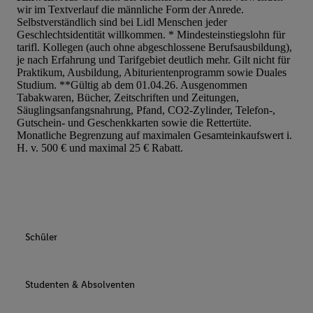
wir im Textverlauf die männliche Form der Anrede.
Werbung auszuspielen. Hierzu wird von uns und einem der ander
Selbstverständlich sind bei Lidl Menschen jeder
genannten Partner auch Ihre in einen Hashwert umgewandelte E-
Geschlechtsidentität willkommen. * Mindesteinstiegslohn für
gemeinsamer Verantwortlichkeit verarbeitet.
tarifl. Kollegen (auch ohne abgeschlossene Berufsausbildung),
je nach Erfahrung und Tarifgebiet deutlich mehr. Gilt nicht für
Zudem erlauben Sie uns, der Utiq SA/NV („Utiq“) und
Praktikum, Ausbildung, Abiturientenprogramm sowie Duales
Ihrem
Telekommunikationsnetzbetreiber
, die Utiq-Technologie in
Studium. **Gültig ab dem 01.04.26. Ausgenommen
einzusetzen. Utiq prüft zunächst anhand Ihrer IP-Adresse, ob die 
Tabakwaren, Bücher, Zeitschriften und Zeitungen,
Säuglingsanfangsnahrung, Pfand, CO2-Zylinder, Telefon-,
Sie verfügbar ist. Wenn das der Fall ist, gibt Utiq Ihre IP-Adresse
Gutschein- und Geschenkkarten sowie die Rettertüte.
Netzbetreiber weiter, der anhand der IP-Adresse und einer Kund
Monatliche Begrenzung auf maximalen Gesamteinkaufswert i.
wie z.B. Ihrer Mobilfunknummer, eine Kennung für Utiq erstellt.
H. v. 500 € und maximal 25 € Rabatt.
Kennung verwenden, um Sie wiederzuerkennen und Erkenntnisse
Nutzungsverhalten in den Lidl-Diensten zu erfassen. Insbesonder
mittels dieser Technologie auch auf Diensten wiedererkannt werd
Dritten betrieben werden, damit wir Ihnen dort personalisierte W
können. Sie können Ihre Einwilligung speziell zur Nutzung der U
Schüler
zusätzlich zur weiter unten erläuterten Möglichkeit, Ihre Einwilli
widerrufen - jederzeit auch über
das Datenschutzportal von Utiq
(„consenthub“)
oder über „Anpassen“/„Nutzung der Telekommunik
Studenten & Absolventen
Utiq-Technologie für digitales Marketing“ am unteren Ende diese
(nur für die Lidl-Dienste) widerrufen. Weitere Informationen finde