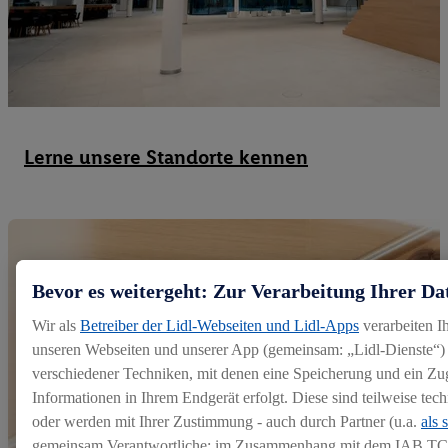
Lerne unsere Standorte kennen
Bevor es weitergeht: Zur Verarbeitung Ihrer Da
Wir als
Betreiber der Lidl-Webseiten und Lidl-Apps
verarbeiten I
unseren Webseiten und unserer App (gemeinsam: „Lidl-Dienste“) 
verschiedener Techniken, mit denen eine Speicherung und ein Zug
Informationen in Ihrem Endgerät erfolgt. Diese sind teilweise te
oder werden mit Ihrer Zustimmung - auch durch Partner (u.a.
als 
gemeinsam Verantwortliche; im Zusammenhang mit dem IAB TC