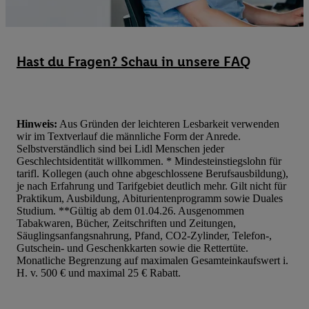
dieser Werbung erfolgen Verarbeitungen auch zur Leistungs-/ Er
Werbung, zur Zielgruppenforschung, zur Entwicklung von Angeb
technischen Sicherung und Optimierung dieser Werbeausspielung
Sofern Sie hier Ihre Zustimmung dazu erteilen und danach ein Li
Hast du Fragen? Schau in unsere FAQ
erstellen bzw. sich in Ihr bestehendes Lidl Plus-Konto einloggen,
hinaus auch Ihre dort angegebene E-Mail-Adresse von uns in ge
Verantwortlichkeit mit einem der oben genannten Partner verwen
daraus eine spezielle Online-Kennung zu erstellen (die sogenannt
Hinweis:
Aus Gründen der leichteren Lesbarkeit verwenden
wir im Textverlauf die männliche Form der Anrede.
sodann ähnlich wie die sogleich beschriebene Utiq-Kennung ve
Selbstverständlich sind bei Lidl Menschen jeder
um Sie in von Dritten betriebenen Diensten zu erkennen und Ihnen
Geschlechtsidentität willkommen. * Mindesteinstiegslohn für
Werbung auszuspielen. Hierzu wird von uns und einem der ander
tarifl. Kollegen (auch ohne abgeschlossene Berufsausbildung),
je nach Erfahrung und Tarifgebiet deutlich mehr. Gilt nicht für
genannten Partner auch Ihre in einen Hashwert umgewandelte E-
Praktikum, Ausbildung, Abiturientenprogramm sowie Duales
gemeinsamer Verantwortlichkeit verarbeitet.
Studium. **Gültig ab dem 01.04.26. Ausgenommen
Zudem erlauben Sie uns, der Utiq SA/NV („Utiq“) und
Tabakwaren, Bücher, Zeitschriften und Zeitungen,
Säuglingsanfangsnahrung, Pfand, CO2-Zylinder, Telefon-,
Ihrem
Telekommunikationsnetzbetreiber
, die Utiq-Technologie in
Gutschein- und Geschenkkarten sowie die Rettertüte.
einzusetzen. Utiq prüft zunächst anhand Ihrer IP-Adresse, ob die 
Monatliche Begrenzung auf maximalen Gesamteinkaufswert i.
Sie verfügbar ist. Wenn das der Fall ist, gibt Utiq Ihre IP-Adresse
H. v. 500 € und maximal 25 € Rabatt.
Netzbetreiber weiter, der anhand der IP-Adresse und einer Kund
wie z.B. Ihrer Mobilfunknummer, eine Kennung für Utiq erstellt.