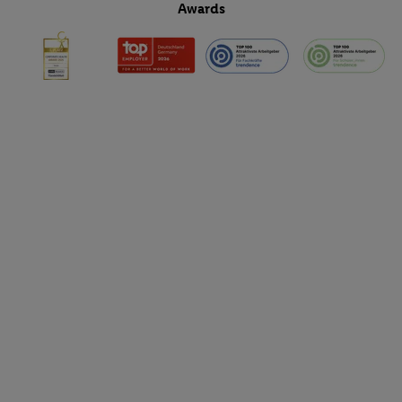
Awards
Funktionen im Rahmen des Einsatzes des IAB TCF für Werbung
Erfolgsmessung:
Gewährleistung der Sicherheit, Verhinderung und Aufdeckung v
Fehlerbehebung, Bereitstellung und Anzeige von Werbung und In
Abgleichung und Kombination von Daten aus unterschiedlichen 
Verknüpfung verschiedener Endgeräte, Identifikation von Geräte
automatisch übermittelter Informationen, Messung des Erfolgs vo
Werbekampagnen durch TTD und Nutzung der Telekommunikatio
Utiq-Technologie für digitales Marketing, sowie:
Verwendung genauer Standortdaten. Erstellung von Profilen für 
Werbung. Speichern von oder Zugriff auf Informationen auf ei
Entwicklung und Verbesserung der Angebote. Analyse von Zie
Statistiken oder Kombinationen von Daten aus verschiedenen Q
Verwendung reduzierter Daten zur Auswahl von Werbeanzeige
Werbeleistung. Verwendung von Profilen zur Auswahl personali
Werbung.
Liste der Partner (Lieferanten)