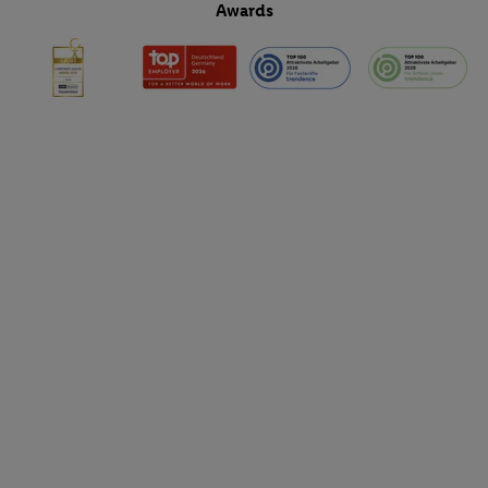
Awards
Funktionen im Rahmen des Einsatzes des IAB TCF für Werbung
Erfolgsmessung:
Gewährleistung der Sicherheit, Verhinderung und Aufdeckung v
Fehlerbehebung, Bereitstellung und Anzeige von Werbung und In
Abgleichung und Kombination von Daten aus unterschiedlichen 
Verknüpfung verschiedener Endgeräte, Identifikation von Geräte
automatisch übermittelter Informationen, Messung des Erfolgs vo
Werbekampagnen durch TTD und Nutzung der Telekommunikatio
Utiq-Technologie für digitales Marketing, sowie:
Verwendung genauer Standortdaten. Erstellung von Profilen für 
Werbung. Speichern von oder Zugriff auf Informationen auf ei
Entwicklung und Verbesserung der Angebote. Analyse von Zie
Statistiken oder Kombinationen von Daten aus verschiedenen Q
Verwendung reduzierter Daten zur Auswahl von Werbeanzeige
Werbeleistung. Verwendung von Profilen zur Auswahl personali
Werbung.
Liste der Partner (Lieferanten)