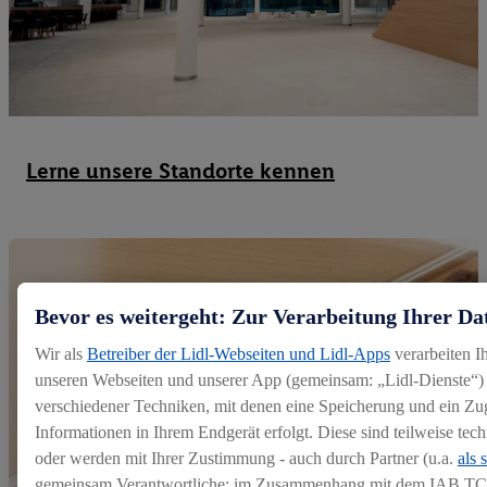
Lerne unsere Standorte kennen
Bevor es weitergeht: Zur Verarbeitung Ihrer Da
Wir als
Betreiber der Lidl-Webseiten und Lidl-Apps
verarbeiten I
unseren Webseiten und unserer App (gemeinsam: „Lidl-Dienste“) 
verschiedener Techniken, mit denen eine Speicherung und ein Zug
Informationen in Ihrem Endgerät erfolgt. Diese sind teilweise te
oder werden mit Ihrer Zustimmung - auch durch Partner (u.a.
als 
gemeinsam Verantwortliche; im Zusammenhang mit dem IAB TC