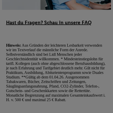
dieser Werbung erfolgen Verarbeitungen auch zur Leistungs-/ Er
Werbung, zur Zielgruppenforschung, zur Entwicklung von Angeb
technischen Sicherung und Optimierung dieser Werbeausspielung
Sofern Sie hier Ihre Zustimmung dazu erteilen und danach ein Li
Hast du Fragen? Schau in unsere FAQ
erstellen bzw. sich in Ihr bestehendes Lidl Plus-Konto einloggen,
hinaus auch Ihre dort angegebene E-Mail-Adresse von uns in ge
Verantwortlichkeit mit einem der oben genannten Partner verwen
daraus eine spezielle Online-Kennung zu erstellen (die sogenannt
Hinweis:
Aus Gründen der leichteren Lesbarkeit verwenden
wir im Textverlauf die männliche Form der Anrede.
sodann ähnlich wie die sogleich beschriebene Utiq-Kennung ve
Selbstverständlich sind bei Lidl Menschen jeder
um Sie in von Dritten betriebenen Diensten zu erkennen und Ihnen
Geschlechtsidentität willkommen. * Mindesteinstiegslohn für
Werbung auszuspielen. Hierzu wird von uns und einem der ander
tarifl. Kollegen (auch ohne abgeschlossene Berufsausbildung),
je nach Erfahrung und Tarifgebiet deutlich mehr. Gilt nicht für
genannten Partner auch Ihre in einen Hashwert umgewandelte E-
Praktikum, Ausbildung, Abiturientenprogramm sowie Duales
gemeinsamer Verantwortlichkeit verarbeitet.
Studium. **Gültig ab dem 01.04.26. Ausgenommen
Zudem erlauben Sie uns, der Utiq SA/NV („Utiq“) und
Tabakwaren, Bücher, Zeitschriften und Zeitungen,
Säuglingsanfangsnahrung, Pfand, CO2-Zylinder, Telefon-,
Ihrem
Telekommunikationsnetzbetreiber
, die Utiq-Technologie in
Gutschein- und Geschenkkarten sowie die Rettertüte.
einzusetzen. Utiq prüft zunächst anhand Ihrer IP-Adresse, ob die 
Monatliche Begrenzung auf maximalen Gesamteinkaufswert i.
Sie verfügbar ist. Wenn das der Fall ist, gibt Utiq Ihre IP-Adresse
H. v. 500 € und maximal 25 € Rabatt.
Netzbetreiber weiter, der anhand der IP-Adresse und einer Kund
wie z.B. Ihrer Mobilfunknummer, eine Kennung für Utiq erstellt.