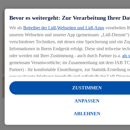
Bevor es weitergeht: Zur Verarbeitung Ihrer Da
Wir als
Betreiber der Lidl-Webseiten und Lidl-Apps
verarbeiten I
unseren Webseiten und unserer App (gemeinsam: „Lidl-Dienste“) 
verschiedener Techniken, mit denen eine Speicherung und ein Zug
Informationen in Ihrem Endgerät erfolgt. Diese sind teilweise te
oder werden mit Ihrer Zustimmung - auch durch Partner (u.a.
als 
gemeinsam Verantwortliche; im Zusammenhang mit dem IAB TC
Partner) - für komfortable Einstellungen, zur Statistik-Erstellung o
personalisierte Werbung innerhalb und außerhalb der Lidl-Dienst
Datenverarbeitungen für personalisierte Werbung werden durchge
ZUSTIMMEN
Werbung auszusteuern und um Dritten die Ausspielung von Werb
Lidl-Dienste über die Ihnen und Ihren Haushaltsangehörigen zug
ANPASSEN
Endgeräte zu ermöglichen. Sofern Sie Teilnehmer des Lidl Plus-
Mehr zu unserem Bewerbungsprozess
werden für diese Zwecke auch Daten aus Ihrem Filial-Kaufverhalte
ABLEHNEN
Zudem werden einem der o.g. Partner Daten über Ihr Kaufverhalte
Diensten zur Verfügung gestellt, damit dieser als
eigenständig Ver