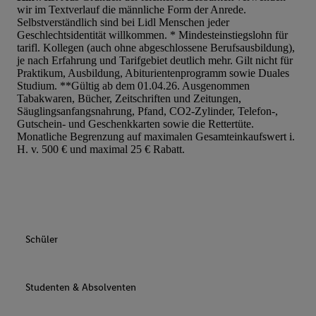
wir im Textverlauf die männliche Form der Anrede.
Werbung auszuspielen. Hierzu wird von uns und einem der ander
Selbstverständlich sind bei Lidl Menschen jeder
genannten Partner auch Ihre in einen Hashwert umgewandelte E-
Geschlechtsidentität willkommen. * Mindesteinstiegslohn für
gemeinsamer Verantwortlichkeit verarbeitet.
tarifl. Kollegen (auch ohne abgeschlossene Berufsausbildung),
je nach Erfahrung und Tarifgebiet deutlich mehr. Gilt nicht für
Zudem erlauben Sie uns, der Utiq SA/NV („Utiq“) und
Praktikum, Ausbildung, Abiturientenprogramm sowie Duales
Ihrem
Telekommunikationsnetzbetreiber
, die Utiq-Technologie in
Studium. **Gültig ab dem 01.04.26. Ausgenommen
einzusetzen. Utiq prüft zunächst anhand Ihrer IP-Adresse, ob die 
Tabakwaren, Bücher, Zeitschriften und Zeitungen,
Säuglingsanfangsnahrung, Pfand, CO2-Zylinder, Telefon-,
Sie verfügbar ist. Wenn das der Fall ist, gibt Utiq Ihre IP-Adresse
Gutschein- und Geschenkkarten sowie die Rettertüte.
Netzbetreiber weiter, der anhand der IP-Adresse und einer Kund
Monatliche Begrenzung auf maximalen Gesamteinkaufswert i.
wie z.B. Ihrer Mobilfunknummer, eine Kennung für Utiq erstellt.
H. v. 500 € und maximal 25 € Rabatt.
Kennung verwenden, um Sie wiederzuerkennen und Erkenntnisse
Nutzungsverhalten in den Lidl-Diensten zu erfassen. Insbesonder
mittels dieser Technologie auch auf Diensten wiedererkannt werd
Dritten betrieben werden, damit wir Ihnen dort personalisierte W
können. Sie können Ihre Einwilligung speziell zur Nutzung der U
Schüler
zusätzlich zur weiter unten erläuterten Möglichkeit, Ihre Einwilli
widerrufen - jederzeit auch über
das Datenschutzportal von Utiq
(„consenthub“)
oder über „Anpassen“/„Nutzung der Telekommunik
Studenten & Absolventen
Utiq-Technologie für digitales Marketing“ am unteren Ende diese
(nur für die Lidl-Dienste) widerrufen. Weitere Informationen finde